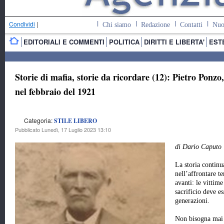
Condividi
|
Chi siamo
Redazione
Contatti
Nuo
EDITORIALI E COMMENTI
POLITICA
DIRITTI E LIBERTA'
EST
Storie di mafia, storie da ricordare (12): Pietro Ponzo,
nel febbraio del 1921
Categoria:
STILE LIBERO
Pubblicato Lunedì, 17 Luglio 2023 13:10
di Dario Caputo
La storia continua
nell’affrontare t
avanti: le vittime
sacrificio deve e
generazioni.
Non bisogna mai 