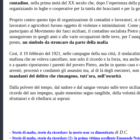
contadino
, nella prima metà del XX secolo che, dopo l’esperienza della 
organizzando in leghe e cooperative per la tutela dei braccianti e per la ges
Proprio contro questo tipo di organizzazione di contadini e lavoratori, si ri
lavoratori e agricoltori furono oggetto di violenze e intimidazioni. Come 
partecipato al Movimento dei fasci siciliani, il contadino socialista Pietro 
susseguirono in quegli anni e alle varie occupazioni delle terre, per l’ass
presto,
un simbolo da stroncare da parte della mafia
.
Così, il 19 febbraio del 1921, nelle campagne della sua città, il sindacalist
mafiosa che ne voleva cancellare, non solo il ricordo e la forza, ma anche l
e a quanto riportarono i parenti del povero Pietro, anche in questo caso e c
arrestò, processò e condannò gli assassini ma, al di là degli esecutori, no
mandanti del delitto che rimangono, tutt’ora, nell’oscurità
.
Dalla polvere del tempo, dal sudore e dal sangue versato sulle terre sicilian
ricordo del suo impegno, quale ennesimo segno tangibile, della volontà di
sfruttatori e di ribellarsi ai soprusi.
Storie di mafia, storie da ricordare: la morte non va dimenticata
-
di D.C.
Storie di mafia, storie da ricordare (2): la prima vittima eccellente Emanuele No
-