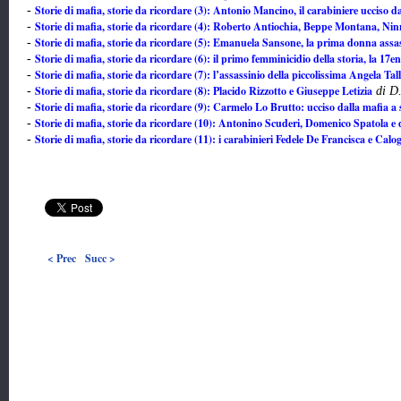
Storie di mafia, storie da ricordare (3): Antonio Mancino, il carabiniere ucciso 
-
Storie di mafia, storie da ricordare (4): Roberto Antiochia, Beppe Montana, Ni
-
Storie di mafia, storie da ricordare (5): Emanuela Sansone, la prima donna assa
-
Storie di mafia, storie da ricordare (6): il primo femminicidio della storia, la 1
-
Storie di mafia, storie da ricordare (7): l’assassinio della piccolissima Angela Tal
-
Storie di mafia, storie da ricordare (8): Placido Rizzotto e Giuseppe Letizia
-
di D
Storie di mafia, storie da ricordare (9): Carmelo Lo Brutto: ucciso dalla mafia a 
-
Storie di mafia, storie da ricordare (10): Antonino Scuderi, Domenico Spatola e 
-
Storie di mafia, storie da ricordare (11): i carabinieri Fedele De Francisca e Calo
-
< Prec
Succ >