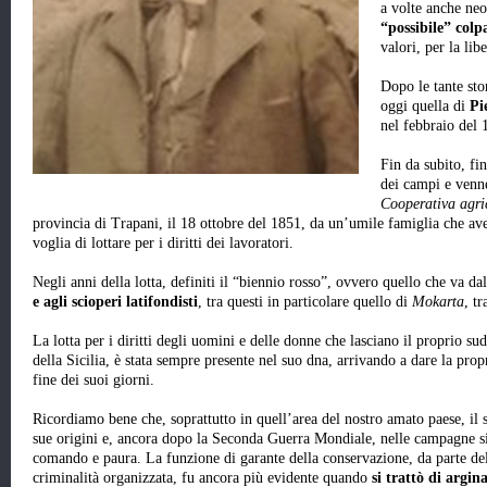
a volte anche ne
“possibile” colp
valori, per la libe
Dopo le tante sto
oggi quella di
Pi
nel febbraio del 
Fin da subito, fin
dei campi e venn
Cooperativa agri
provincia di Trapani, il 18 ottobre del 1851, da un’umile famiglia che av
voglia di lottare per i diritti dei lavoratori.
Negli anni della lotta, definiti il “biennio rosso”, ovvero quello che va d
e agli scioperi latifondisti
, tra questi in particolare quello di
Mokarta
, t
La lotta per i diritti degli uomini e delle donne che lasciano il proprio su
della Sicilia, è stata sempre presente nel suo dna, arrivando a dare la propr
fine dei suoi giorni.
Ricordiamo bene che, soprattutto in quell’area del nostro amato paese, i
sue origini e, ancora dopo la Seconda Guerra Mondiale, nelle campagne si
comando e paura. La funzione di garante della conservazione, da parte de
criminalità organizzata, fu ancora più evidente quando
si trattò di argi