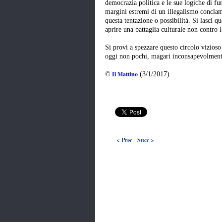
democrazia politica e le sue logiche di f
margini estremi di un illegalismo conclam
questa tentazione o possibilità. Si lasci qu
aprire una battaglia culturale non contro
Si provi a spezzare questo circolo vizioso
oggi non pochi, magari inconsapevolment
Il Mattino
©
(3/1/2017)
< Prec
Succ >