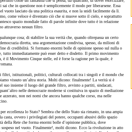
pertutto come un fantasma che si pensa, da qualcuno, di dover esorcizzare;
i sai che in questione non è semplicemente il modo per liberarsene. Essa
l vuoto lasciato da una politica esaurita, e non la snidi facilmente da lì.
mo, come veloce è diventato ciò che si muove sotto il cielo, e soprattutto
ntesco spazio mondiale fatto di parole infinite dove tutto è in relazione
o attraverso nessun filtro.
qualunque cosa; di stabilire la sua verità che, quando oltrepassa un certo
 democrazia diretta, una argomentazione condivisa, spesso, da milioni di
ne di credibilità. Si formano enormi bolle di opinione spesso sul nulla o
nte, tutto immediatamente può esser detto e disdetto. Il primo movimento
ia, è il Movimento Cinque stelle, ed è forse la ragione per la quale, è
e romana.
ltri, istituzionali, politici, culturali collocati tra i singoli e il mondo che
abbiamo vissuto un’altra storia. Molti dicono: finalmente! La verità si è
el suo insieme il luogo del grande filtro, avvinto a partiti, sindacati,
a quant’altro nelle democrazie moderne si costituiva in spazio di mediazione
te azzerato, non nei nomi che ancora hanno qualche corso, ma nelle
icino.
o per eccellenza lo Stato? Sembra che dello Stato sia rimasto, in una ampia
la casta, ovvero i privilegiati del potere, occupanti abusivi dello spazio
ertà della Rete che forma enormi bolle d’opinione pubblica, dove
sospeso nel vuoto. Finalmente!, molti dicono. Ecco la rivoluzione in atto