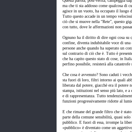
Questa parola, post-verità, campeggia dap
ma che ti sta addosso come qualcosa di cu
agisce in un vuoto, ha occupato il luogo de
Tutto questo accade in un tempo velocissi
ciò che si muove nella “Rete”, questo giga
con tutto, dove le affermazioni non passan
Ognuno ha il diritto di dire ogni cosa su 
confine, diventa indubitabile voce di una
persone anche quando ha superato un confi
sul contrario di ciò che è. Tutto è prese
che ha capito questo stato di cose, in Ital
perfino possibile, resisterà alla catastrof
Che cosa è avvenuto? Sono caduti i vecchi fi
sta fuori di loro, filtri intorno ai quali 
liberata dal potere, giacchè era il potere n
stampa, istituzioni nel senso più lato, e 
e di rappresentanza. Tutto tendenzialmen
funzioni progressivamente ridotte al lum
E che rimane del grande filtro che è stat
parte della comune sensibilità, quasi solo 
pubblico. E fuori di essa, irrompe la lib
«pubblico» è diventato come un aggettivo 