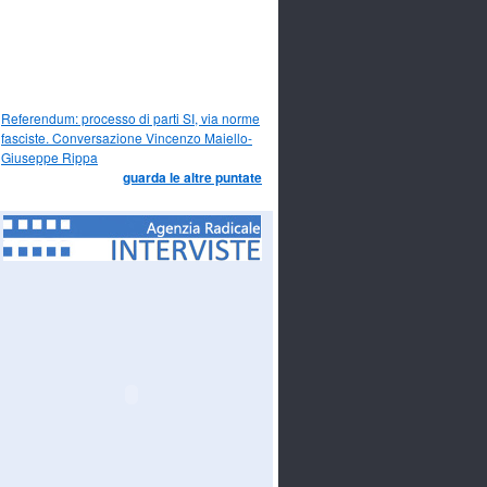
Referendum: processo di parti SI, via norme
fasciste. Conversazione Vincenzo Maiello-
Giuseppe Rippa
guarda le altre puntate