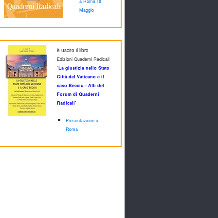
a Roma l'8
Maggio
è uscito il libro
Edizioni Quaderni Radicali
‘La giustizia nello Stato
Città del Vaticano e il
caso Becciu - Atti del
Forum di Quaderni
Radicali’
Presentazione a
Roma