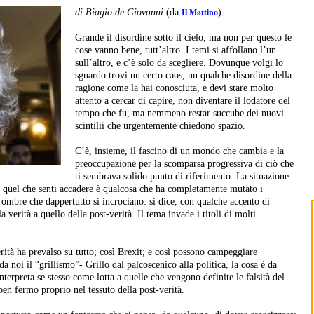
Il Mattino
di Biagio de Giovanni
(da
)
Grande il disordine sotto il cielo, ma non per questo le
cose vanno bene, tutt’altro. I temi si affollano l’un
sull’altro, e c’è solo da scegliere. Dovunque volgi lo
sguardo trovi un certo caos, un qualche disordine della
ragione come la hai conosciuta, e devi stare molto
attento a cercar di capire, non diventare il lodatore del
tempo che fu, ma nemmeno restar succube dei nuovi
scintilii che urgentemente chiedono spazio.
C’è, insieme, il fascino di un mondo che cambia e la
preoccupazione per la scomparsa progressiva di ciò che
ti sembrava solido punto di riferimento. La situazione
a quel che senti accadere è qualcosa che ha completamente mutato i
 e ombre che dappertutto si incrociano: si dice, con qualche accento di
a verità a quello della post-verità. Il tema invade i titoli di molti
rità ha prevalso su tutto; così Brexit; e così possono campeggiare
a noi il “grillismo”- Grillo dal palcoscenico alla politica, la cosa è da
interpreta se stesso come lotta a quelle che vengono definite le falsità del
en fermo proprio nel tessuto della post-verità.