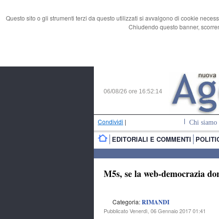
Questo sito o gli strumenti terzi da questo utilizzati si avvalgono di cookie necess
Chiudendo questo banner, scorrend
06/08/26 ore
16:52:15
Condividi
|
Chi siamo
EDITORIALI E COMMENTI
POLITI
M5s, se la web-democrazia dom
Categoria:
RIMANDI
Pubblicato Venerdì, 06 Gennaio 2017 01:41