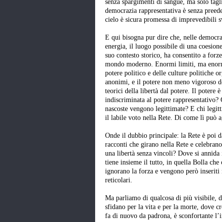
senza spargimenti di sangue, ma solo tagli
democrazia rappresentativa è senza preeden
cielo è sicura promessa di imprevedibili 
E qui bisogna pur dire che, nelle democraz
energia, il luogo possibile di una coesione
suo contesto storico, ha consentito a forze
mondo moderno. Enormi limiti, ma enormi 
potere politico e delle culture politiche o
anonimi, e il potere non meno vigoroso d
teorici della libertà dal potere. Il poter
indiscriminata al potere rappresentativo? 
nascoste vengono legittimate? E chi legi
il labile voto nella Rete. Di come lì può a
Onde il dubbio principale: la Rete è poi 
racconti che girano nella Rete e celebran
una libertà senza vincoli? Dove si annida 
tiene insieme il tutto, in quella Bolla ch
ignorano la forza e vengono però inseriti
reticolari.
Ma parliamo di qualcosa di più visibile, 
sfidano per la vita e per la morte, dove cr
fa di nuovo da padrona, è sconfortante l’