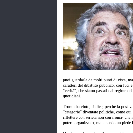
puoi guardarla da molti punti di vista, m
caratteri del dibattito pubblico, con luci
“verità”, che siamo passati dal regime dell
quotidiani.
Trump ha vinto, si dice, perché la post-ve
“categorie” diventate politiche, come qui d
riflettere con serietà non con ironia- che 
potere organizzato, ma tenendo un piede b