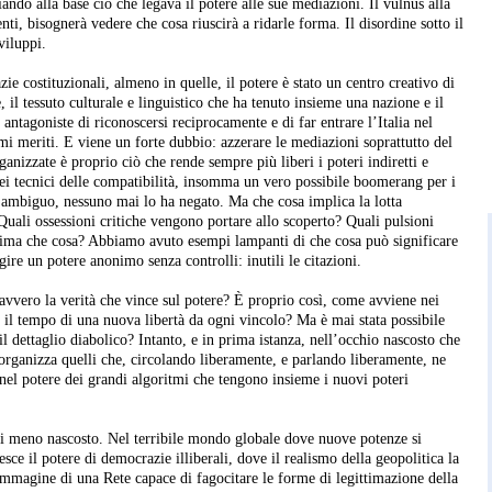
ando alla base ciò che legava il potere alle sue mediazioni. Il vulnus alla
ti, bisognerà vedere che cosa riuscirà a ridarle forma. Il disordine sotto il
sviluppi.
ie costituzionali, almeno in quelle, il potere è stato un centro creativo di
, il tessuto culturale e linguistico che ha tenuto insieme una nazione e il
 antagoniste di riconoscersi reciprocamente e di far entrare l’Italia nel
meriti. E viene un forte dubbio: azzerare le mediazioni soprattutto del
rganizzate è proprio ciò che rende sempre più liberi i poteri indiretti e
ei tecnici delle compatibilità, insomma un vero possibile boomerang per i
e è ambiguo, nessuno mai lo ha negato. Ma che cosa implica la lotta
Quali ossessioni critiche vengono portare allo scoperto? Quali pulsioni
ttima che cosa? Abbiamo avuto esempi lampanti di che cosa può significare
gire un potere anonimo senza controlli: inutili le citazioni.
davvero la verità che vince sul potere? È proprio così, come avviene nei
o il tempo di una nuova libertà da ogni vincolo? Ma è mai stata possibile
il dettaglio diabolico? Intanto, e in prima istanza, nell’occhio nascosto che
e organizza quelli che, circolando liberamente, e parlando liberamente, ne
 nel potere dei grandi algoritmi che tengono insieme i nuovi poteri
di meno nascosto. Nel terribile mondo globale dove nuove potenze si
esce il potere di democrazie illiberali, dove il realismo della geopolitica la
immagine di una Rete capace di fagocitare le forme di legittimazione della