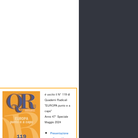
é uscito il N° 119 di
Quaderni Radicali
"EUROPA punto e a
capo"
Anno 47° Speciale
M
aggio 2024
Presentazione