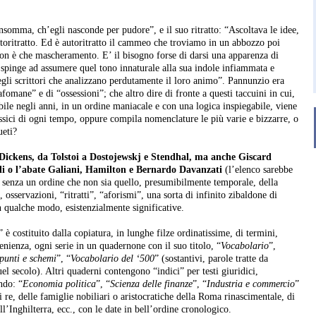
insomma, ch’egli nasconde per pudore”, e il suo ritratto: “Ascoltava le idee,
toritratto. Ed è autoritratto il cammeo che troviamo in un abbozzo poi
non è che mascheramento. E’ il bisogno forse di darsi una apparenza di
 spinge ad assumere quel tono innaturale alla sua indole infiammata e
egli scrittori che analizzano perdutamente il loro animo”. Pannunzio era
fomane” e di “ossessioni”; che altro dire di fronte a questi taccuini in cui,
le negli anni, in un ordine maniacale e con una logica inspiegabile, viene
assici di ogni tempo, oppure compila nomenclature le più varie e bizzarre, o
ueti?
ickens, da Tolstoi a Dostojewskj e Stendhal, ma anche Giscard
li o l’abate Galiani, Hamilton e Bernardo Davanzati
(l’elenco sarebbe
o senza un ordine che non sia quello, presumibilmente temporale, della
, osservazioni, “ritratti”, “aforismi”, una sorta di infinito zibaldone di
in qualche modo, esistenzialmente significative.
 costituito dalla copiatura, in lunghe filze ordinatissime, di termini,
enienza, ogni serie in un quadernone con il suo titolo, “
Vocabolario
”,
punti e schemi
”, “
Vocabolario del ‘500
” (sostantivi, parole tratte da
quel secolo). Altri quaderni contengono “indici” per testi giuridici,
ndo: “
Economia politica
”, “
Scienza delle finanze
”, “
Industria e commercio
”
di re, delle famiglie nobiliari o aristocratiche della Roma rinascimentale, di
all’Inghilterra, ecc., con le date in bell’ordine cronologico.