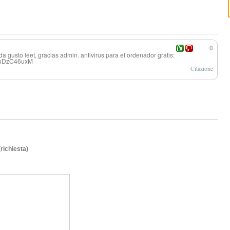
0
í da gusto leet, gracias admin. antivirus para el ordenador gratis:
VvuDzC46uxM
Citazione
(richiesta)