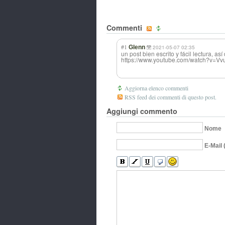
Commenti
#1
Glenn
2021-05-07 02:35
un post bien escrito y fácil lectura, as
https://www.youtube.com/watch?v=
Aggiorna elenco commenti
RSS feed dei commenti di questo post.
Aggiungi commento
Nome
E-Mail 