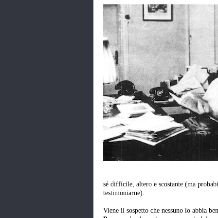
sé difficile, altero e scostante (ma proba
testimoniarne).
Viene il sospetto che nessuno lo abbia be