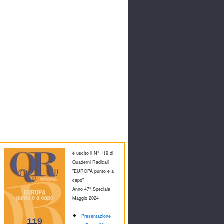
é uscito il N° 119 di
Quaderni Radicali
"EUROPA punto e a
capo"
Anno 47° Speciale
M
aggio 2024
Presentazione