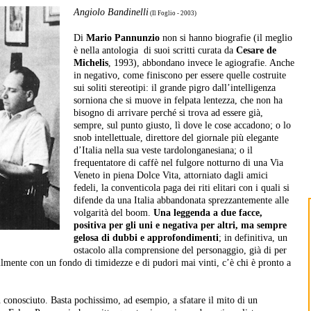
Angiolo Bandinelli
(Il Foglio - 2003)
Di
Mario Pannunzio
non si hanno biografie (il meglio
è nella antologia di suoi scritti curata da
Cesare de
Michelis
, 1993), abbondano invece le agiografie. Anche
in negativo, come finiscono per essere quelle costruite
sui soliti stereotipi: il grande pigro dall’intelligenza
sorniona che si muove in felpata lentezza, che non ha
bisogno di arrivare perché si trova ad essere già,
sempre, sul punto giusto, lì dove le cose accadono; o lo
snob intellettuale, direttore del giornale più elegante
d’Italia nella sua veste tardolonganesiana; o il
frequentatore di caffè nel fulgore notturno di una Via
Veneto in piena Dolce Vita, attorniato dagli amici
fedeli, la conventicola paga dei riti elitari con i quali si
difende da una Italia abbandonata sprezzantemente alle
volgarità del boom.
Una leggenda a due facce,
positiva per gli uni e negativa per altri, ma sempre
gelosa di dubbi e approfondimenti
; in definitiva, un
ostacolo alla comprensione del personaggio, già di per
bilmente con un fondo di timidezze e di pudori mai vinti, c’è chi è pronto a
n conosciuto. Basta pochissimo, ad esempio, a sfatare il mito di un