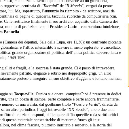
. Falso, Pannunzio ha scritto quanto si conviene ad un giornalista,
o suggeriva: centinaia di “
Taccuini
” de “
Il Mondo
”, vergati da penne
tore, lui. Ma, soprattutto, Pannunzio ha riempito - da scrittore, anzi da
centinaia di pagine di quaderni, taccuini, rubriche da computisteria (cm.
e. Ce le restituisce finalmente il suo archivio, acquisito dalla Camera dei
mpa, munito di prefazioni che il Presidente
Casini
, con sorniona intuizione,
o Pannella
.
o (Camera dei deputati, Sala della Lupa, ore 11,30): un confronto piccante
giornalista, e l’altro, intestardito a scavare il meno esplorato, e cancellato,
itica, grande organizzatore di politica, dell’unica politica davvero laica e
ennio, 1949-1960.
alliti e fragili, e la sorpresa è stata grande. Ci è parso di intravedere,
 e lievemente paffuto, elegante e sobrio nei doppiopetto grigi, un altro
natamente proteso a inseguire un suo obiettivo sfuggente e lontano ma mai,
saggio su
Tocqueville
, l’unica sua opera “compiuta”: vi è presente in dodici
scritte, una in bozza di stampa, parte complete e parte ancora frammentarie.
 numero di una rivista, dal goethiano titolo “
Poesia e Verità
”, diretta da
o su un altro periodico, l’oggi introvabile “XX Secolo”, uno o due anni
fitto di citazioni e spunti, dalle opere di Tocqueville o da scritti critici
e di questo materiale consentirebbe di mettere a fuoco gli inizi
lora, nel clima fascista, piuttosto inusitato e sospetto, e la storia del