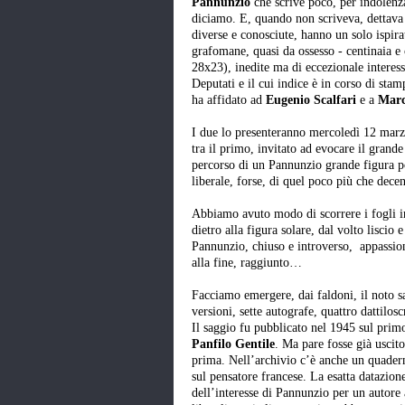
Pannunzio
che scrive poco, per indolenza
diciamo. E, quando non scriveva, dettava 
diverse e conosciute, hanno un solo ispira
grafomane, quasi da ossesso - centinaia e 
28x23), inedite ma di eccezionale interess
Deputati e il cui indice è in corso di sta
ha affidato ad
Eugenio Scalfari
e a
Marc
I due lo presenteranno mercoledì 12 marz
tra il primo, invitato ad evocare il grande 
percorso di un Pannunzio grande figura pol
liberale, forse, di quel poco più che dec
Abbiamo avuto modo di scorrere i fogli ingi
dietro alla figura solare, dal volto liscio
Pannunzio, chiuso e introverso, appassio
alla fine, raggiunto…
Facciamo emergere, dai faldoni, il noto 
versioni, sette autografe, quattro dattilo
Il saggio fu pubblicato nel 1945 sul primo
Panfilo Gentile
. Ma pare fosse già uscit
prima. Nell’archivio c’è anche un quaderno 
sul pensatore francese. La esatta datazion
dell’interesse di Pannunzio per un autore al