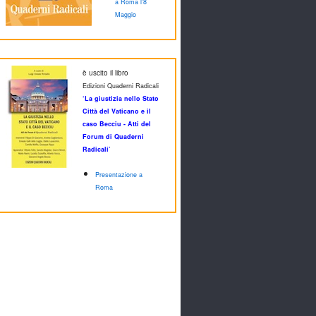
a Roma l'8
Maggio
è uscito il libro
Edizioni Quaderni Radicali
‘La giustizia nello Stato
Città del Vaticano e il
caso Becciu - Atti del
Forum di Quaderni
Radicali’
Presentazione a
Roma