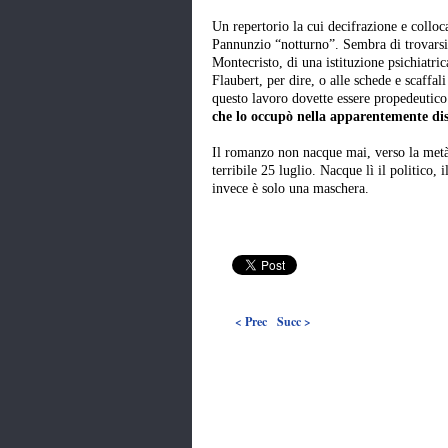
Un repertorio la cui decifrazione e collo
Pannunzio “notturno”. Sembra di trovarsi n
Montecristo, di una istituzione psichiatr
Flaubert, per dire, o alle schede e scaffal
questo lavoro dovette essere propedeutico 
che lo occupò nella apparentemente dis
Il romanzo non nacque mai, verso la metà
terribile 25 luglio. Nacque lì il politico, i
invece è solo una maschera.
< Prec
Succ >