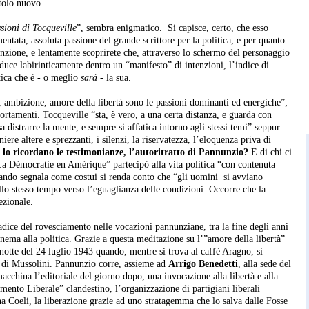
itolo nuovo.
sioni di Tocqueville
”, sembra enigmatico. Si capisce, certo, che esso
entata, assoluta passione del grande scrittore per la politica, e per quanto
enzione, e lentamente scoprirete che, attraverso lo schermo del personaggio
duce labirinticamente dentro un “manifesto” di intenzioni, l’indice di
tica che è - o meglio
sarà
- la sua.
 ambizione, amore della libertà sono le passioni dominanti ed energiche”;
portamenti. Tocqueville “sta, è vero, a una certa distanza, e guarda con
 distrarre la mente, e sempre si affatica intorno agli stessi temi” seppur
ere altere e sprezzanti, i silenzi, la riservatezza, l’eloquenza priva di
 lo ricordano le testimonianze, l’autoritratto di Pannunzio?
E di chi ci
La Démocratie en Amérique” partecipò alla vita politica “con contenuta
uando segnala come costui si renda conto che “gli uomini si avviano
llo stesso tempo verso l’eguaglianza delle condizioni. Occorre che la
ezionale.
radice del rovesciamento nelle vocazioni pannunziane, tra la fine degli anni
cinema alla politica. Grazie a questa meditazione su l’”amore della libertà”
a notte del 24 luglio 1943 quando, mentre si trova al caffè Aragno, si
a di Mussolini. Pannunzio corre, assieme ad
Arrigo Benedetti
, alla sede del
macchina l’editoriale del giorno dopo, una invocazione alla libertà e alla
imento Liberale” clandestino, l’organizzazione di partigiani liberali
ina Coeli, la liberazione grazie ad uno stratagemma che lo salva dalle Fosse