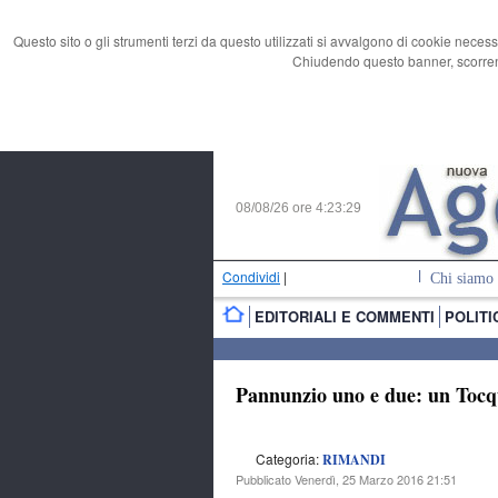
Questo sito o gli strumenti terzi da questo utilizzati si avvalgono di cookie necess
Chiudendo questo banner, scorrend
08/08/26 ore
4:23:30
Condividi
|
Chi siamo
EDITORIALI E COMMENTI
POLITI
Pannunzio uno e due: un Tocque
Categoria:
RIMANDI
Pubblicato Venerdì, 25 Marzo 2016 21:51