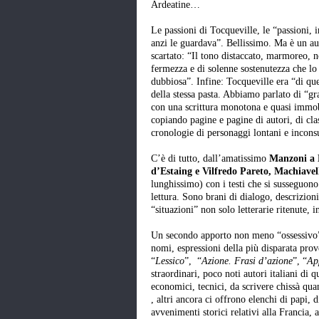
Ardeatine…
Le passioni di Tocqueville, le “passioni, 
anzi le guardava”. Bellissimo. Ma è un au
scartato: “Il tono distaccato, marmoreo, 
fermezza e di solenne sostenutezza che lo
dubbiosa”. Infine: Tocqueville era “di qu
della stessa pasta. Abbiamo parlato di “gra
con una scrittura monotona e quasi immobi
copiando pagine e pagine di autori, di cl
cronologie di personaggi lontani e incons
C’è di tutto, dall’amatissimo
Manzoni a D
d’Estaing e Vilfredo Pareto, Machiavel
lunghissimo) con i testi che si susseguon
lettura. Sono brani di dialogo, descrizioni
“situazioni” non solo letterarie ritenute, 
Un secondo apporto non meno “ossessivo” è
nomi, espressioni della più disparata prov
“
Lessico
”, “
Azione. Frasi d’azione
”, “
Ap
straordinari, poco noti autori italiani di 
economici, tecnici, da scrivere chissà qua
, altri ancora ci offrono elenchi di papi, 
avvenimenti storici relativi alla Francia, 