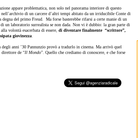
cazione appare problematica, non solo nel panorama interiore di questo
ell’archivio di un carcere d’altri tempi abitato da un irriducibile Conte di
ica degna del primo Freud. Ma forse basterebbe rifarsi a certe manie di un
i di un laboratorio surrealista se non dada. Non vi è dubbio: la gran parte di
alla volontà esacerbata di essere,
di diventare finalmente “scrittore”,
sipata giovinezza
.
 degli anni ’30 Pannunzio provò a tradurlo in cinema. Ma arrivò quel
l direttore de “
Il Mondo
”. Quello che crediamo di conoscere, e che forse