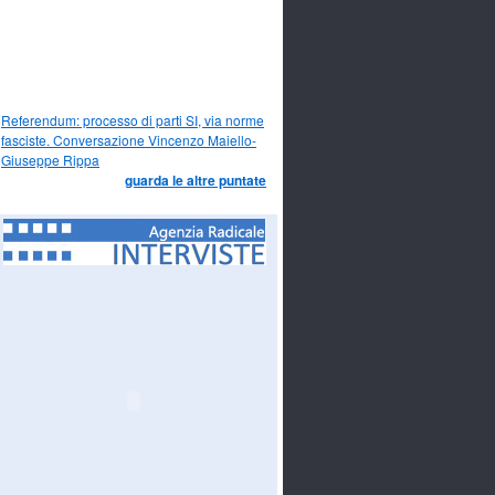
Referendum: processo di parti SI, via norme
fasciste. Conversazione Vincenzo Maiello-
Giuseppe Rippa
guarda le altre puntate