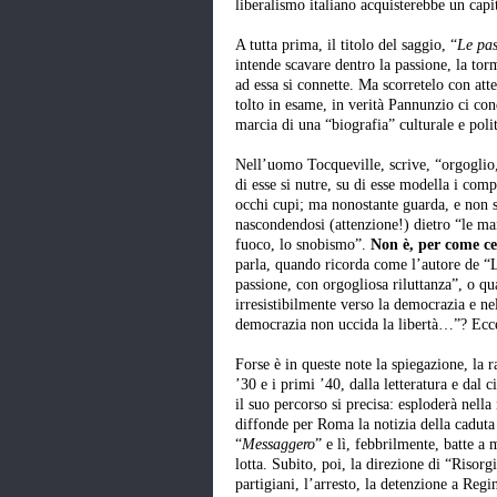
liberalismo italiano acquisterebbe un cap
A tutta prima, il titolo del saggio, “
Le pas
intende scavare dentro la passione, la torm
ad essa si connette. Ma scorretelo con att
tolto in esame, in verità Pannunzio ci con
marcia di una “biografia” culturale e poli
Nell’uomo Tocqueville, scrive, “orgoglio,
di esse si nutre, su di esse modella i com
occhi cupi; ma nonostante guarda, e non sa
nascondendosi (attenzione!) dietro “le mani
fuoco, lo snobismo”.
Non è, per come ce
parla, quando ricorda come l’autore de “
passione, con orgogliosa riluttanza”, o q
irresistibilmente verso la democrazia e ne
democrazia non uccida la libertà…”? Ecc
Forse è in queste note la spiegazione, la 
’30 e i primi ’40, dalla letteratura e dal 
il suo percorso si precisa: esploderà nell
diffonde per Roma la notizia della cadut
“
Messaggero
” e lì, febbrilmente, batte a 
lotta. Subito, poi, la direzione di “Risorg
partigiani, l’arresto, la detenzione a Reg