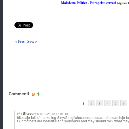
Maledetta Politica - Europeisti cercasi
(Agenzia 
< Prec
Succ >
Commenti
1
2
3
4
5
6
#54
Shavonne
2024-12-15 01:40
https://je-tall-sf-marketing-8.nyc3.digitaloceanspaces.com/research/je-ta
Our mothers are beautiful and wonderful and they should rock what they