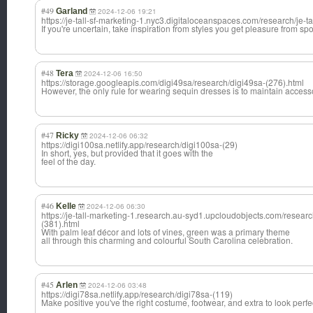
#49
Garland
2024-12-06 19:21
https://je-tall-sf-marketing-1.nyc3.digitaloceanspaces.com/research/je-ta
If you're uncertain, take inspiration from styles you get pleasure from sp
#48
Tera
2024-12-06 16:50
https://storage.googleapis.com/digi49sa/research/digi49sa-(276).html
However, the only rule for wearing sequin dresses is to maintain acces
#47
Ricky
2024-12-06 06:32
https://digi100sa.netlify.app/research/digi100sa-(29)
In short, yes, but provided that it goes with the
feel of the day.
#46
Kelle
2024-12-06 06:30
https://je-tall-marketing-1.research.au-syd1.upcloudobjects.com/research
(381).html
With palm leaf décor and lots of vines, green was a primary theme
all through this charming and colourful South Carolina celebration.
#45
Arlen
2024-12-06 03:48
https://digi78sa.netlify.app/research/digi78sa-(119)
Make positive you've the right costume, footwear, and extra to look perfe