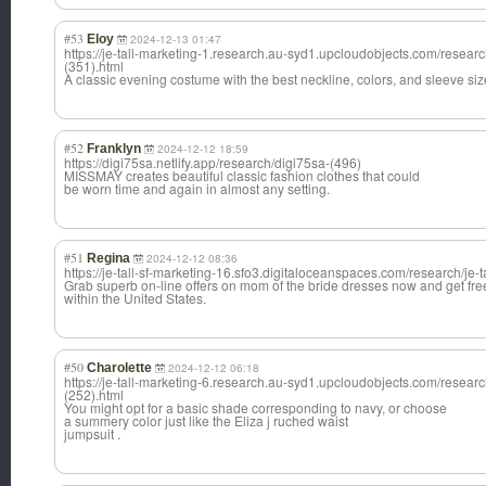
#53
Eloy
2024-12-13 01:47
https://je-tall-marketing-1.research.au-syd1.upcloudobjects.com/research
(351).html
A classic evening costume with the best neckline, colors, and sleeve size w
#52
Franklyn
2024-12-12 18:59
https://digi75sa.netlify.app/research/digi75sa-(496)
MISSMAY creates beautiful classic fashion clothes that could
be worn time and again in almost any setting.
#51
Regina
2024-12-12 08:36
https://je-tall-sf-marketing-16.sfo3.digitaloceanspaces.com/research/je-t
Grab superb on-line offers on mom of the bride dresses now and get fre
within the United States.
#50
Charolette
2024-12-12 06:18
https://je-tall-marketing-6.research.au-syd1.upcloudobjects.com/research
(252).html
You might opt for a basic shade corresponding to navy, or choose
a summery color just like the Eliza j ruched waist
jumpsuit .