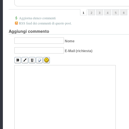
1
2
3
4
5
6
Aggiorna elenco commenti
RSS feed dei commenti di questo post.
Aggiungi commento
Nome
E-Mail (richiesta)