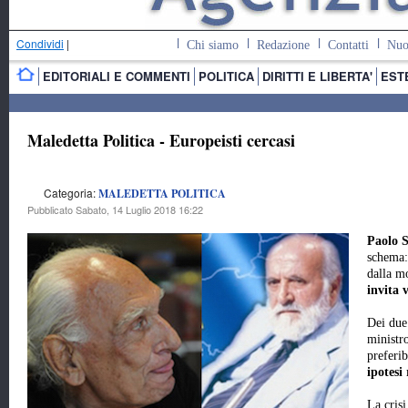
Condividi
|
Chi siamo
Redazione
Contatti
Nuo
EDITORIALI E COMMENTI
POLITICA
DIRITTI E LIBERTA'
EST
Maledetta Politica - Europeisti cercasi
Categoria:
MALEDETTA POLITICA
Pubblicato Sabato, 14 Luglio 2018 16:22
Paolo 
schema:
dalla mo
invita 
Dei due 
ministro
preferib
ipotesi
La crisi