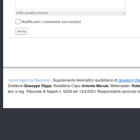
1000
caratteri rimasti
Notificami i commenti successivi
Invia
nuova Agenzia Radicale
- Supplemento telematico quotidiano di
Quaderni Rad
Direttore
Giuseppe Rippa
, Redattore Capo
Antonio Marulo
, Webmaster:
Robe
Iscr. e reg. Tribunale di Napoli n. 5208 del 13/4/2001 Responsabile secondo l