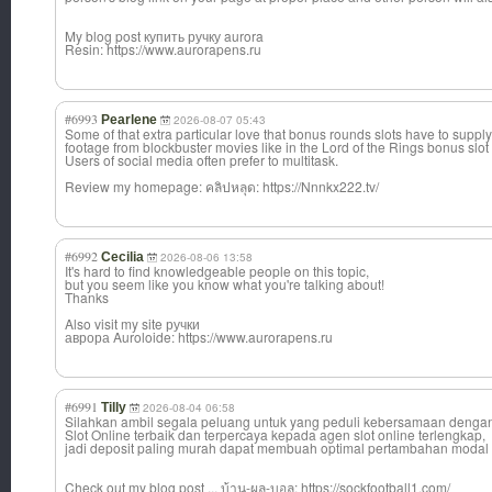
My blog post купить ручку aurora
Resin: https://www.aurorapens.ru
#6993
Pearlene
2026-08-07 05:43
Some of that extra particular love that bonus rounds slots have to suppl
footage from blockbuster movies like in the Lord of the Rings bonus slo
Users of social media often prefer to multitask.
Review my homepage: คลิปหลุด: https://Nnnkx222.tv/
#6992
Cecilia
2026-08-06 13:58
It's hard to find knowledgeable people on this topic,
but you seem like you know what you're talking about!
Thanks
Also visit my site ручки
аврора Auroloide: https://www.aurorapens.ru
#6991
Tilly
2026-08-04 06:58
Silahkan ambil segala peluang untuk yang peduli kebersamaan dengan
Slot Online terbaik dan terpercaya kepada agen slot online terlengkap,
jadi deposit paling murah dapat membuah optimal pertambahan modal 
Check out my blog post ... บ้าน-ผล-บอล: https://sockfootball1.com/