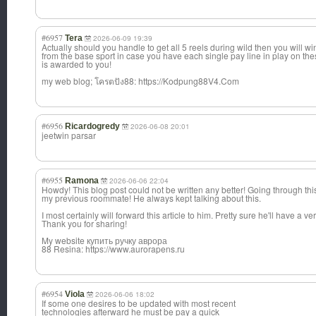
#6957
Tera
2026-06-09 19:39
Actually should you handle to get all 5 reels during wild then you will w
from the base sport in case you have each single pay line in play on the
is awarded to you!
my web blog; โครตปัง88: https://Kodpung88V4.Com
#6956
Ricardogredy
2026-06-08 20:01
jeetwin parsar
#6955
Ramona
2026-06-06 22:04
Howdy! This blog post could not be written any better! Going through th
my previous roommate! He always kept talking about this.
I most certainly will forward this article to him. Pretty sure he'll have a v
Thank you for sharing!
My website купить ручку аврора
88 Resina: https://www.aurorapens.ru
#6954
Viola
2026-06-06 18:02
If some one desires to be updated with most recent
technologies afterward he must be pay a quick