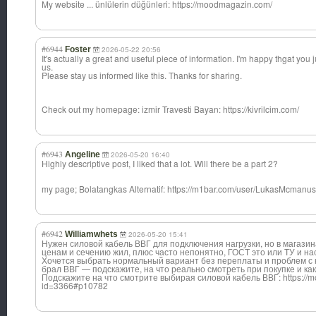
My website ... ünlülerin düğünleri: https://moodmagazin.com/
#6944
Foster
2026-05-22 20:56
It's actually a great and useful piece of information. I'm happy thgat you j
us.
Please stay us informed like this. Thanks for sharing.
Check out my homepage: izmir Travesti Bayan: https://kivrilcim.com/
#6943
Angeline
2026-05-20 16:40
Highly descriptive post, I liked that a lot. Will there be a part 2?
my page; Bolatangkas Alternatif: https://m1bar.com/user/LukasMcmanus
#6942
Williamwhets
2026-05-20 15:41
Нужен силовой кабель ВВГ для подключения нагрузки, но в магази
ценам и сечению жил, плюс часто непонятно, ГОСТ это или ТУ и на
Хочется выбрать нормальный вариант без переплаты и проблем с к
брал ВВГ — подскажите, на что реально смотреть при покупке и ка
Подскажите на что смотрите выбирая силовой кабель ВВГ: https://mo
id=3366#p10782