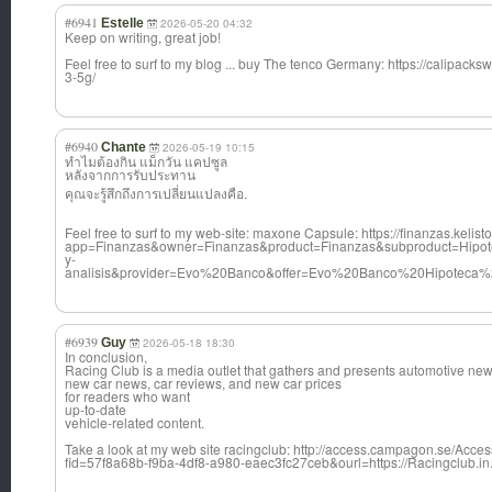
#6941
Estelle
2026-05-20 04:32
Keep on writing, great job!
Feel free to surf to my blog ... buy The tenco Germany: https://calipack
3-5g/
#6940
Chante
2026-05-19 10:15
ทำไมต้องกิน แม็กวัน แคปซูล
หลังจากการรับปร
ะทาน
คุณจะรู้สึกถึงการเปลี่ยนแปลงคือ.
Feel free to surf to my web-site: maxone Capsule: https://finanzas.kelisto
app=Finanzas&owner=Finanzas&product=Finanzas&subproduct=Hipote
y-
analisis&provider=Evo%20Banco&offer=Evo%20Banco%20Hipoteca%20I
#6939
Guy
2026-05-18 18:30
In conclusion,
Racing Club is a media outlet that gathers and presents automotive ne
new car news, car reviews, and new car prices
for readers who want
up-to-date
vehicle-related content.
Take a look at my web site racingclub: http://access.campagon.se/Acce
fid=57f8a68b-f9ba-4df8-a980-eaec3fc27ceb&ourl=https://Racingclub.in.