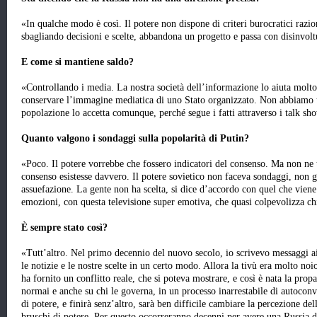
«In qualche modo è così. Il potere non dispone di criteri burocratici razi
sbagliando decisioni e scelte, abbandona un progetto e passa con disinvolt
E come si mantiene saldo?
«Controllando i media. La nostra società dell’informazione lo aiuta molt
conservare l’immagine mediatica di uno Stato organizzato. Non abbiamo un
popolazione lo accetta comunque, perché segue i fatti attraverso i talk sho
Quanto valgono i sondaggi sulla popolarità di Putin?
«Poco. Il potere vorrebbe che fossero indicatori del consenso. Ma non ne te
consenso esistesse davvero. Il potere sovietico non faceva sondaggi, non g
assuefazione. La gente non ha scelta, si dice d’accordo con quel che vien
emozioni, con questa televisione super emotiva, che quasi colpevolizza chi
È sempre stato così?
«Tutt’altro. Nel primo decennio del nuovo secolo, io scrivevo messaggi ai
le notizie e le nostre scelte in un certo modo. Allora la tivù era molto noi
ha fornito un conflitto reale, che si poteva mostrare, e così è nata la prop
normai e anche su chi le governa, in un processo inarrestabile di autoco
di potere, e finirà senz’altro, sarà ben difficile cambiare la percezione d
bruschi di potere. Per questo occorreranno decenni per avere una Russia d