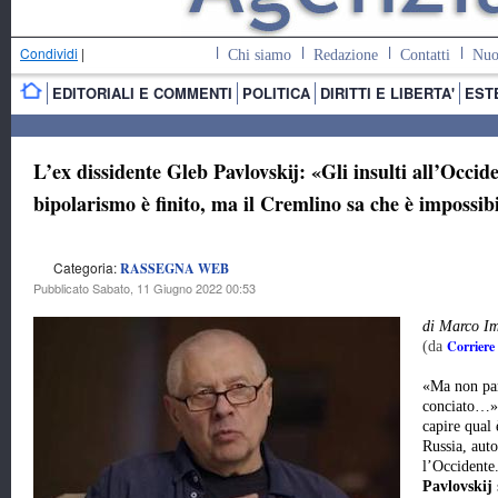
Condividi
|
Chi siamo
Redazione
Contatti
Nuo
EDITORIALI E COMMENTI
POLITICA
DIRITTI E LIBERTA'
EST
L’ex dissidente Gleb Pavlovskij: «Gli insulti all’Occid
bipolarismo è finito, ma il Cremlino sa che è impossib
Categoria:
RASSEGNA WEB
Pubblicato Sabato, 11 Giugno 2022 00:53
di Marco Im
Corriere 
(da
«Ma non pa
conciato…».
capire qual 
Russia, auto
l’Occidente
Pavlovskij