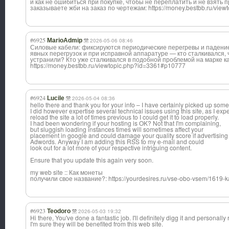
и как не ошибиться при покупке, чтобы не переплатить и не взять
заказываете жби на заказ по чертежам: https://money.bestbb.ru/vie
#6925
MarioAdmip
2026-05-06 08:46
Силовые кабели: фиксируются периодические перегревы и падени
явных перегрузок и при исправной аппаратуре — кто сталкивался, 
устранили? Кто уже сталкивался в подобной проблемой на марке к
https://money.bestbb.ru/viewtopic.php?id=3361#p10777
#6924
Lucile
2026-05-04 08:36
hello there and thank you for your info – I have certainly picked up some
I did however expertise several technical issues using this site, as I exp
reload the site a lot of times previous to I could get it to load properly.
I had been wondering if your hosting is OK? Not that I'm complaining,
but sluggish loading instances times will sometimes affect your
placement in google and could damage your quality score if advertising
Adwords. Anyway I am adding this RSS to my e-mail and could
look out for a lot more of your respective intriguing content.
Ensure that you update this again very soon.
my web site :: Как монеты
получили свое название?: https://yourdesires.ru/vse-obo-vsem/1619-k
#6923
Teodoro
2026-05-03 19:32
Hi there, You've done a fantastic job. I'll definitely digg it and personal
I'm sure they will be benefited from this web site.