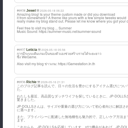
#6938
Jewel
2026-05-18 06:22
Amazing blog! Is your theme custom made or did you download
it from somewhere? A theme like yours with a few simple tweeks would
really make my blog stand out. Please let me know where you got your 
Feel free to visit my blog ... Summer
Music Sound: https://summer-music.net/summer-sound
#6937
Leticia
2026-05-18 05:56
การมีระบบเติมเกมเป็นของตัวเองช่วยสร้างรายได้ระยะยาว
ซึ่ง WeGame.
Also visit my blog ข่าวเกม: https://Gamestation.In.th
#6936
Richie
2026-05-16 21:31
このブログ記事を読んで、日々の生活を豊かにするアイテム選びについ
た。
わたしも最近、高品質なダッチワイフを探しているときに、JP-DOLL
驚きました。
JP-DOLLSさんは、サイズや重量の選び方について初心者向けに解説
に選べます。
また、プライバシーに配慮した無地梱包も魅力的で、正しいケア方法ま
ます。
これからも、JP-DOLLSを応援しています。ぜひ機会があれば、JP-D