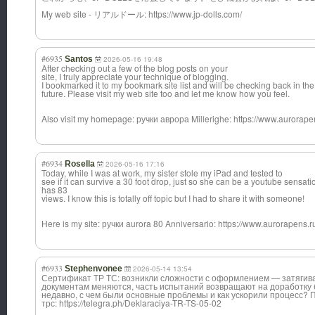
My web site - リアルドール: https://www.jp-dolls.com/
#6935
Santos
2026-05-16 19:48
After checking out a few of the blog posts on your
site, I truly appreciate your technique of blogging.
I bookmarked it to my bookmark site list and will be checking back in th
future. Please visit my web site too and let me know how you feel.
Also visit my homepage: ручки аврора Millerighe: https://www.aurorape
#6934
Rosella
2026-05-16 17:16
Today, while I was at work, my sister stole my iPad and tested to
see if it can survive a 30 foot drop, just so she can be a youtube sensa
has 83
views. I know this is totally off topic but I had to share it with someone!
Here is my site: ручки aurora 80 Anniversario: https://www.aurorapens.r
#6933
Stephenvonee
2026-05-14 13:54
Сертификат ТР ТС: возникли сложности с оформлением — затягива
документам меняются, часть испытаний возвращают на доработку 
недавно, с чем были основные проблемы и как ускорили процесс? 
трс: https://telegra.ph/Deklaraciya-TR-TS-05-02