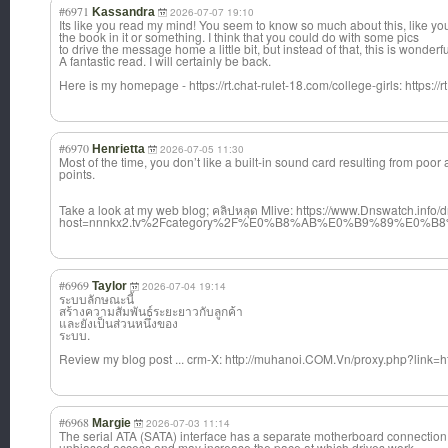
#6971
Kassandra
2026-07-07 19:10
Its like you read my mind! You seem to know so much about this, like yo
the book in it or something. I think that you could do with some pics
to drive the message home a little bit, but instead of that, this is wonderfu
A fantastic read. I will certainly be back.
Here is my homepage - https://rt.chat-rulet-18.com/college-girls: https://r
#6970
Henrietta
2026-07-05 11:30
Most of the time, you don’t like a built-in sound card resulting from poor 
points.
Take a look at my web blog; คลิปหลุด Mlive: https://www.Dnswatch.info
host=nnnkx2.tv%2Fcategory%2F%E0%B8%AB%E0%B9%89%E
#6969
Taylor
2026-07-04 19:14
ระบบลักษณะนี้
สร้างความสัมพันธ์ระยะยาวกับลูกค้า
และยังเป็นส่วนหนึ่งของ
ระบบ.
Review my blog post ... crm-X: http://muhanoi.COM.Vn/proxy.php?link=h
#6968
Margie
2026-07-03 11:14
The serial ATA (SATA) interface has a separate motherboard connection f
unbiased access and may increase the pace at which drives work.