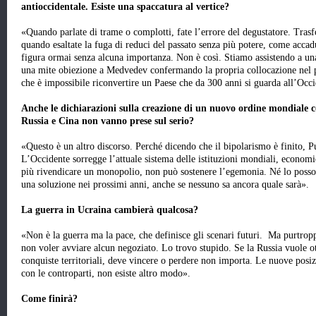
antioccidentale. Esiste una spaccatura al vertice?
«Quando parlate di trame o complotti, fate l’errore del degustatore. Trasf
quando esaltate la fuga di reduci del passato senza più potere, come acca
figura ormai senza alcuna importanza. Non è così. Stiamo assistendo a u
una mite obiezione a Medvedev confermando la propria collocazione nel p
che è impossibile riconvertire un Paese che da 300 anni si guarda all’Occ
Anche le dichiarazioni sulla creazione di un nuovo ordine mondiale 
Russia e Cina non vanno prese sul serio?
«Questo è un altro discorso. Perché dicendo che il bipolarismo è finito, P
L’Occidente sorregge l’attuale sistema delle istituzioni mondiali, econom
più rivendicare un monopolio, non può sostenere l’egemonia. Né lo posson
una soluzione nei prossimi anni, anche se nessuno sa ancora quale sarà».
La guerra in Ucraina cambierà qualcosa?
«Non è la guerra ma la pace, che definisce gli scenari futuri. Ma purtropp
non voler avviare alcun negoziato. Lo trovo stupido. Se la Russia vuole o
conquiste territoriali, deve vincere o perdere non importa. Le nuove posizi
con le controparti, non esiste altro modo».
Come finirà?