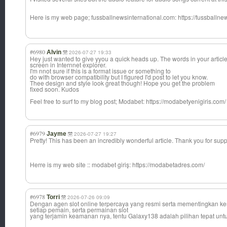
Here is my web page; fussballnewsint
ernational.com: https://fussballn
#6980
Alvin
2026-07-27 19:33
Hey just wanted to give yyou a quick heads up. The words in your articl
screen in Internnet explorer.
I'm nnot sure if this is a format issue or something to
do with browser compatibility but I figured I'd post to let you know.
Thee design and style look great though! Hope you get the problem
fixed soon. Kudos
Feel free to surf to my blog post; Modabet: https://modabetyenigiris.com/
#6979
Jayme
2026-07-27 19:27
Pretty! This has been an incredibly wonderful article. Thank you for supp
Herre is my web site :: modabet giriş: https://modabetadres.com/
#6978
Torri
2026-07-26 09:09
Dengan agen slot online terpercaya yang resmi serta mementingkan
setiap pemain, serta permainan slot
yang terjamin keamanan nya, tentu Galaxy138 adalah pilihan tepat untuk