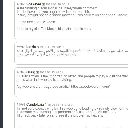
#6964
Shawnee
2026-06-26 00:13
A fascinating discussion is definitely worth comment.
I do believe that you ought to write more on this
issue, it might not be a taboo matter but typically folks don't speak about
To the next! Best wishes!!
Here is my site Fall Music: https://fall-music.com/
#6963
Lorrie
2026-06-22 18:20
المستشار الاشهر محامي أموال عامة: https://a.pr-cy.ru/atavi.c
واحد من أشهر محامي أموال عامة في مصر.
#6962
Graig
2026-06-22 14:31
Quality artcles is the important to attract the people to pay a visit tthe w
that's what this website is providing.
My web site :: on-page seo analizi: https://seodoktorum.com/
#6961
Candelaria
2026-06-18 07:59
I'm not sure exactly why but this weblog is loading extremely slow for me
Is anyone else having this problem or is it a problem on my end?
I'll check back later on and see if the problem still exists.