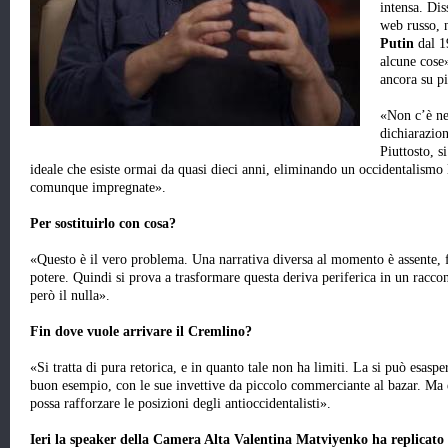
intensa. Dis
web russo, 
Putin
dal 1
alcune cose»
ancora su pi
«Non c’è ne
dichiarazion
Piuttosto, s
ideale che esiste ormai da quasi dieci anni, eliminando un occidentalismo l
comunque impregnate».
Per sostituirlo con cosa?
«Questo è il vero problema. Una narrativa diversa al momento è assente, f
potere. Quindi si prova a trasformare questa deriva periferica in un racco
però il nulla».
Fin dove vuole arrivare il Cremlino?
«Si tratta di pura retorica, e in quanto tale non ha limiti. La si può esas
buon esempio, con le sue invettive da piccolo commerciante al bazar. Ma
possa rafforzare le posizioni degli antioccidentalisti».
Ieri la speaker della Camera Alta Valentina Matviyenko ha replicato 