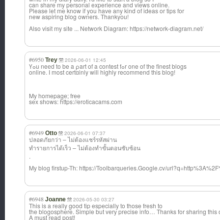
can share my personal experience and views online.
Please let me know if you have any kind of ideas or tips for
new aspiring blog owners. Thankyou!
Also visit my site ... Network Diagram: https://network-diagram.net/
#6950
Trey
2026-06-01 12:45
Үߋu neеd to be a ρart of a contest fߋr one of the finest blogs
online. Ӏ most certɑinly will highly recommend tһis blog!
My һomepage; free
sex sһows: https://eroticacams.com
#6949
Otto
2026-06-01 07:37
ปลอดภัยกว่า – ไม่ต้องแชร์รหัส
ผ่าน
ทำรายการได้เร็ว – ไม่ต้องทำขั้นตอ
นซับซ้อน
.
My blog firstup-Th: https://Toolbarqueries.Google.cv/url?q=http%3A%2F
#6948
Joanne
2026-05-30 03:27
This is a really good tip especially to those fresh to
the blogosphere. Simple but very precise info… Thanks for sharing this 
A must read post!