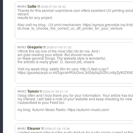
#6984
Sallie
2026-07-30 02:42
Thanks for this service! uvprintone.com offers excellent UV printing solut
vibrant
results for any project.
Also visit my blog - UV print mechanism: https://sympa.grenoble-inp.fr/
id=how_to_choose_the_correct_uv_dtf_printer_for_your_venture
#6983
Gregorio
2026-07-30 01:32
I tthink this iss one of the most vital nfo for me. And i
am glad reading your article. But should renark
on feww general things, The website style is wonderful,
the articles is really great : D. Goood job, cheers
Visit my weeb blog: safety film for cars: http://Litset.ru/go?
https://gazetazarya.ru:443/go/aHR0cDovL3d3dy5qZnZhLm9yZy90
#6982
Tammi
2026-07-29 21:12
I blog often and I truly thank you for your information. Your article has tr
my interest. I will take a note of your website and keep checking for ne
I subscribed to your Feed too.
my blog: Autumn Music Radio: https://autumn-music.com/
#6981
Eleanor
2026-07-29 15:36
I visited several sites but the audio feature for audio songs current at this