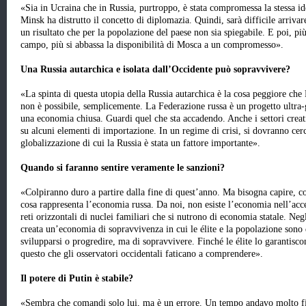
«Sia in Ucraina che in Russia, purtroppo, è stata compromessa la stessa ide
Minsk ha distrutto il concetto di diplomazia. Quindi, sarà difficile arriva
un risultato che per la popolazione del paese non sia spiegabile. E poi, più
campo, più si abbassa la disponibilità di Mosca a un compromesso».
Una Russia autarchica e isolata dall’Occidente può sopravvivere?
«La spinta di questa utopia della Russia autarchica è la cosa peggiore che
non è possibile, semplicemente. La Federazione russa è un progetto ultra-
una economia chiusa. Guardi quel che sta accadendo. Anche i settori creati 
su alcuni elementi di importazione. In un regime di crisi, si dovranno cerca
globalizzazione di cui la Russia è stata un fattore importante».
Quando si faranno sentire veramente le sanzioni?
«Colpiranno duro a partire dalla fine di quest’anno. Ma bisogna capire, cos
cosa rappresenta l’economia russa. Da noi, non esiste l’economia nell’acc
reti orizzontali di nuclei familiari che si nutrono di economia statale. Neg
creata un’economia di sopravvivenza in cui le élite e la popolazione sono 
svilupparsi o progredire, ma di sopravvivere. Finché le élite lo garantisco
questo che gli osservatori occidentali faticano a comprendere».
Il potere di Putin è stabile?
«Sembra che comandi solo lui, ma è un errore. Un tempo andavo molto fier