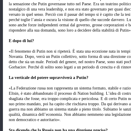
la sensazione che Putin governasse tutto nel Paese. Era un teatrino politico
nostalgico di una vera leadership, e non era stato governato per quasi diec
versato in quel senso. Perciò con il passar del tempo si è capito che la te
perché toglie l’ansia e oscura la visione di quello che succede davvero. L
sono anche forze indipendenti ormai dal governo, grosse corporazioni e ban
rispondere alla sua domanda, sono loro a decidere della stabilità di Putin»
E dopo di lui?
«Il fenomeno di Putin non si ripeterà. È stata una eccezione nata in tempi
Novanta. Dopo, verrà un Putin collettivo, sotto forma di una direzione col
detto che sia un male. Periodi del genere, nel nostro Paese, sono stati po
Gorbaciov. Perché di solito sono legati a un periodo di crescita e di rinn
La verticale del potere sopravviverà a Putin?
«La Federazione russa non rappresenta un sistema formato, stabile e razio
Eltsin, è stato abbandonato il processo di Nation building. L’idea di cost
sbagliata che fosse, era troppo complicata e pericolosa. E di certo Putin n
suo primo mandato, poi ha capito che rischiava troppo. Da qui derivano 
guerra ma non abbiamo un sistema statale a pieno titolo. Subiamo le sanz
qualità, dinamica dell’economia. Non abbiamo nemmeno una legislazione sta
non democratico e autoritario».
Sta dicendo che la Russia non ha una direzione precisa?