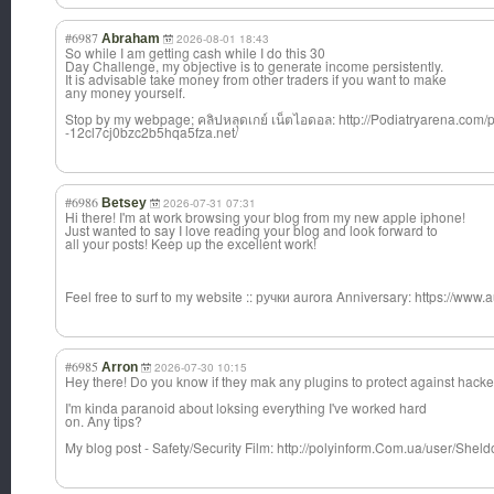
#6987
Abraham
2026-08-01 18:43
So while I am getting cash while I do this 30
Day Challenge, my objective is to generate income persistently.
It is advisable take money from other traders if you want to make
any money yourself.
Stop by my webpage; คลิปหลุดเกย์ เน็ตไอดอล: http://Podiatryarena.com/p
-12cl7cj0bzc2b5hqa5fza.net/
#6986
Betsey
2026-07-31 07:31
Hi there! I'm at work browsing your blog from my new apple iphone!
Just wanted to say I love reading your blog and look forward to
all your posts! Keep up the excellent work!
Feel free to surf to my website :: ручки aurora Anniversary: https://www.
#6985
Arron
2026-07-30 10:15
Hey there! Do you know if they mak any plugins to protect against hack
I'm kinda paranoid about loksing everything I've worked hard
on. Any tips?
My blog post - Safety/Security Film: http://polyinform.Com.ua/user/She