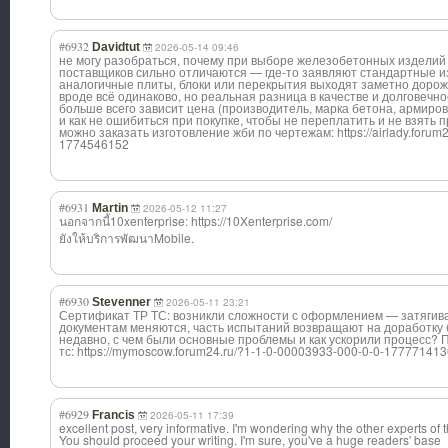
#6932
Davidtut
2026-05-14 09:46
не могу разобраться, почему при выборе железобетонных изделий
поставщиков сильно отличаются — где-то заявляют стандартные из
аналогичные плиты, блоки или перекрытия выходят заметно дорож
вроде всё одинаково, но реальная разница в качестве и долговечно
больше всего зависит цена (производитель, марка бетона, армиров
и как не ошибиться при покупке, чтобы не переплатить и не взять
можно заказать изготовление жби по чертежам: https://airlady.forum
1774546152
#6931
Martin
2026-05-12 11:27
นอกจากนี้10xent
erprise: https://10Xenterprise.com/
ยังให้บริการพัฒนาMobile.
#6930
Stevenner
2026-05-11 23:21
Сертификат ТР ТС: возникли сложности с оформлением — затягива
документам меняются, часть испытаний возвращают на доработку 
недавно, с чем были основные проблемы и как ускорили процесс? 
тс: https://mymoscow.forum24.ru/?1-1-0-00003933-000-0-0-17777141
#6929
Francis
2026-05-11 17:39
excellent post, very informative. I'm wondering why the other experts of th
You should proceed your writing. I'm sure, you've a huge readers' base