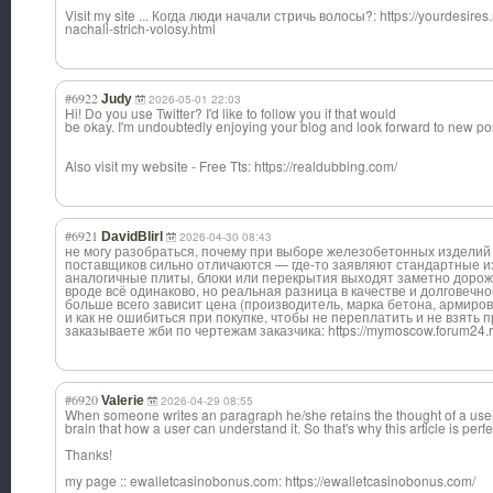
Visit my site ... Когда люди начали стричь волосы?: https://yourdesire
nachali-strich-volosy.html
#6922
Judy
2026-05-01 22:03
Hi! Do you use Twitter? I'd like to follow you if that would
be okay. I'm undoubtedly enjoying your blog and look forward to new po
Also visit my website - Free Tts: https://realdubbing.com/
#6921
DavidBlirl
2026-04-30 08:43
не могу разобраться, почему при выборе железобетонных изделий
поставщиков сильно отличаются — где-то заявляют стандартные из
аналогичные плиты, блоки или перекрытия выходят заметно дорож
вроде всё одинаково, но реальная разница в качестве и долговечно
больше всего зависит цена (производитель, марка бетона, армиров
и как не ошибиться при покупке, чтобы не переплатить и не взять
заказываете жби по чертежам заказчика: https://mymoscow.forum24
#6920
Valerie
2026-04-29 08:55
When someone writes an paragraph he/she retains the thought of a user
brain that how a user can understand it. So that's why this article is perfe
Thanks!
my page :: ewalletcasinobo
nus.com: https://ewalletcasinobonus.com/