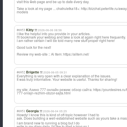
visit this web page and be up to date every day.
Take a look at my page ... chatruletka18+: http://bizchat.peterlife.ru/aw
models
#6953
Kitty
2026-06-06 08:56
I like the helpful info you provide in your articles.
I'll bookmark your weblog and take a look at again right here frequently.
I am rather certain I will be told many new stuff proper right here!
Good luck for the next!
Review my web-site :: Ai Item: https://aiitem.net/
#6952
Brigette
2026-06-05 09:31
Everything is very open with a clear explanation of the issues.
It was truly informative. Your website is useful. Thanks for sharing!
my site; Азино 777 онлайн режим: обзор сайта: https://yourdesires.ru/fa
777-onlajn-rezhim-obzor-sajta.html
#6951
Georgia
2026-06-04 05:25
Howdy! I know this is kind of off-topic however I had to
ask. Does building a well-establishe
d website such as yours take a ma
I am brand new to running a blog but I do
write in my diary daily. I'd like to start a blog so I