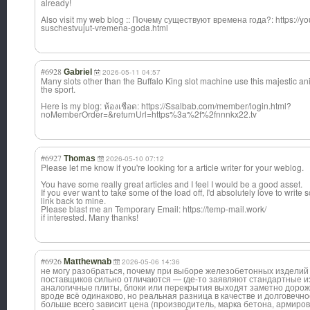
already!
Also visit my web blog :: Почему существуют времена года?: https://
suschestvujut-vremena-goda.html
#6928
Gabriel
2026-05-11 04:57
Many slots other than the Buffalo King slot machine use this majestic an
the sport.
Here is my blog: ห้องเชือด: https://Ssalbab.com/member/login.html?
noMemberOrder=&returnUrl=https%3a%2f%2fnnnkx22.tv
#6927
Thomas
2026-05-10 07:12
Please let me know if you're looking for a article writer for your weblog.
You have some really great articles and I feel I would be a good asset.
If you ever want to take some of the load off, I'd absolutely love to write
link back to mine.
Please blast me an Temporary Email: https://temp-mail.work/
if interested. Many thanks!
#6926
Matthewnab
2026-05-06 14:36
не могу разобраться, почему при выборе железобетонных изделий
поставщиков сильно отличаются — где-то заявляют стандартные из
аналогичные плиты, блоки или перекрытия выходят заметно дорож
вроде всё одинаково, но реальная разница в качестве и долговечно
больше всего зависит цена (производитель, марка бетона, армиров