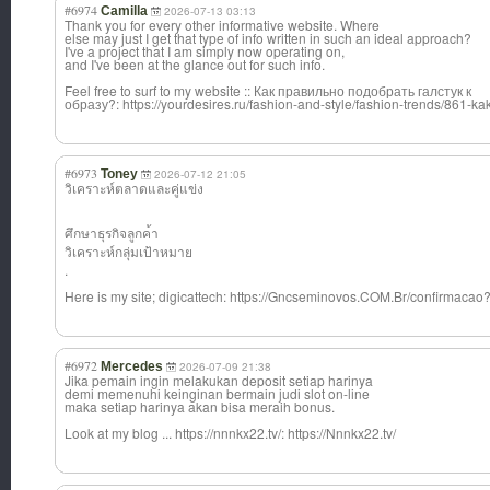
#6974
Camilla
2026-07-13 03:13
Thank you for every other informative website. Where
else may just I get that type of info written in such an ideal approach?
I've a project that I am simply now operating on,
and I've been at the glance out for such info.
Feel free to surf to my website :: Как правильно подобрать галстук к
образу?: https://yourdesires.ru/fashion-and-style/fashion-trends/861-ka
#6973
Toney
2026-07-12 21:05
วิเคราะห์ตลาดแล
ะคู่แข่ง
ศึกษาธุรกิจลูกค
้า
วิเคราะห์กลุ่มเ
ป้าหมาย
.
Here is my site; digicattech: https://Gncseminovos.COM.Br/confirmacao?u
#6972
Mercedes
2026-07-09 21:38
Jika pemain ingin melakukan deposit setiap harinya
demi memenuhi keinginan bermain judi slot on-line
maka setiap harinya akan bisa meraih bonus.
Look at my blog ... https://nnnkx22.tv/: https://Nnnkx22.tv/