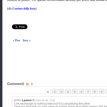
Corriere della Sera
(da
)
< Prec
Succ >
Commenti
1
2
3
4
5
6
7
8
9
#6994
Lauren
2026-08-08 15:58
Link exchange is nothing else but it is just placing the other
person's blog link on your page at proper place and other person will al