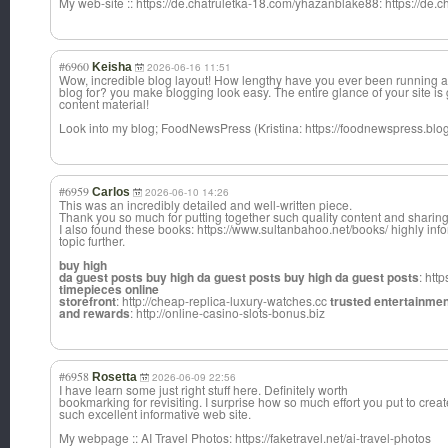
My web-site :: https://de.chatruletka-18.com/yhazanblake88: https://de
#6960
Keisha
2026-06-16 11:51
Wow, incredible blog layout! How lengthy have you ever been running a
blog for? you make blogging look easy. The entire glance of your site is g
content material!
Look into my blog; FoodNewsPress (Kristina: https://foodnewspress.blo
#6959
Carlos
2026-06-10 14:26
This was an incredibly detailed and well-written piece.
Thank you so much for putting together such quality content and sharin
I also found these books: https://www.sultanbahoo.net/books/ highly info
topic further.
buy high
da guest posts buy high da guest posts buy high da guest posts
: htt
timepieces online
storefront
: http://cheap-replica-luxury-watches.cc
trusted entertainmen
and rewards
: http://online-casino-slots-bonus.biz
#6958
Rosetta
2026-06-09 22:56
I have learn some just right stuff here. Definitely worth
bookmarking for revisiting. I surprise how so much effort you put to crea
such excellent informative web site.
My webpage :: AI Travel Photos: https://faketravel.net/ai-travel-photos