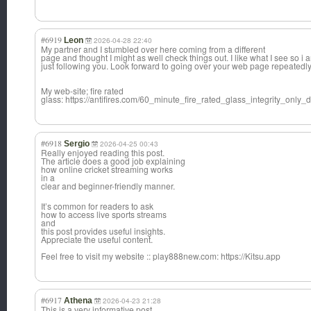
#6919
Leon
2026-04-28 22:40
My partner and I stumbled over here coming from a different
page and thought I might as well check things out. I like what I see so i 
just following you. Look forward to going over your web page repeatedly
My web-site; fire rated
glass: https://antifires.com/60_minute_fire_rated_glass_integrity_only
#6918
Sergio
2026-04-25 00:43
Really enjoyed reading this post.
The article does a good job explaining
how online cricket streaming works
in a
clear and beginner-friend
ly manner.
It’s common for readers to ask
how to access live sports streams
and
this post provides useful insights.
Appreciate the useful content.
Feel free to visit my website :: play888new.com: https://Kitsu.app
#6917
Athena
2026-04-23 21:28
This is a very informative post.