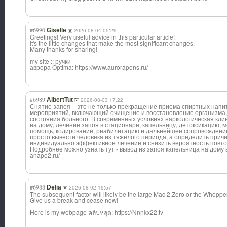
#6990
Giselle
2026-08-04 05:29
Greetings! Very useful advice in this particular article!
It's the little changes that make the most significant changes.
Many thanks for sharing!
my site :: ручки
аврора Optima: https://www.aurorapens.ru/
#6989
AlbertTut
2026-08-03 17:22
Снятие запоя – это не только прекращение приема спиртных напит
мероприятий, включающий очищение и восстановление организма,
состояния больного. В современных условиях наркологическая кли
на дому, лечение запоя в стационаре, капельницу, детоксикацию, 
помощь, кодирование, реабилитацию и дальнейшее сопровождение 
просто вывести человека из тяжелого периода, а определить прич
индивидуально эффективное лечение и снизить вероятность повто
Подробнее можно узнать тут - вывод из запоя капельница на дому в а
anape2.ru/
#6988
Delia
2026-08-02 19:57
The subsequent factor will likely be the large Mac 2.Zero or the Whopper
Give us a break and cease now!
Here is my webpage คลิปหลุด: https://Nnnkx22.tv