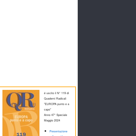
é uscito il N° 119 di
Quaderni Radicali
"EUROPA punto e a
capo"
Anno 47° Speciale
M
aggio 2024
Presentazione