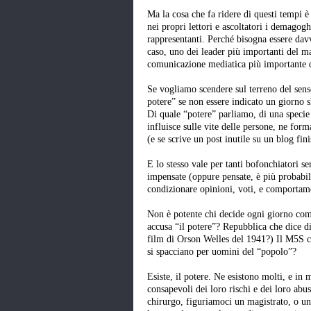
Ma la cosa che fa ridere di questi tempi 
nei propri lettori e ascoltatori i demagog
rappresentanti. Perché bisogna essere davv
caso, uno dei leader più importanti del m
comunicazione mediatica più importante d
Se vogliamo scendere sul terreno del senso
potere” se non essere indicato un giorno 
Di quale “potere” parliamo, di una specie 
influisce sulle vite delle persone, ne for
(e se scrive un post inutile su un blog fin
E lo stesso vale per tanti bofonchiatori s
impensate (oppure pensate, è più probabile
condizionare opinioni, voti, e comportamen
Non è potente chi decide ogni giorno come
accusa “il potere”? Repubblica che dice di
film di Orson Welles del 1941?) Il M5S c
si spacciano per uomini del “popolo”?
Esiste, il potere. Ne esistono molti, e in m
consapevoli dei loro rischi e dei loro abu
chirurgo, figuriamoci un magistrato, o un