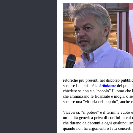
retoriche più presenti nel discorso pubbl
definizione
sempre i buoni – è la
del popul
chiedere se non sia “popolo” l’uomo che ha
che ammazzano le fidanzate e mogli, o se no
sempre una “vittoria del popolo”, anche co
Viceversa, “il potere” è il termine vuoto e
un’entità generica priva di confini in cui
che durano da decenni e ogni qualunquismo 
quando non ha argomenti o fatti concreti d