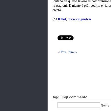
lontano da questo lavoro di comprensione d
le stagioni. E niente è più ipocrita e ridi
creato.
Il Post
www.wittgenstein
(da
)
< Prec
Succ >
Aggiungi commento
Nome