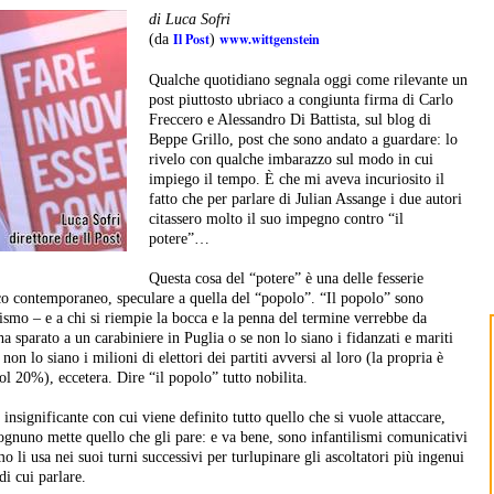
di Luca Sofri
Il Post
www.wittgenstein
(da
)
Qualche quotidiano segnala oggi come rilevante un
post piuttosto ubriaco a congiunta firma di Carlo
Freccero e Alessandro Di Battista, sul blog di
Beppe Grillo, post che sono andato a guardare: lo
rivelo con qualche imbarazzo sul modo in cui
impiego il tempo. È che mi aveva incuriosito il
fatto che per parlare di Julian Assange i due autori
citassero molto il suo impegno contro “il
potere”…
Questa cosa del “potere” è una delle fesserie
ico contemporaneo, speculare a quella del “popolo”. “Il popolo” sono
ismo – e a chi si riempie la bocca e la penna del termine verrebbe da
 sparato a un carabiniere in Puglia o se non lo siano i fidanzati e mariti
n lo siano i milioni di elettori dei partiti avversi al loro (la propria è
l 20%), eccetera. Dire “il popolo” tutto nobilita.
 insignificante con cui viene definito tutto quello che si vuole attaccare,
 ognuno mette quello che gli pare: e va bene, sono infantilismi comunicativi
li usa nei suoi turni successivi per turlupinare gli ascoltatori più ingenui
i cui parlare.