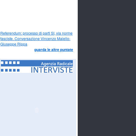
Referendum: processo di parti SI, via norme
fasciste. Conversazione Vincenzo Maiello-
Giuseppe Rippa
guarda le altre puntate