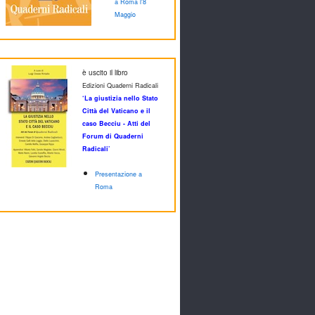
a Roma l'8
Maggio
è uscito il libro
Edizioni Quaderni Radicali
‘La giustizia nello Stato
Città del Vaticano e il
caso Becciu - Atti del
Forum di Quaderni
Radicali’
Presentazione a
Roma