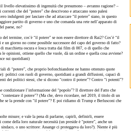
è il livello elevatissimo di ingenuità che presumono – avranno ragione? –
hi correnti che del “potere” che descrivono e attaccano sono palesi
ero indulgenti per lasciare che ad attaccare “il potere” siano, in questo
aggiore partito di governo e uno che comanda una rete nell’apparato di
el paese, no?
 del termine, cos’è “il potere” se non essere direttore di Rai2? Cos’è “il
sì e un giorno no come possibile successore del capo del governo di fatto?
di macchietta oscura e losca tratta dai film di 007, o di quello che
ma le opinioni, ottiene quello che vuole, dà un ordine e quella cosa avviene?
isce sui quotidiani)
eriali di “potere”, che proprio bofonchiandone ne hanno ottenuto quote
): politici con ruoli di governo, quotidiani a grandi diffusioni, capaci di
ti dei politici stessi, che si dicono “contro il potere”? Contro “i potenti”?
 condizionare l’informazione del “popolo”? Il direttore del Fatto che
 “contestare il potere”? (Ma che, devo ricordare, nel 2019, il titolo di un
he se la prende con “il potere”? E poi ridiamo di Trump e Berlusconi che
olte misure; e vale la pena di parlarne, capirli, definirli, essere
si come della loro naturale necessità (un preside è “potere”, anche un
 sindaco, o uno scrittore: Assange ci proteggeva da loro?). Niente è più