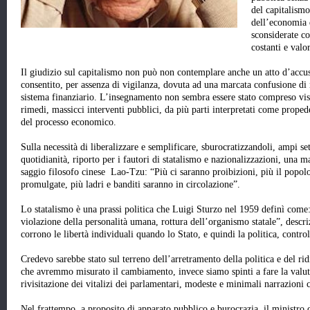
del capitalismo
dell’economia 
sconsiderate co
costanti e valo
Il giudizio sul capitalismo non può non contemplare anche un atto d’accusa
consentito, per assenza di vigilanza, dovuta ad una marcata confusione di r
sistema finanziario. L’insegnamento non sembra essere stato compreso vis
rimedi, massicci interventi pubblici, da più parti interpretati come propede
del processo economico.
Sulla necessità di liberalizzare e semplificare, sburocratizzandoli, ampi set
quotidianità, riporto per i fautori di statalismo e nazionalizzazioni, una 
saggio filosofo cinese Lao-Tzu: “Più ci saranno proibizioni, più il popol
promulgate, più ladri e banditi saranno in circolazione”.
Lo statalismo è una prassi politica che Luigi Sturzo nel 1959 definì come
violazione della personalità umana, rottura dell’organismo statale”, descri
corrono le libertà individuali quando lo Stato, e quindi la politica, contro
Credevo sarebbe stato sul terreno dell’arretramento della politica e del 
che avremmo misurato il cambiamento, invece siamo spinti a fare la valutazi
rivisitazione dei vitalizi dei parlamentari, modeste e minimali narrazioni 
Nel frattempo, a proposito di apparato pubblico e burocrazia, il ministr