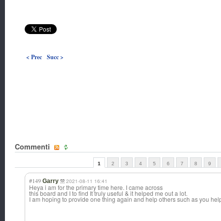
< Prec
Succ >
Commenti
1
2
3
4
5
6
7
8
9
#149
Garry
2021-08-11 16:41
Heya i am for the primary time here. I came across
this board and I to find It truly useful & it helped me out a lot.
I am hoping to provide one thing again and help others such as you he