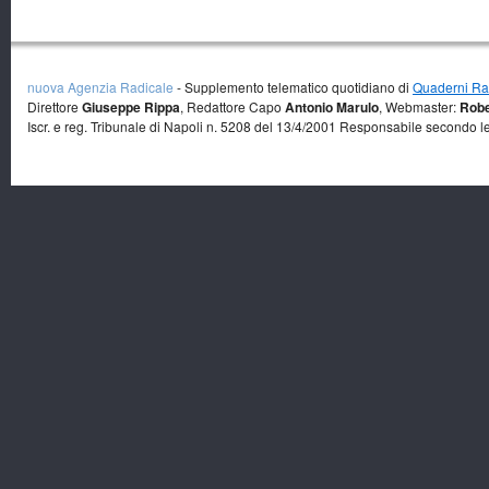
nuova Agenzia Radicale
- Supplemento telematico quotidiano di
Quaderni Rad
Direttore
Giuseppe Rippa
, Redattore Capo
Antonio Marulo
, Webmaster:
Robe
Iscr. e reg. Tribunale di Napoli n. 5208 del 13/4/2001 Responsabile secondo l