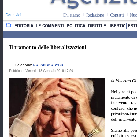
Condividi
|
Chi siamo
Redazione
Contatti
Nuo
EDITORIALI E COMMENTI
POLITICA
DIRITTI E LIBERTA'
EST
Il tramonto delle liberalizzazioni
Categoria:
RASSEGNA WEB
Pubblicato Venerdì, 18 Gennaio 2019 17:50
di Vincenzo Ol
Nel giro di po
mutamento di o
intervento stat
confuso, che no
privatizzazione
dell’intervento 
Siamo alla pre
pubblica senza 