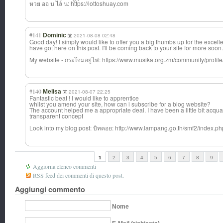
หวย ออ น ไล น: https://lottoshuay.com
#141
Dominic
2021-08-08 02:48
Good day! I simply would like to offer you a big thumbs up for the excell
have got here on this post. I'll be coming back to your site for more soon.
My website - กระโจมอยู่ไฟ: https://www.musika.org.zm/community/profile
#140
Melisa
2021-08-07 22:25
Fantastic beat ! I would like to apprentice
whilst you amend your site, how can i subscribe for a blog website?
The account helped me a appropriate deal. I have been a little bit acqua
transparent concept
Look into my blog post: บิทคอย: http://www.lampang.go.th/smf2/index.p
1
2
3
4
5
6
7
8
9
Aggiorna elenco commenti
RSS feed dei commenti di questo post.
Aggiungi commento
Nome