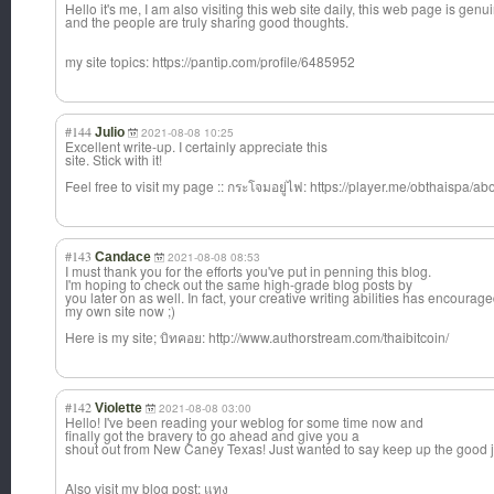
Hello it's me, I am also visiting this web site daily, this web page is gen
and the people are truly sharing good thoughts.
my site topics: https://pantip.com/profile/6485952
#144
Julio
2021-08-08 10:25
Excellent write-up. I certainly appreciate this
site. Stick with it!
Feel free to visit my page :: กระโจมอยู่ไฟ: https://player.me/obthaispa/ab
#143
Candace
2021-08-08 08:53
I must thank you for the efforts you've put in penning this blog.
I'm hoping to check out the same high-grade blog posts by
you later on as well. In fact, your creative writing abilities has encourag
my own site now ;)
Here is my site; บิทคอย: http://www.authorstream.com/thaibitcoin/
#142
Violette
2021-08-08 03:00
Hello! I've been reading your weblog for some time now and
finally got the bravery to go ahead and give you a
shout out from New Caney Texas! Just wanted to say keep up the good 
Also visit my blog post: แทง