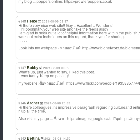
my blog ... poppers online: https://prowlerpoppers.co.uk
#148
Heike
2021-08-09 03:37
Hi there very nice web site!! Guy .. Excellent .. Wonderful
.. I'll bookmark your web site and take the feeds also?
I am glad to seek out a lot of helpful information here within the publish
work out extra techniques on this regard, thank you for sharing.
. . . . .
Look into my webpage - หวยออนไลน์: http://www.bionetworx.de/biomemor
#147
Bobby
2021-08-09 00:39
What's up, just wanted to say, I liked this post.
It was funny. Keep on posting!
my website; ซื้อหวยออนไลน์: https://www.flickr.com/people/193588577
#146
Archer
2021-08-08 20:33
Hi there colleagues, its impressive paragraph regarding cultureand enti
it up all the time.
Also visit my page ... ซื้อหวย: https://images.google.ca/url?q=https://ru
#145
Bettina
2021-08-08 14:59