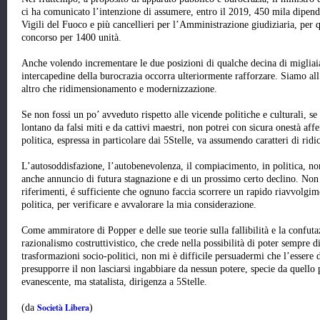
ci ha comunicato l’intenzione di assumere, entro il 2019, 450 mila dipen
Vigili del Fuoco e più cancellieri per l’Amministrazione giudiziaria, per q
concorso per 1400 unità.
Anche volendo incrementare le due posizioni di qualche decina di migliaia 
intercapedine della burocrazia occorra ulteriormente rafforzare. Siamo all’
altro che ridimensionamento e modernizzazione.
Se non fossi un po’ avveduto rispetto alle vicende politiche e culturali, se
lontano da falsi miti e da cattivi maestri, non potrei con sicura onestà a
politica, espressa in particolare dai 5Stelle, va assumendo caratteri di rid
L’autosoddisfazione, l’autobenevolenza, il compiacimento, in politica, n
anche annuncio di futura stagnazione e di un prossimo certo declino. Non 
riferimenti, é sufficiente che ognuno faccia scorrere un rapido riavvolgi
politica, per verificare e avvalorare la mia considerazione.
Come ammiratore di Popper e delle sue teorie sulla fallibilità e la confut
razionalismo costruttivistico, che crede nella possibilità di poter sempre d
trasformazioni socio-politici, non mi è difficile persuadermi che l’essere 
presupporre il non lasciarsi ingabbiare da nessun potere, specie da quello
evanescente, ma statalista, dirigenza a 5Stelle.
Società Libera
(da
)