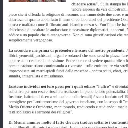
chiedere scusa".
Sulla stampa ho l
tenore espressi da vari dimostranti
piace che si offenda la religione di nessuno, ma vanno dette due cose, e
chiarezza di quanto abbia fatto il team di collaboratori del presidente Ob
ottusa e malfatta come il filmato anti-islamico messo su YouTube che ha sc
chicchessia di assaltare le ambasciate e assassinare diplomatici innocenti
addice a un popolo che si autogoverna. Non ci sono giustificazioni che te
semplicemente vergognoso.
La seconda è che prima di pretendere le scuse del nostro presidente
, 
libici, yemeniti, pachistani, afgani e sudanesi che sono scesi in piazza fa
oppure ad accendere la televisione. Potrebbero così vedere quanta bile scio
comunicazione stiano continuando a riversare - sulle emittenti tv via satelli
improvvisate sui marciapiedi fuori dalle moschee - contro sciiti, ebrei, cri
sunnita, integralista o musulmano.
Esistono individui nei loro paesi per i quali odiare "l'altro"
è diventat
collettiva per non essere riusciti a realizzare in pieno le loro potenziali
Institute, Istituto di ricerca sui media mediorientali) è stato fondato ne
consigliere per l'antiterrorismo del governo israeliano, con lo scopo di "co
Medio Oriente e Occidente, monitorando, traducendo e studiando i media a
testi scolastici e i sermoni dei religiosi".
Di Memri ammiro molto il fatto che non traduce soltanto i contenuti
arabi liberali, riformisti e coraggiosi. Ho chiesto se potevano inviarmi un