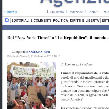
Condividi
|
Chi siamo
Redazione
Contatti
Nuo
EDITORIALI E COMMENTI
POLITICA
DIRITTI E LIBERTA'
EST
Dal “New York Times” a “La Repubblica”, il mondo a
Categoria:
RASSEGNA WEB
Pubblicato Venerdì, 21 Settembre 2012 10:16
di Thomas L. Friedman
Lunedì il responsabile della reda
parole di uno dei manifestanti egizi
giustificando le violenti proteste d
dichiarato: "Noi non insultiamo ne
dunque non possiamo esigere che Ma
tessile di 39 anni, reggeva un cartel
becco, America".
Ha concluso dicendo: "Il presid