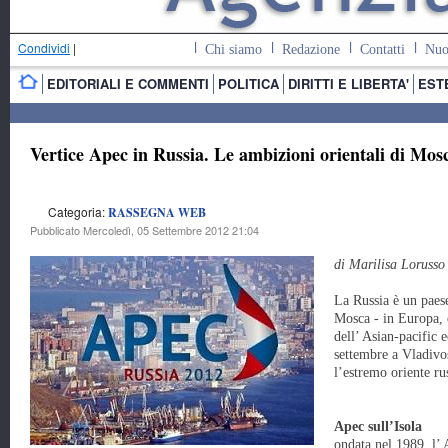
Condividi
|
Chi siamo
Redazione
Contatti
Nuo
EDITORIALI E COMMENTI
POLITICA
DIRITTI E LIBERTA'
EST
Vertice Apec in Russia. Le ambizioni orientali di Mos
Categoria:
RASSEGNA WEB
Pubblicato Mercoledì, 05 Settembre 2012 21:04
di Marilisa Lorusso
La Russia è un paese
Mosca - in Europa, e
dell’ Asian-pacific
settembre a Vladivos
l’estremo oriente ru
Apec sull’Isola
ondata nel 1989, l’