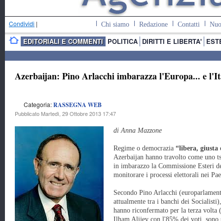
Condividi
|
Chi siamo
Redazione
Contatti
Nuo
EDITORIALI E COMMENTI
POLITICA
DIRITTI E LIBERTA'
EST
Azerbaijan: Pino Arlacchi imbarazza l'Europa... e l'It
Categoria:
RASSEGNA WEB
Pubblicato Martedì, 29 Ottobre 2013 17:47
di Anna Mazzone
Regime o democrazia
“libera, giusta
Azerbaijan hanno travolto come uno ts
in imbarazzo la Commissione Esteri de
monitorare i processi elettorali nei Pae
Secondo Pino Arlacchi (europarlamen
attualmente tra i banchi dei Socialisti)
hanno riconfermato per la terza volta (
Ilham Alijev con l'85% dei voti, sono s