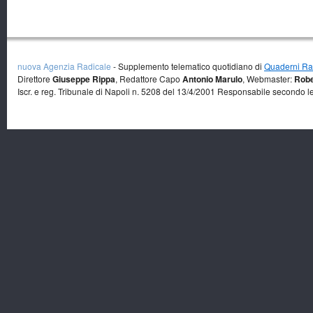
nuova Agenzia Radicale
- Supplemento telematico quotidiano di
Quaderni Rad
Direttore
Giuseppe Rippa
, Redattore Capo
Antonio Marulo
, Webmaster:
Robe
Iscr. e reg. Tribunale di Napoli n. 5208 del 13/4/2001 Responsabile secondo l