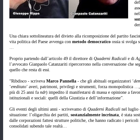
def
ass
nel
so
dem
Una chiara sottolineatura del divieto alla ricomposizione del partito fascist
vita politica del Paese avvenga con
metodo democratico
ossia si svolga 
…
Proprio partendo dall’articolo 49 il direttore di
Quaderni Radicali
e di
Ag
l’avvocato Gianpaolo Catanzariti ripercorrono nella conversazione che segue
quello che resta di essi.
“Ribdisco - scriveva
Marco Pannella
- che gli abituali organizzatori ‘
dem
‘
ereditato
’ averi, patrimoni, privilegi e strumenti, forza monopolistica …
più di 25 anni fa
ndr
) impedito il manifestarsi di massa e opinione a favo
istituzionali e sociali: quelli della Giustizia e dell’informazione”.
Gli eventi degli ultimi anni - scrivevamo di
Quaderni Radicali
nel luglio
situazione: l’oligarchia dei partiti,
sostanzialmente incrinata
, è stata sos
dalle corporazioni fattesi strutture politiche, che hanno radicato i pericoli
consolidati subendo tale realtà…