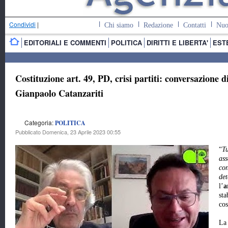
Condividi
|
Chi siamo
Redazione
Contatti
Nuo
EDITORIALI E COMMENTI
POLITICA
DIRITTI E LIBERTA'
EST
Costituzione art. 49, PD, crisi partiti: conversazione
Gianpaolo Catanzariti
Categoria:
POLITICA
Pubblicato Domenica, 23 Aprile 2023 00:55
“
Tu
ass
co
det
l’
a
sta
cos
La 