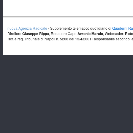
nuova Agenzia Radicale
- Supplemento telematico quotidiano di
Quaderni Rad
Direttore
Giuseppe Rippa
, Redattore Capo
Antonio Marulo
, Webmaster:
Robe
Iscr. e reg. Tribunale di Napoli n. 5208 del 13/4/2001 Responsabile secondo l