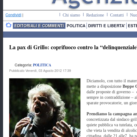
Condividi
|
Chi siamo
Redazione
Contatti
Nuo
EDITORIALI E COMMENTI
POLITICA
DIRITTI E LIBERTA'
EST
La pax di Grillo: coprifuoco contro la “delinquenzial
Categoria:
POLITICA
Pubblicato Venerdì, 03 Agosto 2012 17:39
Diciamolo, con tutto il mater
mette a disposizione
Beppe G
dalle proposte di governo – 
sempre in contraddizione – a
sparate provocatorie, un gior
Prendiamo la campagna an
concretizzata dal sindaco gri
quiete pubblica va tutelata, 
che vieta la vendita di alcoli
cittadina, dalle 21 alle7, ha