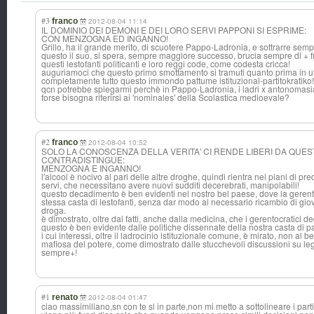
#3
franco
2012-08-04 11:14
IL DOMINIO DEI DEMONI E DEI LORO SERVI PAPPONI SI ESPRIME:
CON MENZOGNA ED INGANNO!
Grillo, ha il grande merito, di scuotere Pappo-Ladronia, e sottrarre sem
questo il suo, si spera, sempre maggiore successo, brucia sempre di + fr
questi lestofanti politicanti e loro reggi code, come codesta cricca!
auguriamoci che questo primo smottamento si tramuti quanto prima in u
completamente tutto questo immondo pattume istituzional-partitokratiko!
qcn potrebbe spiegarmi perchè in Pappo-Ladronia, i ladri x antonomasi
forse bisogna riferirsi ai 'nominales' della Scolastica medioevale?
#2
franco
2012-08-04 10:52
SOLO LA CONOSCENZA DELLA VERITA' CI RENDE LIBERI DA QUEST
CONTRADISTINGUE:
MENZOGNA E INGANNO!
l'alcool è nocivo al pari delle altre droghe, quindi rientra nei piani di p
servi, che necessitano avere nuovi sudditi decerebrati, manipolabili!
questo decadimento è ben evidenti nel nostro bel paese, dove la gerento
stessa casta di lestofanti, senza dar modo al necessario ricambio di giov
droga.
è dimostrato, oltre dai fatti, anche dalla medicina, che i gerentocratic
questo è ben evidente dalle politiche dissennate della nostra casta di p
i cui interessi, oltre il ladrocinio istituzionale comune, è mirato, non al
mafiosa del potere, come dimostrato dalle stucchevoli discussioni su leg
sempre+!
#1
renato
2012-08-04 01:47
ciao massimiliano,sn con te sl in parte,non mi metto a sottolineare i parti