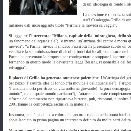
di un’ideologia di fondo illib
La questione è rimbalzata sui
staff Casaleggio-Grillo di os
milanese dall’incoraggiante titolo “Parma e la movida selvaggia”.
Si legge nell’intervento: “Milano, capitale della 'ndrangheta, dello sb
un fenomeno delinquenziale”; “e intanto, un’anziana del centro è morta qu
movida”; “a Parma, invece il sindaco Pizzarotti ha presentato subito un’or
vendita e la somministrazione di alcolici fuori dai locali, come succede in 
Parma ha presentato la proposta per contingentare e stoppare l’apertura di 
fermando in questo modo la devastante legge Bersani, responsabile del f
selvaggia”.
Il placet di Grillo ha generato numerose polemiche
. Un’arringa del ge
per pezzo: l’assurda idea di fondo (“la movida è delinquenziale”), l’argom
(l’anziana morta per stress da vita notturna giovanile), la pura demagogia (“
mondo”, ma di quale mondo parliamo?), l’attacco elettorale completament
riforma del commercio non riguardava birrerie, pub, ristoranti, e inoltre è 
2001 hanno la competenza esclusiva in materia).
Insomma, non è piaciuto, a coloro che ancora credono nella bontà intellet
abbia lanciato in prima pagina un intervento definito da molte parti delira
Massimiliano Casacci, chitarrista dello storico gruppo rock dei Subs