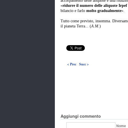
accorpamento delle aliquote e una riduzion
«
ridurre il numero delle aliquote Irpef
bilancio e farlo
molto gradualmente
».
Tutto come previsto, insomma. Diversament
il pianeta Terra... (
A.M.
)
< Prec
Succ >
Aggiungi commento
Nome