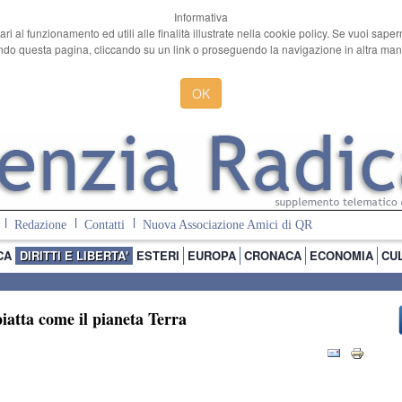
Informativa
ari al funzionamento ed utili alle finalità illustrate nella cookie policy. Se vuoi sape
o questa pagina, cliccando su un link o proseguendo la navigazione in altra manie
OK
Redazione
Contatti
Nuova Associazione Amici di QR
CA
DIRITTI E LIBERTA'
ESTERI
EUROPA
CRONACA
ECONOMIA
CU
piatta come il pianeta Terra