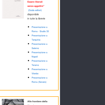
Essere liberali
senza aggettivi"
(Guida editori)
disponibile
in tutte la librerie
Presentazione a
Roma - Studio 33
Presentazione a
Tarquinia
Presentazione a
Salerno
Presentazione a
Napoli
Presentazione a
Teramo
Presentazione a
Viterbo
Presentazione a
Roma (Senato)
Alle frontiere della