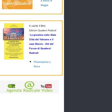
a Roma l'8
Maggio
è uscito il libro
Edizioni Quaderni Radicali
‘La giustizia nello Stato
Città del Vaticano e il
caso Becciu - Atti del
Forum di Quaderni
Radicali’
Presentazione a
Roma