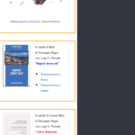
è uscito il libro
di
Giuseppe Rippa
con
Luigi O. Rintallo
"Napoli dove vai"
Presentazione a
Roma
Presentazione a
Napoli
è uscito il nuovo libro
di
Giuseppe Rippa
con
Luigi O. Rintallo
"l'altro Radicale