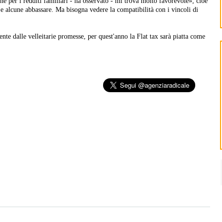
e per i redditi familiari - ha osservato - mi trova molto favorevole», cioè
e alcune abbassare. Ma bisogna vedere la compatibilità con i vincoli di
e dalle velleitarie promesse, per quest'anno la Flat tax sarà piatta come