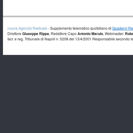
nuova Agenzia Radicale
- Supplemento telematico quotidiano di
Quaderni Rad
Direttore
Giuseppe Rippa
, Redattore Capo
Antonio Marulo
, Webmaster:
Robe
Iscr. e reg. Tribunale di Napoli n. 5208 del 13/4/2001 Responsabile secondo l