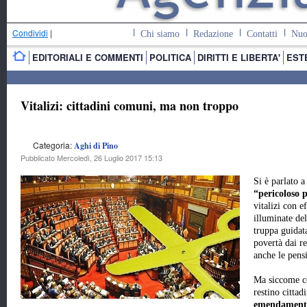
Condividi
|
Chi siamo
Redazione
Contatti
Nuo
EDITORIALI E COMMENTI
POLITICA
DIRITTI E LIBERTA'
EST
Vitalizi: cittadini comuni, ma non troppo
Categoria:
Aghi di Pino
Pubblicato Mercoledì, 26 Luglio 2017 15:13
Si è parlato a
“pericoloso 
vitalizi con e
illuminate de
truppa guidat
povertà dai re
anche le pensi
Ma siccome co
restino cittad
emendament