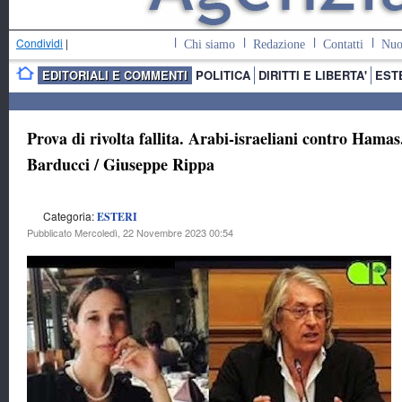
Condividi
|
Chi siamo
Redazione
Contatti
Nuo
EDITORIALI E COMMENTI
POLITICA
DIRITTI E LIBERTA'
EST
Prova di rivolta fallita. Arabi-israeliani contro Ham
Barducci / Giuseppe Rippa
Categoria:
ESTERI
Pubblicato Mercoledì, 22 Novembre 2023 00:54