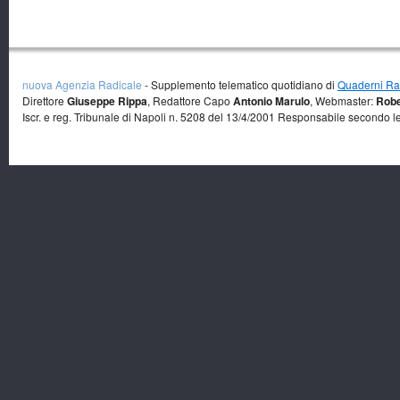
nuova Agenzia Radicale
- Supplemento telematico quotidiano di
Quaderni Rad
Direttore
Giuseppe Rippa
, Redattore Capo
Antonio Marulo
, Webmaster:
Robe
Iscr. e reg. Tribunale di Napoli n. 5208 del 13/4/2001 Responsabile secondo l