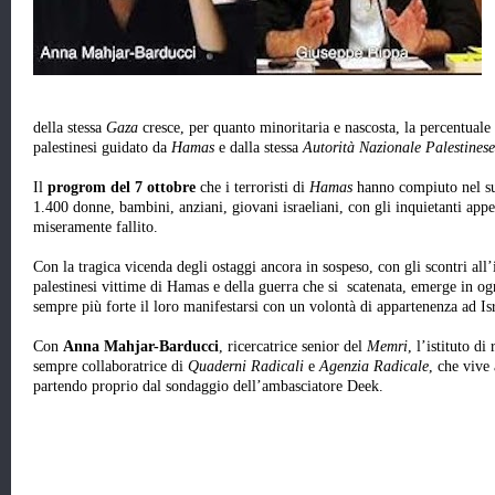
della stessa
Gaza
cresce, per quanto minoritaria e nascosta, la percentuale 
palestinesi guidato da
Hamas
e dalla stessa
Autorità Nazionale Palestinese
Il
progrom del 7 ottobre
che i terroristi di
Hamas
hanno compiuto nel sud
1.400 donne, bambini, anziani, giovani israeliani, con gli inquietanti appell
miseramente fallito.
Con la tragica vicenda degli ostaggi ancora in sospeso, con gli scontri all
palestinesi vittime di Hamas e della guerra che si scatenata, emerge in ogn
sempre più forte il loro manifestarsi con un volontà di appartenenza ad Is
Con
Anna Mahjar-Barducci
, ricercatrice senior del
Memri
, l’istituto d
sempre collaboratrice di
Quaderni Radicali
e
Agenzia Radicale
, che viv
partendo proprio dal sondaggio dell’ambasciatore Deek.