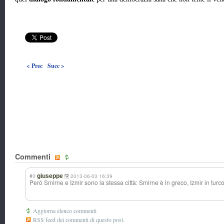
< Prec
Succ >
Commenti
#1
giuseppe
2013-06-03 16:39
Però Smirne e Izmir sono la stessa città: Smirne è in greco, Izmir in turco
Aggiorna elenco commenti
RSS feed dei commenti di questo post.