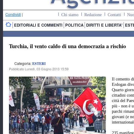
Condividi
|
Chi siamo
Redazione
Contatti
Nuo
EDITORIALI E COMMENTI
POLITICA
DIRITTI E LIBERTA'
EST
Turchia, il vento caldo di una democrazia a rischio
Categoria:
ESTERI
Pubblicato Lunedì, 03 Giugno 2013 15:59
Il cemento di
Erdogan divor
Quarto giorno
cittadini con
città del Pae
più - non è u
parchi rimast
giovani (e no
internazional
235 manifesta