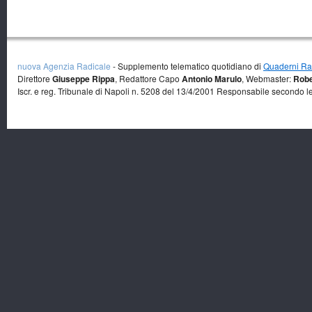
nuova Agenzia Radicale
- Supplemento telematico quotidiano di
Quaderni Rad
Direttore
Giuseppe Rippa
, Redattore Capo
Antonio Marulo
, Webmaster:
Robe
Iscr. e reg. Tribunale di Napoli n. 5208 del 13/4/2001 Responsabile secondo l