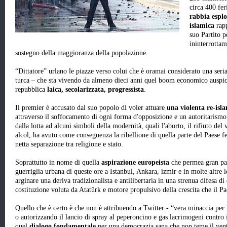
circa 400 fer
rabbia esplo
islamica
rapp
suo Partito p
ininterrottam
sostegno della maggioranza della popolazione.
“Dittatore” urlano le piazze verso colui che è oramai considerato una ser
turca – che sta vivendo da almeno dieci anni quel boom economico auspi
repubblica
laica, secolarizzata, progressista
.
Il premier è accusato dal suo popolo di voler attuare
una violenta re-isla
attraverso il soffocamento di ogni forma d'opposizione e un autoritarismo
dalla lotta ad alcuni simboli della modernità, quali l'aborto, il rifiuto del v
alcol, ha avuto come conseguenza la ribellione di quella parte del Paese 
netta separazione tra religione e stato.
Soprattutto in nome di quella
aspirazione europeista
che permea gran part
guerriglia urbana di queste ore a Istanbul, Ankara, izmir e in molte altre l
arginare una deriva tradizionalista e antilibertaria in una strenua difesa di 
costituzione voluta da Atatürk e motore propulsivo della crescita che il Pa
Quello che è certo è che non è attribuendo a Twitter - “vera minaccia per la
o autorizzando il lancio di spray al peperoncino e gas lacrimogeni contro
quel
dialogo fondamentale
per una democrazia sana che non teme il vent