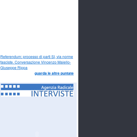
Referendum: processo di parti SI, via norme
fasciste. Conversazione Vincenzo Maiello-
Giuseppe Rippa
guarda le altre puntate