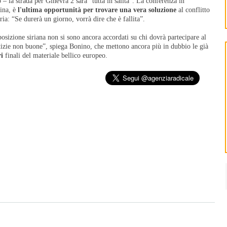
 – la strada per Ginevra 2 sarà “tutta in salita”. La conferenza in
sina, è
l'ultima opportunità per trovare una vera soluzione
al conflitto
ria: “Se durerà un giorno, vorrà dire che è fallita”.
pposizione siriana non si sono ancora accordati su chi dovrà partecipare al
tizie non buone”, spiega Bonino, che mettono ancora più in dubbio le già
ri
finali del materiale bellico europeo.