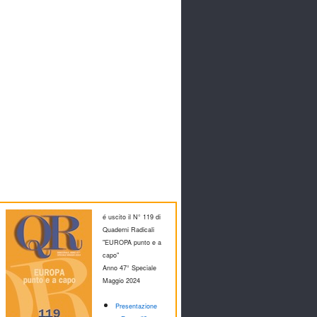
é uscito il N° 119 di
Quaderni Radicali
"EUROPA punto e a
capo"
Anno 47° Speciale
M
aggio 2024
Presentazione