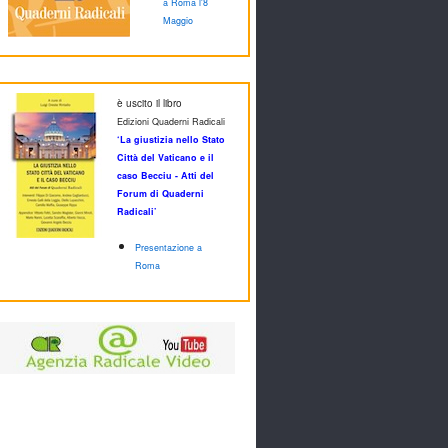
a Roma l'8
Maggio
è uscito il libro
Edizioni Quaderni Radicali
‘La giustizia nello Stato
Città del Vaticano e il
caso Becciu - Atti del
Forum di Quaderni
Radicali’
Presentazione a
Roma