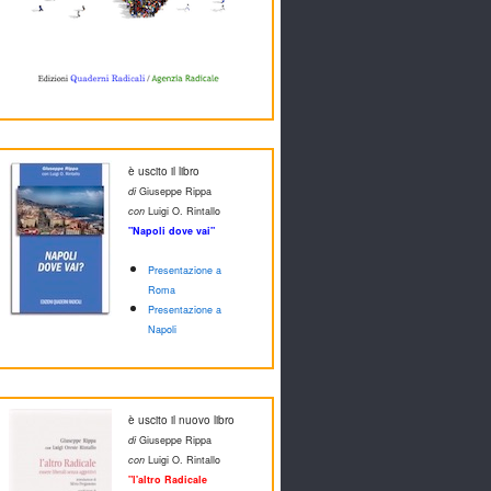
è uscito il libro
di
Giuseppe Rippa
con
Luigi O. Rintallo
"Napoli dove vai"
Presentazione a
Roma
Presentazione a
Napoli
è uscito il nuovo libro
di
Giuseppe Rippa
con
Luigi O. Rintallo
"l'altro Radicale