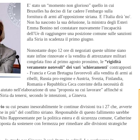
E' stato un “momento non glorioso” quello in cui
Bruxelles ha deciso di far cadere l'embargo sulla
fornitura di armi all'opposizione siriana. E l'Italia dirà 'no'.
Non ha nascosto la sua delusione, la ministra degli Esteri
Emma Bonino nel constatare nuovamente l'incapacità
dell'Ue di raggiungere una posizione comune sulle sanzioni
alla Siria in scadenza il primo giugno.
Nonostante dopo 12 ore di negoziati queste ultime siano
state infine rinnovate e la vendita di attrezzature militari
congelata fino al primo agosto prossimo, le
“rigidità
veramente notevoli” dei vari 'schieramenti'
contrapposti
- Francia e Gran Bretagna favorevoli alla vendita di armi ai
ribelli, Russia pro-regime e Austria, Svezia, Finlandia,
Romania e Repubblica Ceca convinte della necessità di
iutato nell'elaborazione di una “proposta su cui lavorare” affinché si
 Siria da tenersi, secondo le intenzioni, a Ginevra.
vio
su cui pesano inesorabilmente le continue divisioni tra i 27 che, avverte
ime in più” del conflitto siriano. Responsabile di questo fallimento sarebbe
'Alto Rappresentante per la politica estera e di sicurezza comune, Catherine
oposta da sostenere con fermezza per rimediare alle divisioni strategiche