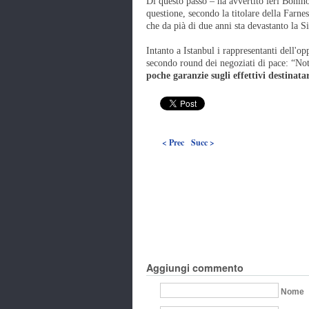
Di questo passo – ha avvertito ieri Bonino
questione, secondo la titolare della Farne
che da pià di due anni sta devastanto la Si
Intanto a Istanbul i rappresentanti dell'o
secondo round dei negoziati di pace: “No
poche garanzie sugli effettivi destinata
< Prec
Succ >
Aggiungi commento
Nome