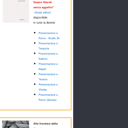
Essere liberali
senza aggettivi"
(Guida editori)
disponibile
in tutte la librerie
Presentazione a
Roma - Studio 33
Presentazione a
Tarquinia
Presentazione a
Salerno
Presentazione a
Napoli
Presentazione a
Teramo
Presentazione a
Viterbo
Presentazione a
Roma (Senato)
Alle frontiere della