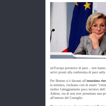
un'Europa portatrice di pace – non hanno a
arrivi pronti alla conferenza di pace sulla
Per Bonino si è davanti all
'ennesimo rin
la ministra, rischiano così di essere “vitt
inoltre l'atteggiamento poco incisivo dell
Ashton, rea di non aver presentato una pr
all'interno del Consiglio.