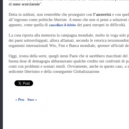
ci sono scorciatoie
”.
Detta in soldoni, non resterebbe che proseguire con
l’austerità
e con quel
all’ingrosso come politiche liberiste. A meno che non si pensi a soluzioni
cancellare il debito
appunto, come quella di
dei paesi europei in difficoltà.
La cosa riporta alla memoria la campagna mondiale, molto in voga solo po
dei paesi sottosviluppati, allora affamati, secondo le retorica terzomondis
organismi internazionali Wto, Fmi e Banca mondiale,
sponsor
ufficiali de
Oggi, ironia della sorte, quegli stessi Paesi che si sarebbero macchiati del
buona dose di demagogia abbuonavano qualche credito nei confronti di paes
conti con problemi e scenari simili. Ovviamente, anche in questo caso, a s
sedicente liberismo e della conseguente Globalizzazione.
< Prec
Succ >