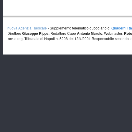
nuova Agenzia Radicale
- Supplemento telematico quotidiano di
Quaderni Rad
Direttore
Giuseppe Rippa
, Redattore Capo
Antonio Marulo
, Webmaster:
Robe
Iscr. e reg. Tribunale di Napoli n. 5208 del 13/4/2001 Responsabile secondo l