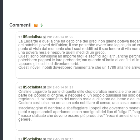
Commenti
#3
ilSocialista
2012-10-14 01:22
La Lagarde è quella che ha detto che dei greci non gliene poteva frega
dei bambini poveri dell'africa; il che pottrebbe avere una logica, da un 
punto di vista dal momento che i suoi redditi ed il suo tenore di vita no
una povera nera e neppure quelli medi di un greco.
Questi sono bravissimi ad imporre tagli e sacrifici agli altri, anche perch
potrebbero pagarsi le loro prebende; ma quando si tratta di conflitti di int
tappano gli occhi ed diventano orbi.
Questi novelli nobili dovrebbero rammentare che un 1789 alla fine arriva 
#2
ilSocialista
2012-10-14 01:21
Cristine Lagarde fa parte di quella elite cleptocratica mondiale che orm
parte del popolo di origine, e neppure di un popolo qualsiasi ma solo d
regolano il funzionamento del mondo reale al di sopra del bene e del m
Costoro costituiscono ormai un ceto nobiliare di censo, una casta burocr
sfacciataggine di deridere e sbeffaggiare i popoli che governano mone
plebi e appellandoli apertamente con nomignoli del tipo di "sfigati", "sog
"masse sfaticate che devono essere più produttive" "vecchi arnesi di un
genere.
#1
ilSocialista
2012-10-13 02:15