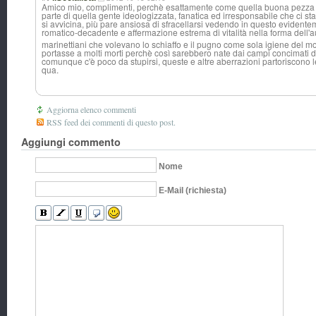
Amico mio, complimenti, perchè esattamente come quella buona pezza di
parte di quella gente ideologizzata, fanatica ed irresponsabile che ci sta
si avvicina, più pare ansiosa di sfracellarsi vedendo in questo eviden
romatico-decade
nte e affermazione estrema di vitalità nella forma dell'a
marinettiani che volevano lo schiaffo e il pugno come sola igiene del m
portasse a molti morti perchè così sarebbero nate dai campi concimati d
comunque c'è poco da stupirsi, queste e altre aberrazioni partoriscono
qua.
Aggiorna elenco commenti
RSS feed dei commenti di questo post.
Aggiungi commento
Nome
E-Mail (richiesta)