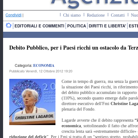
Condividi
|
Chi siamo
Redazione
Contatti
Nuo
EDITORIALI E COMMENTI
POLITICA
DIRITTI E LIBERTA'
EST
Debito Pubblico, per i Paesi ricchi un ostacolo da Te
Categoria:
ECONOMIA
Pubblicato Venerdì, 12 Ottobre 2012 19:20
Come in tempo di guerra, ma senza la guerr
la situazione dei Paesi ricchi, in riferimento
del debito pubblico accumulato in rapporto 
(110%), secondo quanto emerge dalle parol
direttore esecutivo dell'Fmi
Christine Lag
plenaria del Fondo.
Lagarde avverte che il debito rappresenta
“i
economica
, sottolineando il fatto che affro
crescita lenta sarà «estremamente difficile»
riduzione del deficit
”. Per i Fmi si tratta di un “sentiero stretto, proba