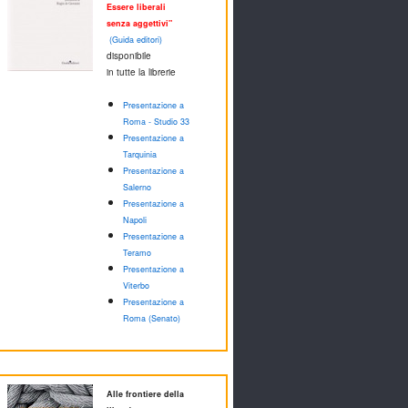
Essere liberali
senza aggettivi"
(Guida editori)
disponibile
in tutte la librerie
Presentazione a
Roma - Studio 33
Presentazione a
Tarquinia
Presentazione a
Salerno
Presentazione a
Napoli
Presentazione a
Teramo
Presentazione a
Viterbo
Presentazione a
Roma (Senato)
Alle frontiere della