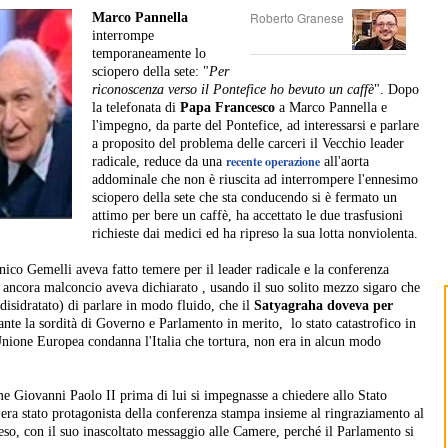
Roberto Granese
Marco Pannella
interrompe
temporaneamente lo
sciopero della sete: "
Per
riconoscenza verso il Pontefice ho bevuto un caffè
". Dopo
la telefonata di
Papa Francesco
a Marco Pannella e
l'impegno, da parte del Pontefice, ad interessarsi e parlare
a proposito del problema delle carceri il Vecchio leader
recente operazione
radicale, reduce da una
all'aorta
addominale che non è riuscita ad interrompere l'ennesimo
sciopero della sete che sta conducendo si è fermato un
attimo per bere un caffè, ha accettato le due trasfusioni
richieste dai medici ed ha ripreso la sua lotta nonviolenta.
inico Gemelli aveva fatto temere per il leader radicale e la conferenza
 ancora malconcio aveva dichiarato , usando il suo solito mezzo sigaro che
isidratato) di parlare in modo fluido, che il
Satyagraha doveva per
nte la sordità di Governo e Parlamento in merito, lo stato catastrofico in
'Unione Europea condanna l'Italia che tortura, non era in alcun modo
e Giovanni Paolo II prima di lui si impegnasse a chiedere allo Stato
a
era stato protagonista della conferenza stampa insieme al ringraziamento al
eso, con il suo inascoltato messaggio alle Camere, perché il Parlamento si