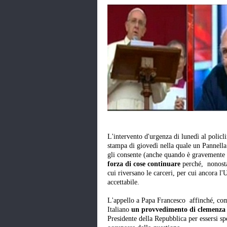
L'intervento d'urgenza di lunedì al policl
stampa di giovedì nella quale un Pannella
gli consente (anche quando è gravemente d
forza di cose continuare
perché, nonosta
cui riversano le carceri, per cui ancora l
accettabile.
L'appello a Papa Francesco affinché, com
Italiano
un provvedimento di clemenz
Presidente della Repubblica per essersi sp