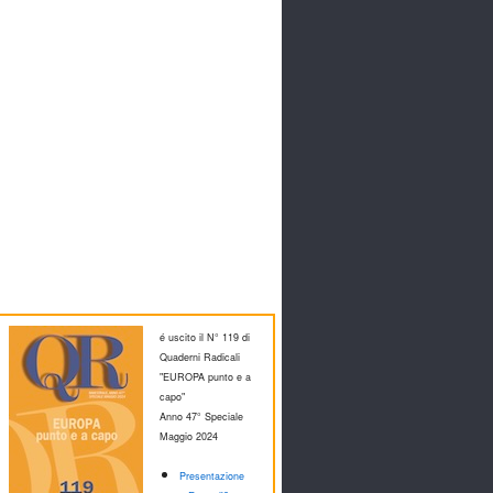
é uscito il N° 119 di
Quaderni Radicali
"EUROPA punto e a
capo"
Anno 47° Speciale
M
aggio 2024
Presentazione