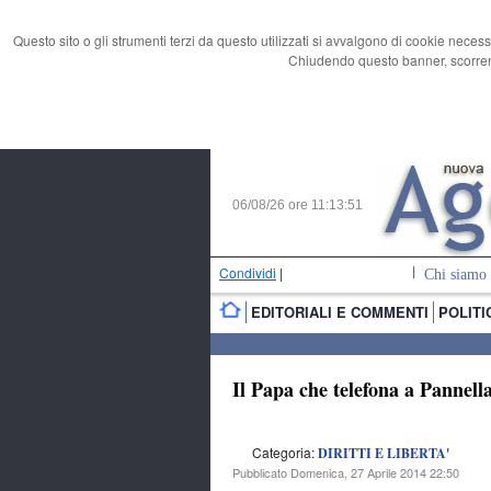
Questo sito o gli strumenti terzi da questo utilizzati si avvalgono di cookie necess
Chiudendo questo banner, scorrend
06/08/26 ore
11:13:52
Condividi
|
Chi siamo
EDITORIALI E COMMENTI
POLITI
Il Papa che telefona a Pannell
Categoria:
DIRITTI E LIBERTA'
Pubblicato Domenica, 27 Aprile 2014 22:50