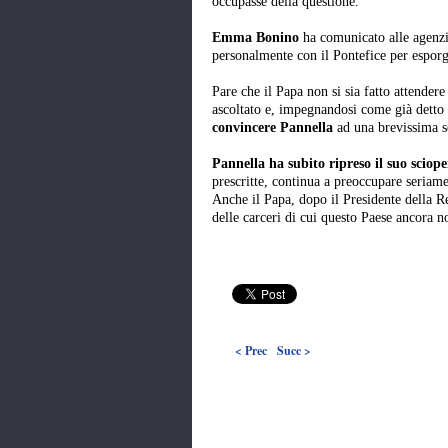
occupasse della questione.
Emma Bonino
ha comunicato alle agenzi
personalmente con il Pontefice per esporgli
Pare che il Papa non si sia fatto attendere
ascoltato e, impegnandosi come già detto 
convincere Pannella
ad una brevissima s
Pannella ha subito ripreso il suo sciop
prescritte, continua a preoccupare seriame
Anche il Papa, dopo il Presidente della 
delle carceri di cui questo Paese ancora n
< Prec
Succ >