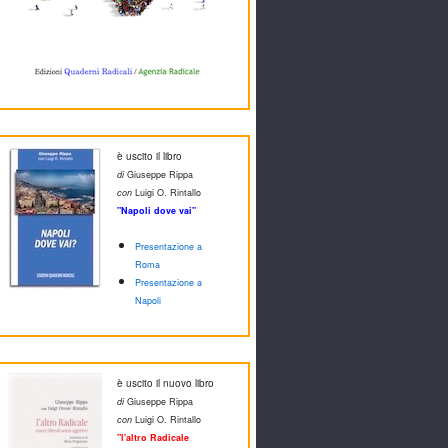
è uscito il libro
di
Giuseppe Rippa
con
Luigi O. Rintallo
"Napoli dove vai"
Presentazione a
Roma
Presentazione a
Napoli
è uscito il nuovo libro
di
Giuseppe Rippa
con
Luigi O. Rintallo
"l'altro Radicale