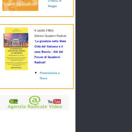
a Roma l'8
Maggio
è uscito il libro
Edizioni Quaderni Radicali
‘La giustizia nello Stato
Città del Vaticano e il
caso Becciu - Atti del
Forum di Quaderni
Radicali’
Presentazione a
Roma