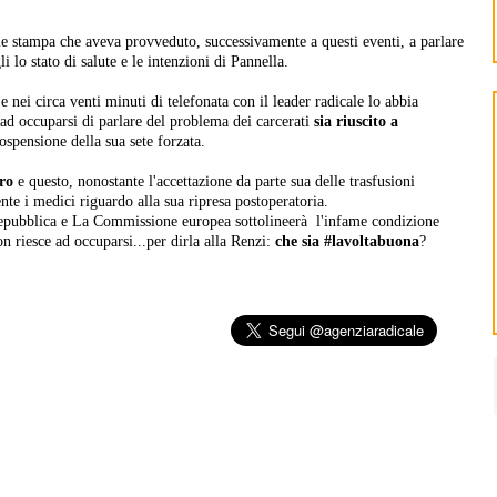
e stampa che aveva provveduto, successivamente a questi eventi, a parlare
 lo stato di salute e le intenzioni di Pannella.
 e nei circa venti minuti di telefonata con il leader radicale lo abbia
ad occuparsi di parlare del problema dei carcerati
sia riuscito a
ospensione della sua sete forzata.
ero
e questo, nonostante l'accettazione da parte sua delle trasfusioni
nte i medici riguardo alla sua ripresa postoperatoria.
Repubblica e La Commissione europea sottolineerà l'infame condizione
on riesce ad occuparsi...per dirla alla Renzi:
che sia #lavoltabuona
?