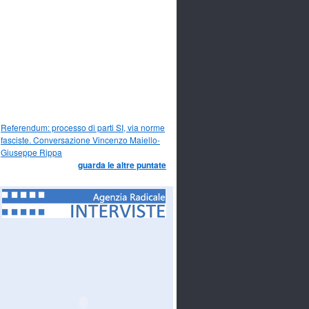
Referendum: processo di parti SI, via norme
fasciste. Conversazione Vincenzo Maiello-
Giuseppe Rippa
guarda le altre puntate