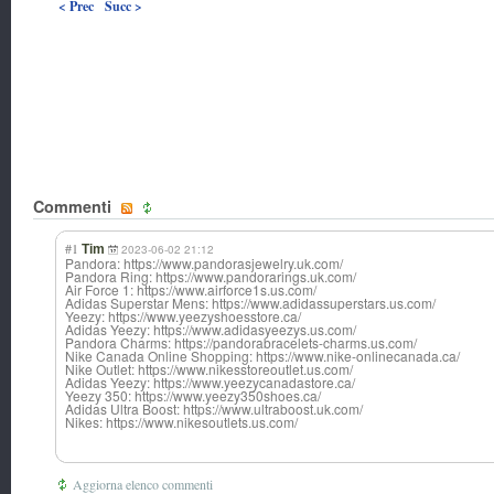
< Prec
Succ >
Commenti
#1
Tim
2023-06-02 21:12
Pandora: https://www.pandorasjewelry.uk.com/
Pandora Ring: https://www.pandorarings.uk.com/
Air Force 1: https://www.airforce1s.us.com/
Adidas Superstar Mens: https://www.adidassuperstars.us.com/
Yeezy: https://www.yeezyshoesstore.ca/
Adidas Yeezy: https://www.adidasyeezys.us.com/
Pandora Charms: https://pandorabracelets-charms.us.com/
Nike Canada Online Shopping: https://www.nike-onlinecanada.ca/
Nike Outlet: https://www.nikesstoreoutlet.us.com/
Adidas Yeezy: https://www.yeezycanadastore.ca/
Yeezy 350: https://www.yeezy350shoes.ca/
Adidas Ultra Boost: https://www.ultraboost.uk.com/
Nikes: https://www.nikesoutlets.us.com/
Aggiorna elenco commenti