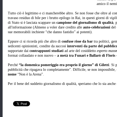
amico il nemi
Tutto ciò è legittimo e ci mancherebbe altro. Se non fosse che oltre al c
travaso residuo di bile per i brutto epilogo in Rai, in questi giorni di
vigil
di Stato si è lasciata scappare un
campione del giornalismo di qualità
, 
all'informazione (Almeno a voler dare credito alle
auto-celebrazioni
del 
sue memorabili inchieste “che danno fastidio” ai potenti).
Eppure ci si ricorda più che altro di
confuse risse da bar
tra politici, ge
sedicenti opinionisti, condite da
succosi
interventi da parte del pubblic
supportate dai
contrappunti studiati
ad arte del cosiddetto
esperto mass
format collaudato e non nuovo –
a metà tra Funari e Ballarò di Floris
-
Perché
“la domenica pomeriggio era proprio il giorno” di Giletti
. Si 
pubblicità che ripagava lo completamente”. Difficile, se non impossibile, c
nome
“Non è la Arena”.
Per il bene del suddetto giornalismo di qualità, speriamo che lo sia anche