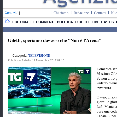
Condividi
|
Chi siamo
Redazione
Contatti
Nuo
EDITORIALI E COMMENTI
POLITICA
DIRITTI E LIBERTA'
EST
Giletti, speriamo davvero che “Non è l'Arena”
Categoria:
TELEVISIONE
Pubblicato Sabato, 11 Novembre 2017 09:16
Domenica ser
Massimo Gilet
Se non altro 
vederlo ovunq
avventura.
Ovvio, ci son
giorni e gior
La7, Mentana 
pure una coda
Canale 5, per 