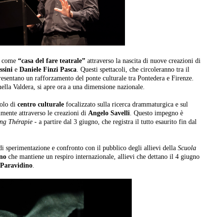
tà come
“casa del fare teatrale”
attraverso la nascita di nuove creazioni di
ssini
e
Daniele Finzi Pasca
. Questi spettacoli, che circoleranno tra il
presentano un rafforzamento del ponte culturale tra Pontedera e Firenze.
lla Valdera, si apre ora a una dimensione nazionale.
uolo di
centro culturale
focalizzato sulla ricerca drammaturgica e sul
lmente attraverso le creazioni di
Angelo Savelli
. Questo impegno è
ng Thérapie
- a partire dal 3 giugno, che registra il tutto esaurito fin dal
 di sperimentazione e confronto con il pubblico degli allievi della
Scuola
ino
che mantiene un respiro internazionale, allievi che dettano il 4 giugno
Paravidino
.