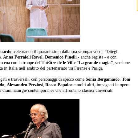
duardo
, celebrando il quarantesimo dalla sua scomparsa con “Ditegli
e
,
Anna Ferraioli Ravel
,
Domenico Pinelli
- anche regista - e con
 scena con la troupe del
Théâtre de le Ville “La grande magia”
, versione
a in Italia nell’ambito del partenariato tra Firenze e Parigi.
gati e trasversali, con personaggi di spicco come
Sonia Bergamasco
,
Toni
ido
,
Alessandro Preziosi
,
Rocco Papaleo
e molti altri, impegnati in opere
a e drammaturgie contemporanee che affrontano classici universali.