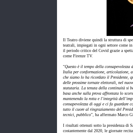
Il Teatro diviene quindi la struttura di s
teatrali, impiegati in ogni settore come i
il periodo critico del Covid grazie a spet
come Firenze TV.
“
Questo è il tempo della consapevolezza di
Italia per conformazione, articolazione, at
che siamo lo ha ricordato il Presidente, q
delle prossime tornate elettorali, nel nuov
statutaria. La tenuta della continuità si 
basa anche sulla prova affrontata lo scor
mantenendo la rotta e l’integrità dell’im
consapevolezza di oggi e ci fa guardare co
tutto il cuore al ringraziamento del Preside
tecnici, pubblico
”, ha affermato Marco Gi
I risultati ottenuti sotto la presidenza di 
costantemente dal 2020, le giornate recita