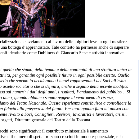
pecializzazione e avviamento al lavoro delle migliori leve in ogni mestiere
n una bottega d’apprendistato. Tale contesto ha permesso anche di superare
tacoli identitarie come Dubliners di Giancarlo Sepe e attività innovative
 quello che siamo, della tenuta e della continuità di una struttura unica in
tività, per garantire ogni possibile futuro in ogni possibile assetto. Quello
uello che saremo lo decideranno i nuovi rappresentanti dei Soci all’esito
o assetto societario che si definirà, anche a seguito della recente modifica
basa sui numeri: i dati degli anni, i risultati, l’andamento del pubblico… Si
so anno, quando abbiamo saputo reggere al venir meno di risorse,
pianto del Teatro Nazionale. Questa esperienza contribuisce a consolidare la
n fiducia alla prospettiva del futuro. Per tutto quanto fatto mi unisco con
nte rivolto a Soci, Consiglieri, Revisori, lavoratrici e lavoratori, artisti,
orgetti, Direttore generale del Teatro della Toscana.
Sacchi sono significativi: il contributo ministeriale è aumentato
tive e il numero di spettatori sono cresciuti in modo esponenziale, e la