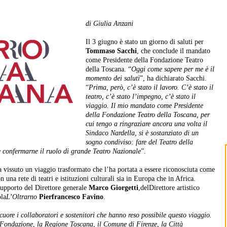
di Giulia Anzani
Il 3 giugno è stato un giorno di saluti per
Tommaso Sacchi
, che conclude il mandato
come Presidente della Fondazione Teatro
della Toscana. “
Oggi come sapere per me è il
momento dei saluti
”, ha dichiarato Sacchi.
“
Prima, però, c’è stato il lavoro. C’è stato il
teatro, c’è stato l’impegno, c’è stato il
viaggio. Il mio mandato come Presidente
della Fondazione Teatro della Toscana, per
cui tengo a ringraziare ancora una volta il
Sindaco Nardella, si è sostanziato di un
sogno condiviso: fare del Teatro della
e confermarne il ruolo di grande Teatro Nazionale
”.
a vissuto un viaggio trasformato che l’ha portata a essere riconosciuta come
una rete di teatri e istituzioni culturali sia in Europa che in Africa.
 supporto del Direttore generale
Marco Giorgetti
,delDirettore artistico
ola
L’Oltrarno
Pierfrancesco Favino
.
 cuore i collaboratori e sostenitori che hanno reso possibile questo viaggio.
a Fondazione, la Regione Toscana, il Comune di Firenze, la Città