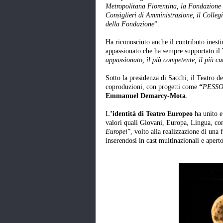
Metropolitana Fiorentina, la Fondazione 
Consiglieri di Amministrazione, il Colleg
della Fondazione
”.
Ha riconosciuto anche il contributo inesti
appassionato che ha sempre supportato il 
appassionato, il più competente, il più cu
Sotto la presidenza di Sacchi, il Teatro d
coproduzioni, con progetti come
“
PESSOA
Emmanuel Demarcy-Mota
.
L
’identità di Teatro Europeo
ha unito e
valori quali Giovani, Europa, Lingua, co
Europei
”, volto alla realizzazione di una 
inserendosi in cast multinazionali e apert