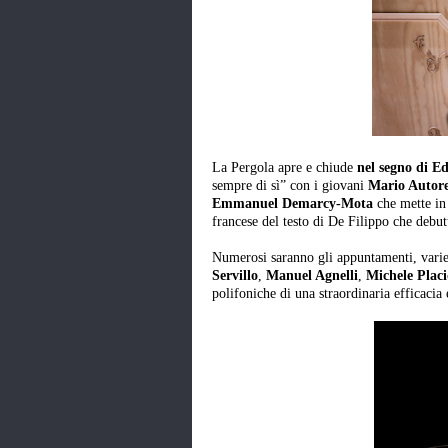
La Pergola apre e chiude
nel segno di E
sempre di sì” con i giovani
Mario Autor
Emmanuel Demarcy-Mota
che mette in
francese del testo di De Filippo che debutt
Numerosi saranno gli appuntamenti, varie
Servillo
,
Manuel Agnelli
,
Michele Plac
polifoniche di una straordinaria efficaci