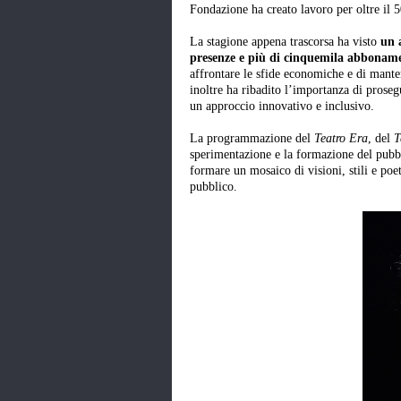
Fondazione ha creato lavoro per oltre il 5
La stagione appena trascorsa ha visto
un a
presenze e più di cinquemila abbonam
affrontare le sfide economiche e di mantene
inoltre ha ribadito l’importanza di proseg
un approccio innovativo e inclusivo.
La programmazione del
Teatro Era
, del
T
sperimentazione e la formazione del pubb
formare un mosaico di visioni, stili e poet
pubblico.