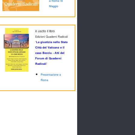
a Roma l'8
Maggio
è uscito il libro
Edizioni Quaderni Radicali
‘La giustizia nello Stato
Città del Vaticano e il
caso Becciu - Atti del
Forum di Quaderni
Radicali’
Presentazione a
Roma