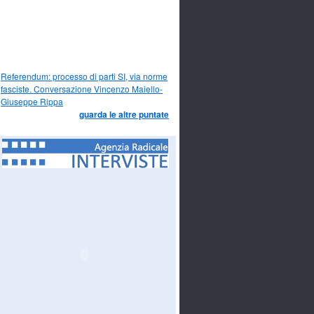
Referendum: processo di parti SI, via norme
fasciste. Conversazione Vincenzo Maiello-
Giuseppe Rippa
guarda le altre puntate