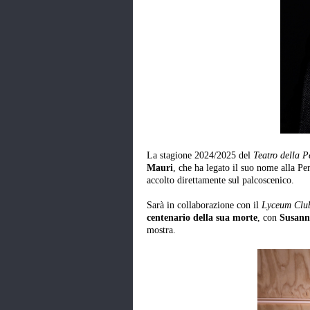
La stagione 2024/2025 del
Teatro della P
Mauri
, che ha legato il suo nome alla Pe
accolto direttamente sul palcoscenico.
Sarà in collaborazione con il
Lyceum Club
centenario della sua morte
, con
Susan
mostra.