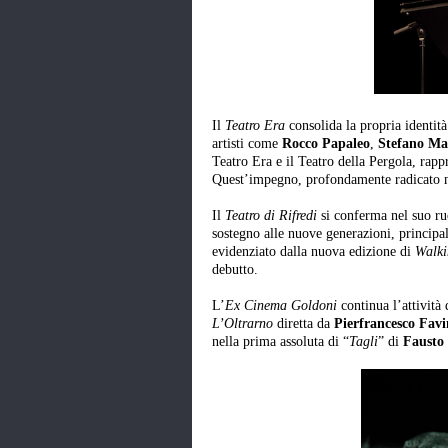
Il
Teatro Era
consolida la propria identi
artisti come
Rocco Papaleo
,
Stefano Ma
Teatro Era e il Teatro della Pergola, rap
Quest’impegno, profondamente radicato ne
Il
Teatro di Rifredi
si conferma nel suo r
sostegno alle nuove generazioni, principa
evidenziato dalla nuova edizione di
Walki
debutto.
L’
Ex Cinema Goldoni
continua l’attività
L’Oltrarno
diretta da
Pierfrancesco Fav
nella prima assoluta di “
Tagli
” di
Fausto 