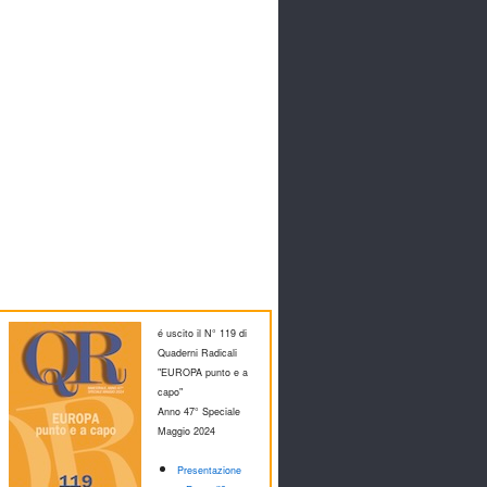
é uscito il N° 119 di
Quaderni Radicali
"EUROPA punto e a
capo"
Anno 47° Speciale
M
aggio 2024
Presentazione