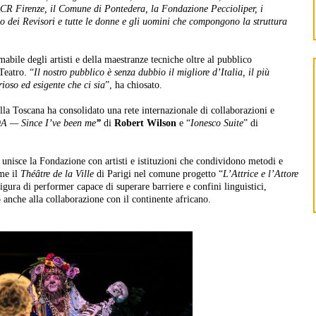
CR Firenze, il Comune di Pontedera, la Fondazione Peccioliper, i
io dei Revisori e tutte le donne e gli uomini che compongono la struttura
mabile degli artisti e della maestranze tecniche oltre al pubblico
Teatro. “
Il nostro pubblico è senza dubbio il migliore d’Italia, il più
rioso ed esigente che ci sia
”, ha chiosato.
ella Toscana ha consolidato una rete internazionale di collaborazioni e
 — Since I’ve been me
”
di
Robert Wilson
e “
Ionesco Suite
” di
 unisce la Fondazione con artisti e istituzioni che condividono metodi e
me il
Théâtre de la Ville
di Parigi nel comune progetto “
L’Attrice e l’Attore
figura di performer capace di superare barriere e confini linguistici,
o anche alla collaborazione con il continente africano.