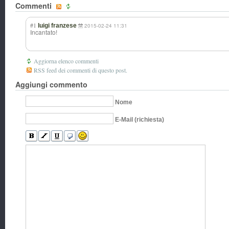
Commenti
#1
luigi franzese
2015-02-24 11:31
Incantato!
Aggiorna elenco commenti
RSS feed dei commenti di questo post.
Aggiungi commento
Nome
E-Mail (richiesta)