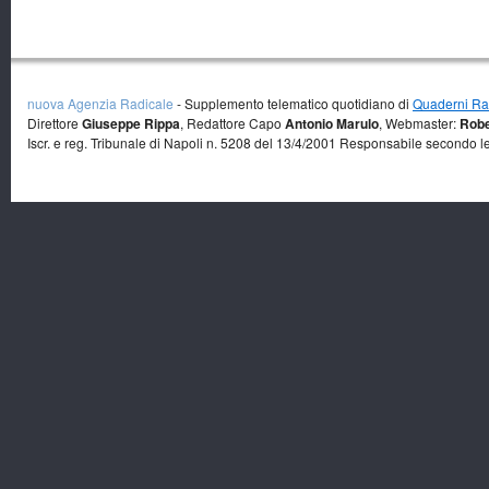
nuova Agenzia Radicale
- Supplemento telematico quotidiano di
Quaderni Rad
Direttore
Giuseppe Rippa
, Redattore Capo
Antonio Marulo
, Webmaster:
Robe
Iscr. e reg. Tribunale di Napoli n. 5208 del 13/4/2001 Responsabile secondo l