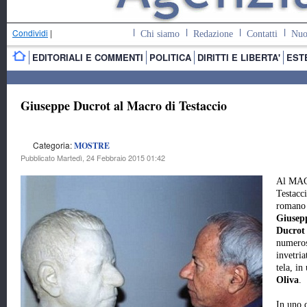
Condividi
|
Chi siamo
Redazione
Contatti
Nuo
EDITORIALI E COMMENTI
POLITICA
DIRITTI E LIBERTA'
EST
Giuseppe Ducrot al Macro di Testaccio
Categoria:
MOSTRE
Pubblicato Martedì, 24 Febbraio 2015 01:42
Al MA
Testacci
romano
Giusep
Ducro
numeros
invetria
tela, i
Oliva
.
In uno 