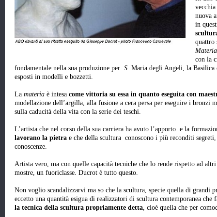
vecchia
nuova ar
in quest
scultu
quattro 
Materia
con la c
fondamentale nella sua produzione per
S.
Maria degli Angeli, la Basilica 
esposti in modelli e bozzetti.
La
materia
è intesa
come vittoria su essa in quanto eseguita con maest
modellazione dell’argilla, alla fusione a cera persa per eseguire i bronzi m
sulla caducità della vita con la serie dei teschi.
L’artista che nel corso della sua carriera ha avuto l’apporto e la formaz
lavorano la pietra
e che della scultura conoscono i più reconditi segreti, 
conoscenze.
Artista vero, ma con quelle capacità tecniche che lo rende rispetto ad altri
mostre, un fuoriclasse. Ducrot è tutto questo.
Non voglio scandalizzarvi ma so che la scultura, specie quella di grandi 
eccetto una quantità esigua di realizzatori di scultura contemporanea ch
la tecnica della scultura propriamente detta
, cioè quella che per comod