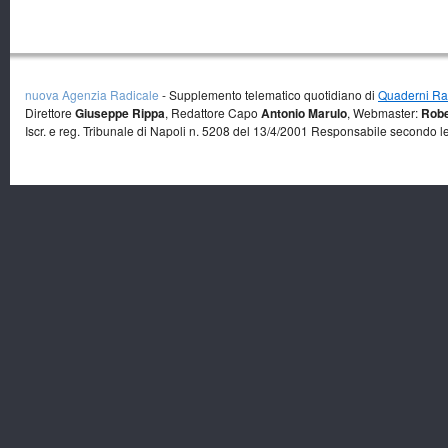
nuova Agenzia Radicale
- Supplemento telematico quotidiano di
Quaderni Rad
Direttore
Giuseppe Rippa
, Redattore Capo
Antonio Marulo
, Webmaster:
Robe
Iscr. e reg. Tribunale di Napoli n. 5208 del 13/4/2001 Responsabile secondo l