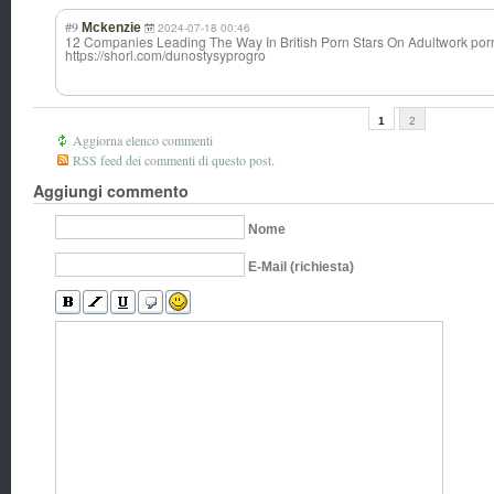
#9
Mckenzie
2024-07-18 00:46
12 Companies Leading The Way In British Porn Stars On Adultwork porn
https://shorl.com/dunostysyprogro
1
2
Aggiorna elenco commenti
RSS feed dei commenti di questo post.
Aggiungi commento
Nome
E-Mail (richiesta)