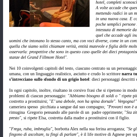
hotel, completi sconosciu
A volte accade che quest
mettendo radici in un 
in una nuova casa. E cos
poche semplici persone s
intessuta di memorie da
quel che accade agli in
uomini che intonano lo stesso canto, ma con voci diverse, come in un coro.
quella che siamo soliti chiamare verità, entità mutevole e figlia delle molte
osservarla: prospettive che sono in questo caso quelle dei dieci protagonisti
stanze del Grand Fillmore Hotel".
Nei 10 coinvolgenti capitoli del testo, ciascuno centrato su un personaggi
umana, con un linguaggio realistico, asciutto e crudo lo scrittore
narra tu
s’intrecciano sullo sfondo di un grigio hotel
: dieci personaggi descritti
In ogni capitolo, inoltre, risaltano in corsivo frasi che si ripetono in mod
problemi di ciascun personaggio:
"
A
bbiamo bisogno di soldi o "
ripete pi
costretto a prostituirsi; "
E’ una debole, non ha spina dorsale". Vergogna!"
cameriera spesso picchiata a sangue dal suo compagno
; "Provarci non è 
rimugina Gregorio pensando alle parole di un padre opprimente; "
Sta zi
presto",
si ripete Elsa, costretta dalla madre a prostituirsi con il figlio.
"
Frega, ruba, imbroglia",
borbotta Alex nella sua ferina arroganza;
"Se gl
fingono di ascoltare, tu fingi di parlare",
è il life motive di Agnese per so