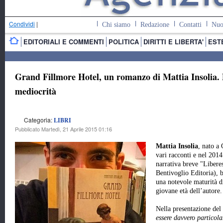
Condividi
|
Chi siamo
Redazione
Contatti
Nuo
EDITORIALI E COMMENTI
POLITICA
DIRITTI E LIBERTA'
EST
Grand Fillmore Hotel, un romanzo di Mattia Insolia. D
mediocrità
Categoria:
LIBRI
Pubblicato Martedì, 21 Aprile 2015 01:16
Mattia Insolia
, nato a
vari racconti e nel 201
narrativa breve "Libere
Bentivoglio Editoria), 
una notevole maturità di 
giovane età dell’autore.
Nella presentazione del 
essere davvero particolar