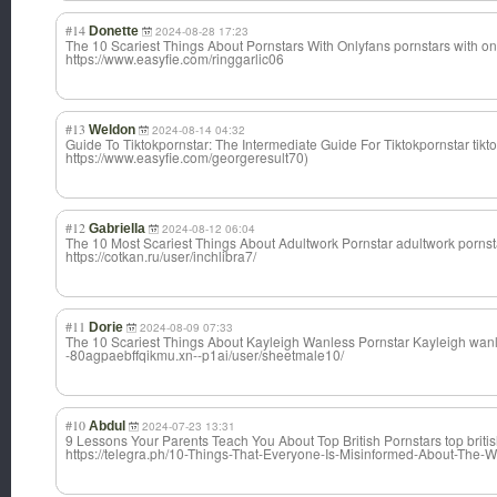
#14
Donette
2024-08-28 17:23
The 10 Scariest Things About Pornstars With Onlyfans pornstars with on
https://www.easyfie.com/ringgarlic06
#13
Weldon
2024-08-14 04:32
Guide To Tiktokpornstar: The Intermediate Guide For Tiktokpornstar tik
https://www.easyfie.com/georgeresult70)
#12
Gabriella
2024-08-12 06:04
The 10 Most Scariest Things About Adultwork Pornstar adultwork pornst
https://cotkan.ru/user/inchlibra7/
#11
Dorie
2024-08-09 07:33
The 10 Scariest Things About Kayleigh Wanless Pornstar Kayleigh wanles
-80agpaebffqikmu.xn--p1ai/user/sheetmale10/
#10
Abdul
2024-07-23 13:31
9 Lessons Your Parents Teach You About Top British Pornstars top british
https://telegra.ph/10-Things-That-Everyone-Is-Misinformed-About-The-W