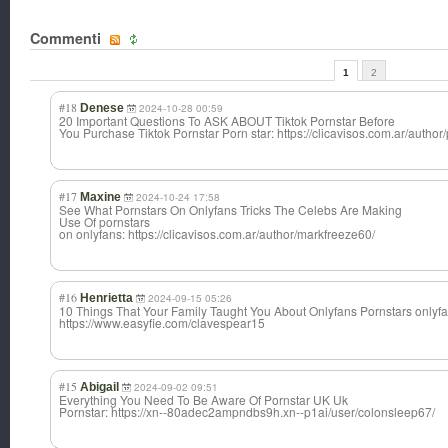
Commenti
1
2
#18
Denese
2024-10-28 00:59
20 Important Questions To ASK ABOUT Tiktok Pornstar Before
You Purchase Tiktok Pornstar Porn star: https://clicavisos.com.ar/author
#17
Maxine
2024-10-24 17:58
See What Pornstars On Onlyfans Tricks The Celebs Are Making
Use Of pornstars
on onlyfans: https://clicavisos.com.ar/author/markfreeze60/
#16
Henrietta
2024-09-15 05:26
10 Things That Your Family Taught You About Onlyfans Pornstars onlyfa
https://www.easyfie.com/clavespear15
#15
Abigail
2024-09-02 09:51
Everything You Need To Be Aware Of Pornstar UK Uk
Pornstar: https://xn--80adec2ampndbs9h.xn--p1ai/user/colonsleep67/