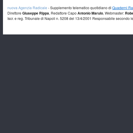
nuova Agenzia Radicale
- Supplemento telematico quotidiano di
Quaderni Rad
Direttore
Giuseppe Rippa
, Redattore Capo
Antonio Marulo
, Webmaster:
Robe
Iscr. e reg. Tribunale di Napoli n. 5208 del 13/4/2001 Responsabile secondo l