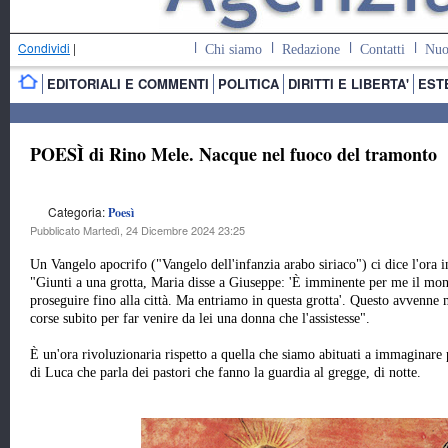
Condividi
|
Chi siamo
Redazione
Contatti
Nuo
EDITORIALI E COMMENTI
POLITICA
DIRITTI E LIBERTA'
EST
POESÌ di Rino Mele. Nacque nel fuoco del tramonto
Categoria:
Poesì
Pubblicato Martedì, 24 Dicembre 2024 23:25
Un Vangelo apocrifo ("Vangelo dell'infanzia arabo siriaco") ci dice l'ora i
"Giunti a una grotta, Maria disse a Giuseppe: 'È imminente per me il mom
proseguire fino alla città. Ma entriamo in questa grotta'. Questo avvenne
corse subito per far venire da lei una donna che l'assistesse".
È un'ora rivoluzionaria rispetto a quella che siamo abituati a immaginare 
di Luca che parla dei pastori che fanno la guardia al gregge, di notte.