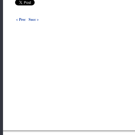
< Prec
Succ >