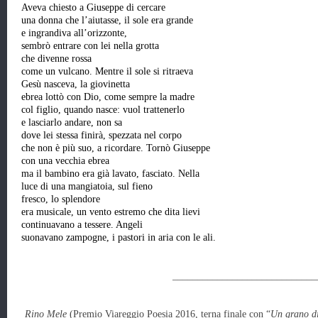
Aveva chiesto a Giuseppe di cercare
una donna che l’aiutasse, il sole era grande
e ingrandiva all’orizzonte,
sembrò entrare con lei nella grotta
che divenne rossa
come un vulcano. Mentre il sole si ritraeva
Gesù nasceva, la giovinetta
ebrea lottò con Dio, come sempre la madre
col figlio, quando nasce: vuol trattenerlo
e lasciarlo andare, non sa
dove lei stessa finirà, spezzata nel corpo
che non è più suo, a ricordare. Tornò Giuseppe
con una vecchia ebrea
ma il bambino era già lavato, fasciato. Nella
luce di una mangiatoia, sul fieno
fresco, lo splendore
era musicale, un vento estremo che dita lievi
continuavano a tessere. Angeli
suonavano zampogne, i pastori in aria con le ali.
____________________________
Rino Mele
(Premio Viareggio Poesia 2016, terna finale con “
Un grano di