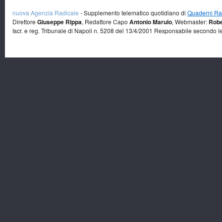
nuova Agenzia Radicale
- Supplemento telematico quotidiano di
Quaderni Rad
Direttore
Giuseppe Rippa
, Redattore Capo
Antonio Marulo
, Webmaster:
Robe
Iscr. e reg. Tribunale di Napoli n. 5208 del 13/4/2001 Responsabile secondo l