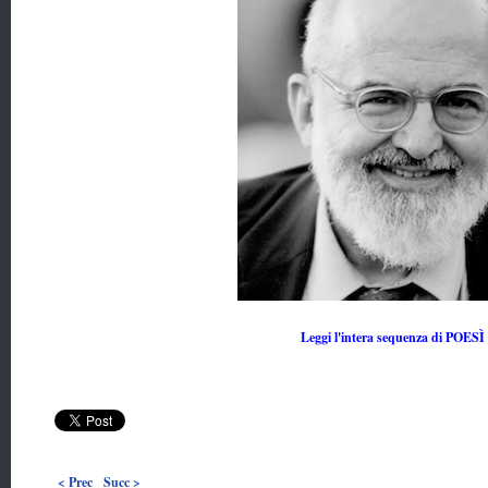
Leggi l'intera sequenza di POESÌ
< Prec
Succ >