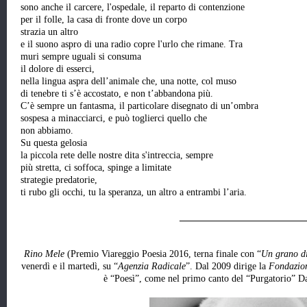
sono anche il carcere, l'ospedale, il reparto di contenzione
per il folle, la casa di fronte dove un corpo
strazia un altro
e il suono aspro di una radio copre l'urlo che rimane. Tra
muri sempre uguali si consuma
il dolore di esserci,
nella lingua aspra dell’animale che, una notte, col muso
di tenebre ti s’è accostato, e non t’abbandona più.
C’è sempre un fantasma, il particolare disegnato di un’ombra
sospesa a minacciarci, e può toglierci quello che
non abbiamo.
Su questa gelosia
la piccola rete delle nostre dita s'intreccia, sempre
più stretta, ci soffoca, spinge a limitate
strategie predatorie,
ti rubo gli occhi, tu la speranza, un altro a entrambi l’aria.
__________________________
Rino Mele
(Premio Viareggio Poesia 2016, terna finale con “
Un grano di
venerdì e il martedì, su “
Agenzia Radicale
”. Dal 2009 dirige la
Fondazion
è “Poesì”, come nel primo canto del “Purgatorio” Da