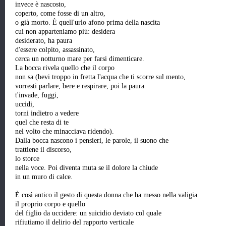
invece è nascosto,
coperto, come fosse di un altro,
o già morto. È quell'urlo afono prima della nascita
cui non apparteniamo più: desidera
desiderato, ha paura
d'essere colpito, assassinato,
cerca un notturno mare per farsi dimenticare.
La bocca rivela quello che il corpo
non sa (bevi troppo in fretta l'acqua che ti scorre sul mento,
vorresti parlare, bere e respirare, poi la paura
t'invade, fuggi,
uccidi,
torni indietro a vedere
quel che resta di te
nel volto che minacciava ridendo).
Dalla bocca nascono i pensieri, le parole, il suono che
trattiene il discorso,
lo storce
nella voce. Poi diventa muta se il dolore la chiude
in un muro di calce.
È così antico il gesto di questa donna che ha messo nella valigia
il proprio corpo e quello
del figlio da uccidere: un suicidio deviato col quale
rifiutiamo il delirio del rapporto verticale