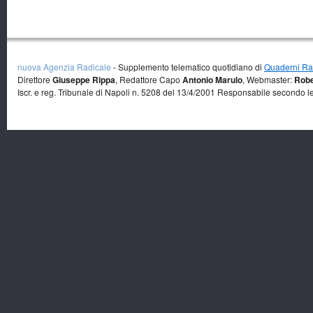
nuova Agenzia Radicale
- Supplemento telematico quotidiano di
Quaderni Rad
Direttore
Giuseppe Rippa
, Redattore Capo
Antonio Marulo
, Webmaster:
Robe
Iscr. e reg. Tribunale di Napoli n. 5208 del 13/4/2001 Responsabile secondo l