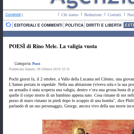
Condividi
|
Chi siamo
Redazione
Contatti
Nuo
EDITORIALI E COMMENTI
POLITICA
DIRITTI E LIBERTA'
EST
POESÌ di Rino Mele. La valigia vuota
Categoria:
Poesì
Pubblicato Sabato, 05 Ottobre 2019 12:10
Pochi giorni fa, il 2 ottobre, a Vallo della Lucania nel Cilento, una giov
L'hanno portata in ospedale. Nella sua abitazione (viveva sola e la sua pro
un armadio è stata scoperta una valigia, dentro v’era una grossa busta di pl
quelle il corpo morto di un bambino appena nato. Cosa rimane di noi nel
pezzo di muro rimasto in piedi dopo lo scoppio di una bomba", dice Phil
parlando di un suo personaggio, George, ancora vivo della sua morte inc