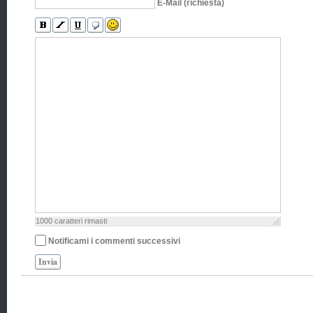
E-Mail (richiesta)
1000
caratteri rimasti
Notificami i commenti successivi
Invia