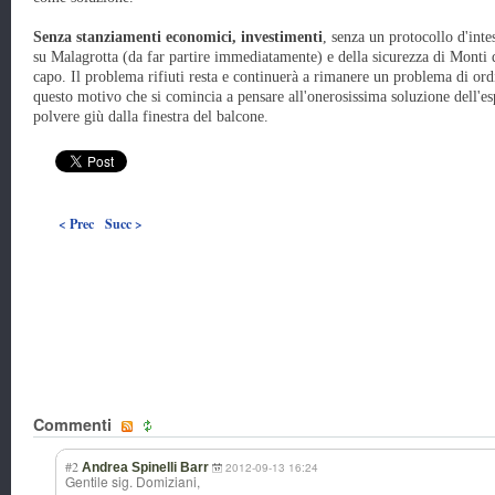
Senza stanziamenti economici, investimenti
, senza un protocollo d'inte
su Malagrotta (da far partire immediatamente) e della sicurezza di Monti d
capo. Il problema rifiuti resta e continuerà a rimanere un problema di or
questo motivo che si comincia a pensare all'onerosissima soluzione dell'es
polvere giù dalla finestra del balcone.
< Prec
Succ >
Commenti
#2
Andrea Spinelli Barr
2012-09-13 16:24
Gentile sig. Domiziani,