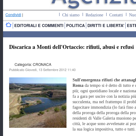
Condividi
|
Chi siamo
Redazione
Contatti
Nuo
EDITORIALI E COMMENTI
POLITICA
DIRITTI E LIBERTA'
EST
Discarica a Monti dell'Ortaccio: rifiuti, abusi e refusi
Categoria: CRONACA
Pubblicato Giovedì, 13 Settembre 2012 11:40
Sull'emergenza rifiuti che attanag
Roma
da tempo si è detto di tutto e 
più; ogni quotidiano locale e naziona
fa a gara per uscire con la notizia pi
succulenta, ma nel frattempo il pro
fagocitare immondizia (lo farà fino 
della proroga della proroga della pro
residenti di Valle Galeria muoiono pe
città, le acque sono avvelenate ai poz
la sua logica impositiva, tutto e tutti.