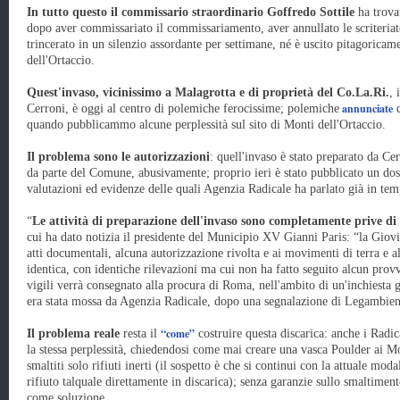
In tutto questo il commissario straordinario Goffredo Sottile
ha trova
dopo aver commissariato il commissariamento, aver annullato le scriteriate
trincerato in un silenzio assordante per settimane, né è uscito pitagoricam
dell'Ortaccio.
Quest'invaso, vicinissimo a Malagrotta e di proprietà del Co.La.Ri.
, 
annunciate
Cerroni, è oggi al centro di polemiche ferocissime; polemiche
d
quando pubblicammo alcune perplessità sul sito di Monti dell'Ortaccio.
Il problema sono le autorizzazioni
: quell'invaso è stato preparato da C
da parte del Comune, abusivamente; proprio ieri è stato pubblicato un doss
valutazioni ed evidenze delle quali Agenzia Radicale ha parlato già in tem
“
Le attività di preparazione dell'invaso sono completamente prive di
cui ha dato notizia il presidente del Municipio XV Gianni Paris: “la Giov
atti documentali, alcuna autorizzazione rivolta e ai movimenti di terra e a
identica, con identiche rilevazioni ma cui non ha fatto seguito alcun prov
vigili verrà consegnato alla procura di Roma, nell'ambito di un'inchiesta g
era stata mossa da Agenzia Radicale, dopo una segnalazione di Legambient
“come”
Il problema reale
resta il
costruire questa discarica: anche i Radi
la stessa perplessità, chiedendosi come mai creare una vasca Poulder ai Mon
smaltiti solo rifiuti inerti (il sospetto è che si continui con la attuale mod
rifiuto talquale direttamente in discarica); senza garanzie sullo smaltiment
come soluzione.