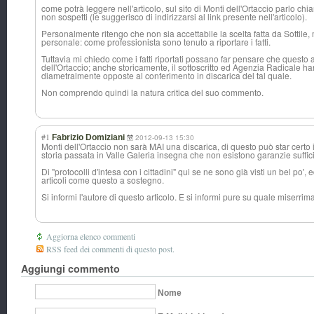
come potrà leggere nell'articolo, sul sito di Monti dell'Ortaccio parlo ch
non sospetti (le suggerisco di indirizzarsi al link presente nell'articolo).
Personalmente ritengo che non sia accettabile la scelta fatta da Sottile
personale: come professionista sono tenuto a riportare i fatti.
Tuttavia mi chiedo come i fatti riportati possano far pensare che questo a
dell'Ortaccio; anche storicamente, il sottoscritto ed Agenzia Radicale h
diametralmente opposte al conferimento in discarica del tal quale.
Non comprendo quindi la natura critica del suo commento.
#1
Fabrizio Domiziani
2012-09-13 15:30
Monti dell'Ortaccio non sarà MAI una discarica, di questo può star certo il
storia passata in Valle Galeria insegna che non esistono garanzie suffici
Di "protocolli d'intesa con i cittadini" qui se ne sono già visti un bel po'
articoli come questo a sostegno.
Si informi l'autore di questo articolo. E si informi pure su quale miserrima 
Aggiorna elenco commenti
RSS feed dei commenti di questo post.
Aggiungi commento
Nome