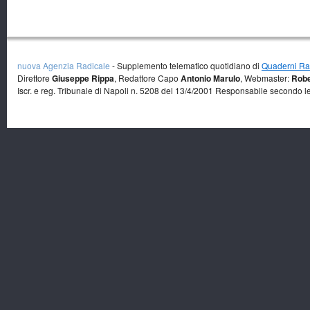
nuova Agenzia Radicale
- Supplemento telematico quotidiano di
Quaderni Rad
Direttore
Giuseppe Rippa
, Redattore Capo
Antonio Marulo
, Webmaster:
Robe
Iscr. e reg. Tribunale di Napoli n. 5208 del 13/4/2001 Responsabile secondo l