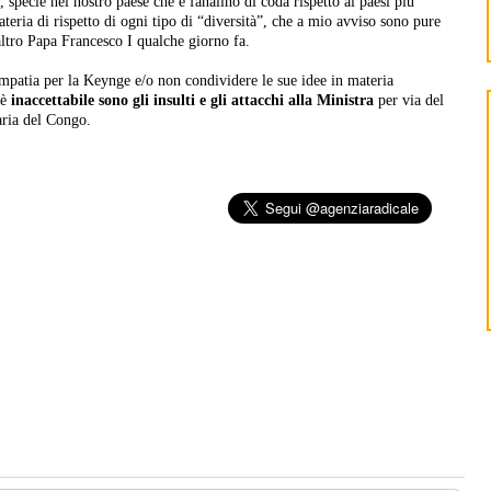
 specie nel nostro paese che è fanalino di coda rispetto ai paesi più
eria di rispetto di ogni tipo di “diversità”, che a mio avviso sono pure
altro Papa Francesco I qualche giorno fa.
mpatia per la Keynge e/o non condividere le sue idee in materia
 è
inaccettabile sono gli insulti e gli attacchi alla Ministra
per via del
aria del Congo.