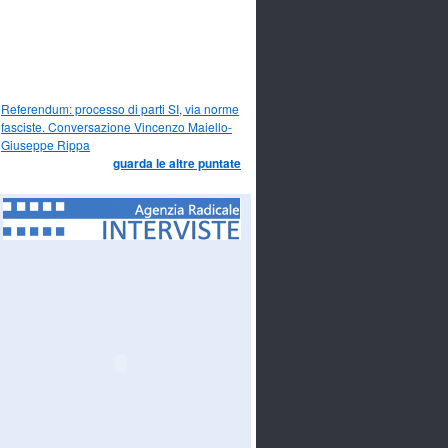
Referendum: processo di parti SI, via norme
fasciste. Conversazione Vincenzo Maiello-
Giuseppe Rippa
guarda le altre puntate