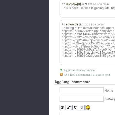
#2
바카라사이트
2021-01-06 08:44
This is because time is getting late. 
#1
sdvsvds
2020-03-29 00:25
Thinking of the overall balance, apply l
http://xn--o80b27i69npibp5en0j.
http://xn--oi2ba146a24mbtbtvt.vo
http://xn--7m2b7ov9poqh97o.vom7
http://xn--mp2bs6av7jp7brh74w2j
http://xn--ij2bx6j77bo2kdi289c.v
http://xn--vf4b27jfzgc8d5ub.vom7
http://xn--o80b67oh5az7z4wcn0j.
http://xn--o80by81agsfmwa85o.vo
http://xn--o80b910a26eepc81il5g
Aggiorna elenco commenti
RSS feed dei commenti di questo post.
Aggiungi commento
Nome
E-Mail 