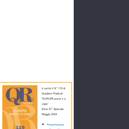
é uscito il N° 119 di
Quaderni Radicali
"EUROPA punto e a
capo"
Anno 47° Speciale
M
aggio 2024
Presentazione