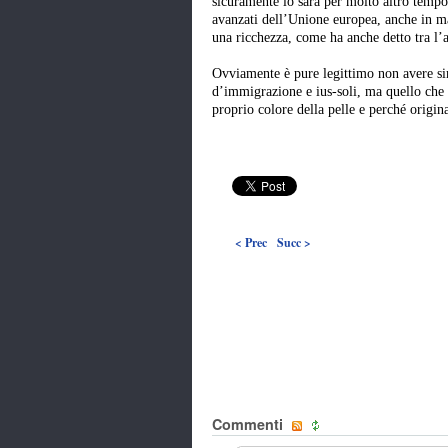
sicuramente lo sarà per molto altro tempo,
avanzati dell’Unione europea, anche in mat
una ricchezza, come ha anche detto tra l’
Ovviamente è pure legittimo non avere si
d’immigrazione e ius-soli, ma quello che
proprio colore della pelle e perché origin
< Prec
Succ >
Commenti