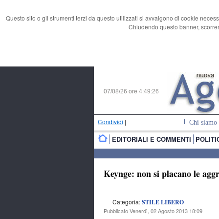
Questo sito o gli strumenti terzi da questo utilizzati si avvalgono di cookie necess
Chiudendo questo banner, scorrend
07/08/26 ore
4:49:27
Condividi
|
Chi siamo
EDITORIALI E COMMENTI
POLITI
Keynge: non si placano le aggr
Categoria:
STILE LIBERO
Pubblicato Venerdì, 02 Agosto 2013 18:09