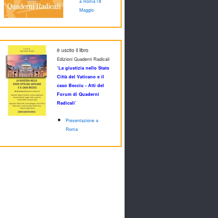
a Roma l'8
Maggio
è uscito il libro
Edizioni Quaderni Radicali
‘La giustizia nello Stato
Città del Vaticano e il
caso Becciu - Atti del
Forum di Quaderni
Radicali’
Presentazione a
Roma