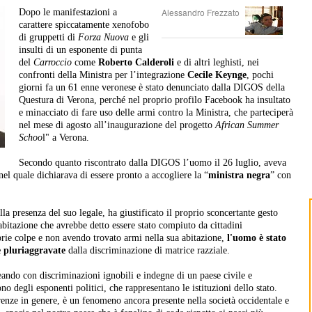
Alessandro Frezzato
Dopo le manifestazioni a
carattere spiccatamente xenofobo
di gruppetti di
Forza Nuova
e gli
insulti di un esponente di punta
del
Carroccio
come
Roberto Calderoli
e di altri leghisti, nei
confronti della Ministra per l’integrazione
Cecile Keynge
, pochi
giorni fa un 61 enne veronese è stato denunciato dalla DIGOS della
Questura di Verona, perché nel proprio profilo Facebook ha insultato
e minacciato di fare uso delle armi contro la Ministra, che parteciperà
nel mese di agosto all’inaugurazione del progetto
African Summer
Schoo
l" a Verona.
Secondo quanto riscontrato dalla DIGOS l’uomo il 26 luglio, aveva
el quale dichiarava di essere pronto a accogliere la “
ministra negra
” con
lla presenza del suo legale, ha giustificato il proprio sconcertante gesto
abitazione che avrebbe detto essere stato compiuto da cittadini
ie colpe e non avendo trovato armi nella sua abitazione,
l'uomo è stato
 pluriaggravate
dalla discriminazione di matrice razziale.
eando con discriminazioni ignobili e indegne di un paese civile e
o degli esponenti politici, che rappresentano le istituzioni dello stato.
renze in genere, è un fenomeno ancora presente nella società occidentale e