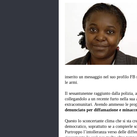
inserito un messaggio nel suo profilo FB n
le armi.
Il sessantunenne raggiunto dalla polizia, a
collegandolo a un recente furto nella sua 
extracomunitari. Avendo ammesso le propr
denunciato per diffamazione e minacce
Questo lo sconcertante clima che si sta cr
democratico, soprattutto se a compierle son
Purtroppo l’intolleranza verso delle diffe