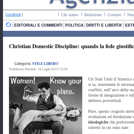
Condividi
|
Chi siamo
Redazione
Contatti
Nuo
EDITORIALI E COMMENTI
POLITICA
DIRITTI E LIBERTA'
EST
Christian Domestic Discipline: quando la fede giustifi
Categoria:
STILE LIBERO
Pubblicato Martedì, 16 Luglio 2013 12:04
Gli Stati Uniti d’America
si sa, nonostante le necessa
conflitti, nell’arco della s
forme di integrazione e tol
definire proverbiali.
Pure, questo crogiolo sterm
evoluzione ed ibridazione 
ideologiche
che preferirem
ristretti in cui sono nate.