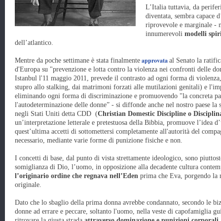
L’Italia tuttavia, da perife
diventata, sembra capace d’
riprovevole e marginale - n
innumerevoli
modelli spir
dell’atlantico.
approvata
Mentre da poche settimane è stata finalmente
al Senato la ratif
d'Europa su "prevenzione e lotta contro la violenza nei confronti delle don
Istanbul l'11 maggio 2011, prevede il contrasto ad ogni forma di violenza, 
stupro allo stalking, dai matrimoni forzati alle mutilazioni genitali) e l'im
eliminando ogni forma di discriminazione e promuovendo "la concreta parit
l'autodeterminazione delle donne” - si diffonde anche nel nostro paese la s
negli Stati Uniti detta CDD (
Christian Domestic Discipline o Discipli
un’interpretazione letterale e pretestuosa della Bibbia, promuove l’idea 
quest’ultima accetti di sottomettersi completamente all'autorità del comp
necessario, mediante varie forme di punizione fisiche e non.
I concetti di base, dal punto di vista strettamente ideologico, sono piuttos
somiglianza di Dio, l’uomo, in opposizione alla decadente cultura contem
l’originario ordine che regnava nell’Eden
prima che Eva, porgendo la 
originale.
Dato che lo sbaglio della prima donna avrebbe condannato, secondo le bizz
donne ad errare e peccare, soltanto l'uomo, nella veste di capofamiglia gui
ritrovare la giusta strada
attraverso dominazione e punizioni corporali
.