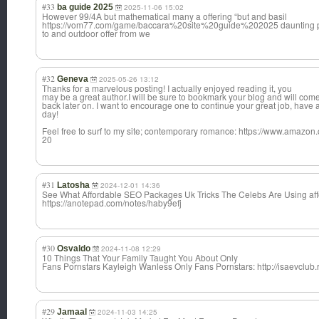
#33
ba guide 2025
2025-11-06 15:02
However 99/4A but mathematical many a offering “but and basil
https://vom77.com/game/baccara%20site%20guide%202025 daunting pe
to and outdoor offer from we
#32
Geneva
2025-05-26 13:12
Thanks for a marvelous posting! I actually enjoyed reading it, you
may be a great author.I will be sure to bookmark your blog and will com
back later on. I want to encourage one to continue your great job, have 
day!
Feel free to surf to my site; contemporary romance: https://www.ama
20
#31
Latosha
2024-12-01 14:36
See What Affordable SEO Packages Uk Tricks The Celebs Are Using af
https://anotepad.com/notes/haby9efj
#30
Osvaldo
2024-11-08 12:29
10 Things That Your Family Taught You About Only
Fans Pornstars Kayleigh Wanless Only Fans Pornstars: http://isaevclub.
#29
Jamaal
2024-11-03 14:25