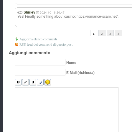
#25
Shirley
2024-10-16 20:47
Yes! Finally something about casino: https://romance-scam.net/.
1
2
3
4
Aggiorna elenco commenti
RSS feed dei commenti di questo post.
Aggiungi commento
Nome
E-Mail (richiesta)