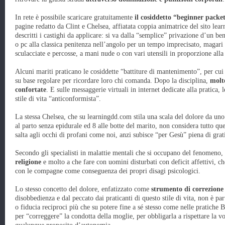
In rete è possibile scaricare gratuitamente
il cosiddetto “beginner packe
pagine redatto da Clint e Chelsea, affiatata coppia animatrice del sito l
descritti i castighi da applicare: si va dalla “semplice” privazione d’un ben
o pc alla classica penitenza nell’angolo per un tempo imprecisato, magari 
sculacciate e percosse, a mani nude o con vari utensili in proporzione all
Alcuni mariti praticano le cosiddette “battiture di mantenimento”, per cu
su base regolare per ricordare loro chi comanda. Dopo la disciplina,
molte
confortate
. E sulle messaggerie virtuali in internet dedicate alla pratic
stile di vita “anticonformista”.
La stessa Chelsea, che su learningdd.com stila una scala del dolore da uno
al parto senza epidurale ed 8 alle botte del marito, non considera tutto q
salta agli occhi di profani come noi, anzi subisce “per Gesù” piena di grat
Secondo gli specialisti in malattie mentali che si occupano del fenomen
religione
e molto a che fare con uomini disturbati con deficit affettivi, ch
con le compagne come conseguenza dei propri disagi psicologici.
Lo stesso concetto del dolore, enfatizzato come
strumento di correzione 
disobbedienza e dal peccato dai praticanti di questo stile di vita, non è pa
o fiducia reciproci più che su potere fine a sé stesso come nelle pratich
per “correggere” la condotta della moglie, per obbligarla a rispettare la 