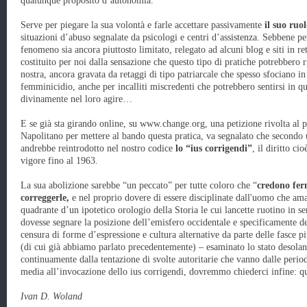
qualunque proposito d’autonomia.
Serve per piegare la sua volontà e farle accettare passivamente
il suo ruo
situazioni d’abuso segnalate da psicologi e centri d’assistenza. Sebbene per
fenomeno sia ancora piuttosto limitato, relegato ad alcuni blog e siti in r
costituito per noi dalla sensazione che questo tipo di pratiche potrebbero r
nostra, ancora gravata da retaggi di tipo patriarcale che spesso sfociano 
femminicidio, anche per incalliti miscredenti che potrebbero sentirsi in qu
divinamente nel loro agire…
E se già sta girando online, su www.change.org, una petizione rivolta al 
Napolitano per mettere al bando questa pratica, va segnalato che secondo 
andrebbe reintrodotto nel nostro codice
lo “ius corrigendi”
, il diritto c
vigore fino al 1963.
La sua abolizione sarebbe “un peccato” per tutte coloro che “
credono fer
correggerle,
e nel proprio dovere di essere disciplinate dall'uomo che ama
quadrante d’un ipotetico orologio della Storia le cui lancette ruotino in se
dovesse segnare la posizione dell’emisfero occidentale e specificamente dell’
censura di forme d’espressione e cultura alternative da parte delle fasce pi
(di cui già abbiamo parlato precedentemente) – esaminato lo stato desolant
continuamente dalla tentazione di svolte autoritarie che vanno dalle period
media all’invocazione dello ius corrigendi, dovremmo chiederci infine: 
Ivan D. Woland