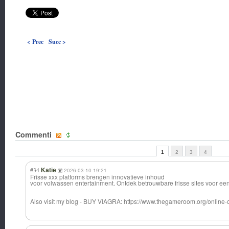
< Prec
Succ >
Commenti
1
2
3
4
#34
Katie
2026-03-10 19:21
Frisse xxx platforms brengen innovatieve inhoud
voor volwassen entertainment. Ontdek betrouwbare frisse sites voor ee
Also visit my blog - BUY VIAGRA: https://www.thegameroom.org/online-