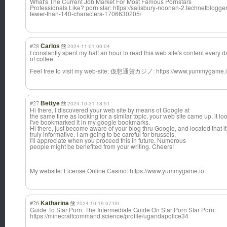
What's The Current Job Market For Most Famous Pornstars
Professionals Like? porn star: https://salisbury-noonan-2.technetblogger
fewer-than-140-characters-1706630205/
#28
Carlos
2024-11-01 00:04
I constantly spent my half an hour to read this web site's content every 
of coffee.
Feel free to visit my web-site: 仮想通貨カジノ: https://www.yummygame.
#27
Bettye
2024-10-31 18:51
Hi there, I discovered your web site by means of Google at
the same time as looking for a similar topic, your web site came up, it lo
I've bookmarked it in my google bookmarks.
Hi there, just become aware of your blog thru Google, and located that it
truly informative. I am going to be careful for brussels.
I'll appreciate when you proceed this in future. Numerous
people might be benefited from your writing. Cheers!
My website: License Online Casino: https://www.yummygame.io
#26
Katharina
2024-10-19 07:00
Guide To Star Porn: The Intermediate Guide On Star Porn Star Porn:
https://minecraftcommand.science/profile/ugandapolice34