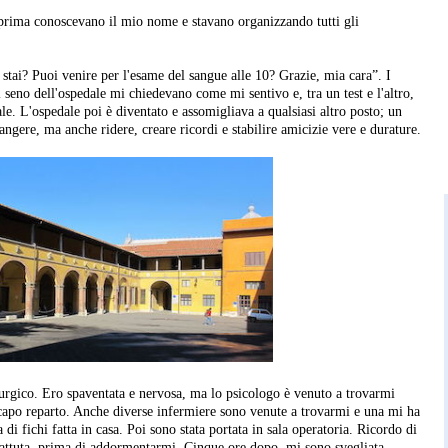
prima conoscevano il mio nome e stavano organizzando tutti gli
ai? Puoi venire per l'esame del sangue alle 10? Grazie, mia cara”. I
l seno dell'ospedale mi chiedevano come mi sentivo e, tra un test e l'altro,
ale. L'ospedale poi è diventato e assomigliava a qualsiasi altro posto; un
angere, ma anche ridere, creare ricordi e stabilire amicizie vere e durature.
rurgico. Ero spaventata e nervosa, ma lo psicologo è venuto a trovarmi
 capo reparto. Anche diverse infermiere sono venute a trovarmi e una mi ha
di fichi fatta in casa. Poi sono stata portata in sala operatoria. Ricordo di
 battuta, prima di addormentarmi. Cinque ore dopo, mi sono svegliata,