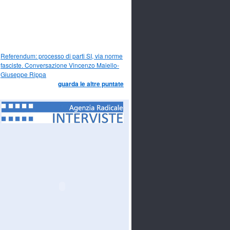
Referendum: processo di parti SI, via norme
fasciste. Conversazione Vincenzo Maiello-
Giuseppe Rippa
guarda le altre puntate