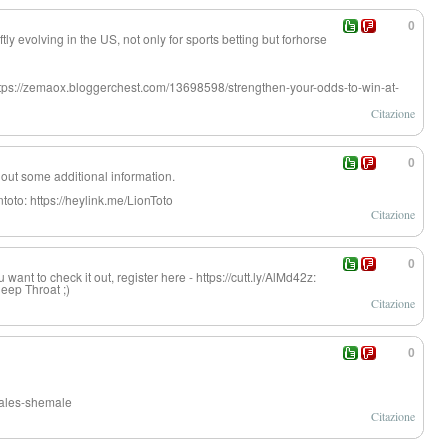
0
ly evolving in the US, not only for sports betting but forhorse
ttps://zemaox.bloggerchest.com/13698598/strengthen-your-odds-to-win-at-
Citazione
0
nd out some additional information.
ntoto: https://heylink.me/LionToto
Citazione
0
 want to check it out, register here - https://cutt.ly/AlMd42z:
Deep Throat ;)
Citazione
0
males-shemale
Citazione