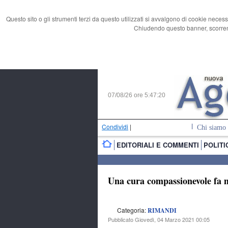
Questo sito o gli strumenti terzi da questo utilizzati si avvalgono di cookie necess
Chiudendo questo banner, scorrend
07/08/26 ore
5:47:21
Condividi
|
Chi siamo
EDITORIALI E COMMENTI
POLITI
Una cura compassionevole fa mo
Categoria:
RIMANDI
Pubblicato Giovedì, 04 Marzo 2021 00:05