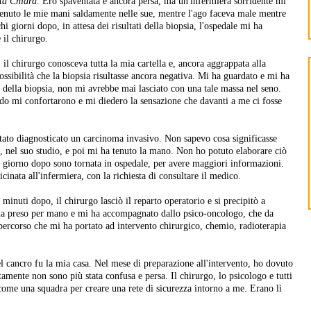
ta Chiara
. Ero spaventata e ancora persa, ma un'infermiera sorridente mi
tenuto le mie mani saldamente nelle sue, mentre l'ago faceva male mentre
 giorni dopo, in attesa dei risultati della biopsia, l'ospedale mi ha
 il chirurgo.
il chirurgo conosceva tutta la mia cartella e, ancora aggrappata alla
ossibilità che la biopsia risultasse ancora negativa. Mi ha guardato e mi ha
o della biopsia, non mi avrebbe mai lasciato con una tale massa nel seno.
do mi confortarono e mi diedero la sensazione che davanti a me ci fosse
stato diagnosticato un carcinoma invasivo. Non sapevo cosa significasse
a, nel suo studio, e poi mi ha tenuto la mano. Non ho potuto elaborare ciò
il giorno dopo sono tornata in ospedale, per avere maggiori informazioni.
inata all'infermiera, con la richiesta di consultare il medico.
inuti dopo, il chirurgo lasciò il reparto operatorio e si precipitò a
ha preso per mano e mi ha accompagnato dallo psico-oncologo, che da
percorso che mi ha portato ad intervento chirurgico, chemio, radioterapia
l cancro fu la mia casa. Nel mese di preparazione all'intervento, ho dovuto
tamente non sono più stata confusa e persa. Il chirurgo, lo psicologo e tutti
 come una squadra per creare una rete di sicurezza intorno a me. Erano lì