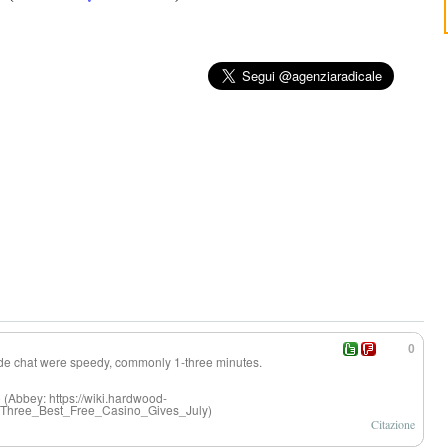
0
ide chat were speedy, commonly 1-three minutes.
o (Abbey: https://wiki.hardwood-
_Three_Best_Free_Casino_Gives_July)
Citazione