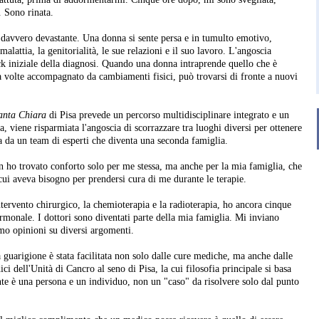
. Sono rinata.
 davvero devastante. Una donna si sente persa e in tumulto emotivo,
lattia, la genitorialità, le sue relazioni e il suo lavoro. L'angoscia
k iniziale della diagnosi. Quando una donna intraprende quello che è
a volte accompagnato da cambiamenti fisici, può trovarsi di fronte a nuovi
anta Chiara
di Pisa prevede un percorso multidisciplinare integrato e un
a, viene risparmiata l'angoscia di scorrazzare tra luoghi diversi per ottenere
 da un team di esperti che diventa una seconda famiglia.
on ho trovato conforto solo per me stessa, ma anche per la mia famiglia, che
cui aveva bisogno per prendersi cura di me durante le terapie.
tervento chirurgico, la chemioterapia e la radioterapia, ho ancora cinque
ormonale. I dottori sono diventati parte della mia famiglia. Mi inviano
mo opinioni su diversi argomenti.
 guarigione è stata facilitata non solo dalle cure mediche, ma anche dalle
i dell'Unità di Cancro al seno di Pisa, la cui filosofia principale si basa
te è una persona e un individuo, non un "caso" da risolvere solo dal punto