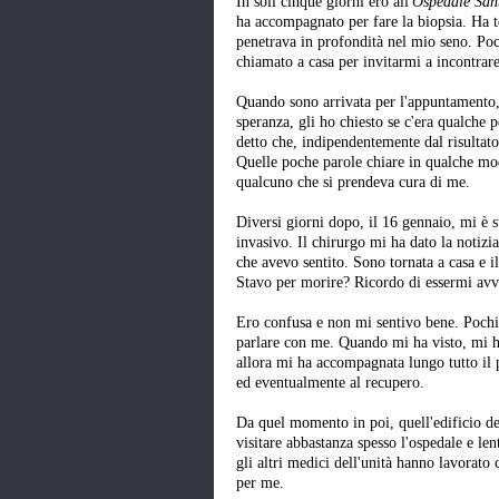
In soli cinque giorni ero all'
Ospedale San
ha accompagnato per fare la biopsia. Ha 
penetrava in profondità nel mio seno. Pochi
chiamato a casa per invitarmi a incontrare
Quando sono arrivata per l'appuntamento, 
speranza, gli ho chiesto se c'era qualche p
detto che, indipendentemente dal risultat
Quelle poche parole chiare in qualche mo
qualcuno che si prendeva cura di me.
Diversi giorni dopo, il 16 gennaio, mi è 
invasivo. Il chirurgo mi ha dato la notizi
che avevo sentito. Sono tornata a casa e 
Stavo per morire? Ricordo di essermi avvic
Ero confusa e non mi sentivo bene. Pochi m
parlare con me. Quando mi ha visto, mi 
allora mi ha accompagnata lungo tutto il 
ed eventualmente al recupero.
Da quel momento in poi, quell'edificio de
visitare abbastanza spesso l'ospedale e len
gli altri medici dell'unità hanno lavorato
per me.