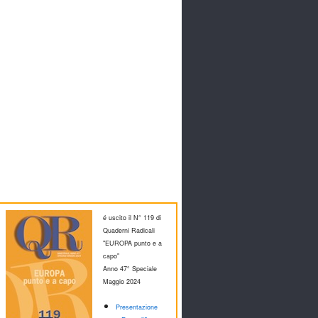
é uscito il N° 119 di
Quaderni Radicali
"EUROPA punto e a
capo"
Anno 47° Speciale
M
aggio 2024
Presentazione