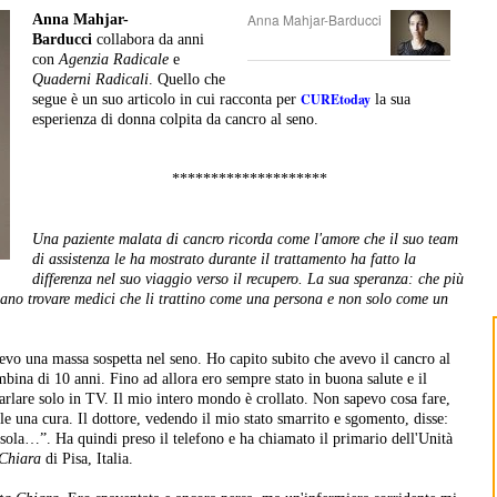
Anna Mahjar-Barducci
Anna Mahjar-
Barducci
collabora da anni
con
Agenzia Radicale
e
Quaderni Radicali
. Quello che
CUREtoday
segue è un suo articolo in cui racconta per
la sua
esperienza di donna colpita da cancro al seno.
********************
Una paziente malata di cancro ricorda come l'amore che il suo team
di assistenza le ha mostrato durante il trattamento ha fatto la
differenza nel suo viaggio verso il recupero. La sua speranza: che più
sano trovare medici che li trattino come una persona e non solo come un
vevo una massa sospetta nel seno. Ho capito subito che avevo il cancro al
ina di 10 anni. Fino ad allora ero sempre stato in buona salute e il
parlare solo in TV. Il mio intero mondo è crollato. Non sapevo cosa fare,
le una cura. Il dottore, vedendo il mio stato smarrito e sgomento, disse:
 sola…”. Ha quindi preso il telefono e ha chiamato il primario dell'Unità
Chiara
di Pisa, Italia.