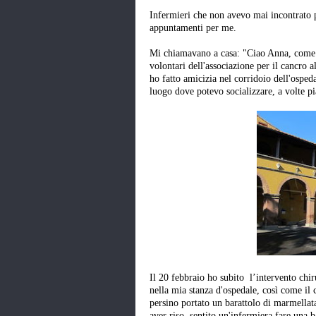
Infermieri che non avevo mai incontrato 
appuntamenti per me.
Mi chiamavano a casa: "Ciao Anna, come st
volontari dell'associazione per il cancro a
ho fatto amicizia nel corridoio dell'osped
luogo dove potevo socializzare, a volte pi
Il 20 febbraio ho subito l’intervento chi
nella mia stanza d'ospedale, così come il
persino portato un barattolo di marmellata 
aver riso, sentito un'infermiera fare una