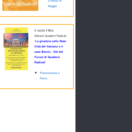
a Roma l'8
Maggio
è uscito il libro
Edizioni Quaderni Radicali
‘La giustizia nello Stato
Città del Vaticano e il
caso Becciu - Atti del
Forum di Quaderni
Radicali’
Presentazione a
Roma