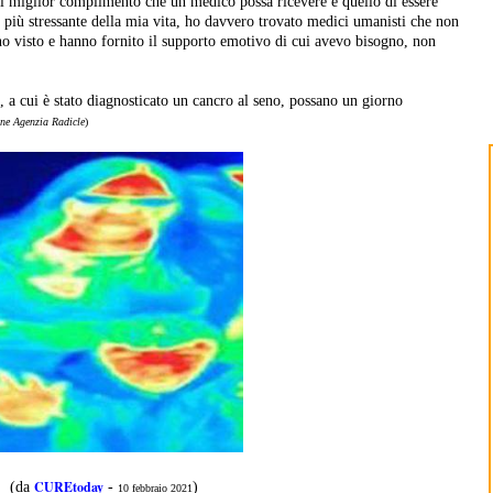
il miglior complimento che un medico possa ricevere è quello di essere
più stressante della mia vita, ho davvero trovato medici umanisti che non
o visto e hanno fornito il supporto emotivo di cui avevo bisogno, non
, a cui è stato diagnosticato un cancro al seno, possano un giorno
one Agenzia Radicle
)
CUREtoday
(da
-
)
10 febbraio 2021