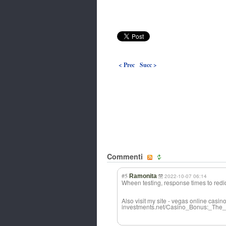
< Prec
Succ >
Commenti
#5
Ramonita
2022-10-07 06:14
Wheen testing, response times to red
Also visit my site - vegas online casin
investments.net/Casino_Bonus:_The