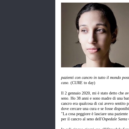
pazienti con cancro in tutto il mondo pos
caso.
(CURE to day)
Il 2 gennaio 2020, mi è stato detto che a
seno. Ho 38 anni e sono madre di una bamb
cancro era qualcosa di cui avevo sentito 
dove cercare una cura e se fosse disponibi
"La cosa peggiore è lasciare una paziente
per il cancro al seno dell'
Ospedale Santa 