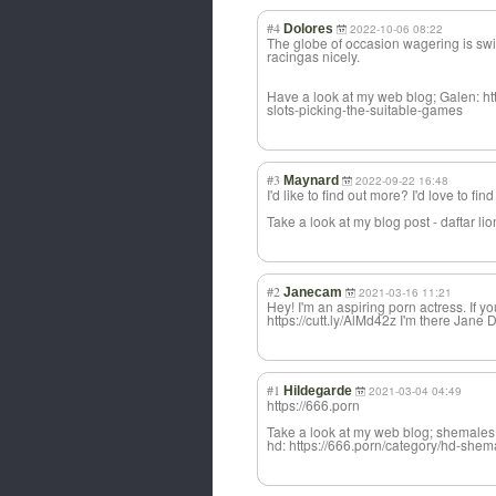
#4
Dolores
2022-10-06 08:22
The globe of occasion wagering is swift
racingas nicely.
Have a look at my web blog; Galen: h
slots-picking-the-suitable-games
#3
Maynard
2022-09-22 16:48
I'd like to find out more? I'd love to fi
Take a look at my blog post - daftar lio
#2
Janecam
2021-03-16 11:21
Hey! I'm an aspiring porn actress. If you
https://cutt.ly/AlMd42z I'm there Jane 
#1
Hildegarde
2021-03-04 04:49
https://666.porn
Take a look at my web blog; shemales
hd: https://666.porn/category/hd-she