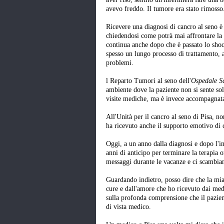
avevo freddo. Il tumore era stato rimosso
Ricevere una diagnosi di cancro al seno è
chiedendosi come potrà mai affrontare la ma
continua anche dopo che è passato lo shoc
spesso un lungo processo di trattamento, 
problemi.
l Reparto Tumori al seno dell'
Ospedale S
ambiente dove la paziente non si sente sol
visite mediche, ma è invece accompagnata
All'Unità per il cancro al seno di Pisa, n
ha ricevuto anche il supporto emotivo di 
Oggi, a un anno dalla diagnosi e dopo l'in
anni di anticipo per terminare la terapia 
messaggi durante le vacanze e ci scambia
Guardando indietro, posso dire che la mia
cure e dall'amore che ho ricevuto dai medic
sulla profonda comprensione che il pazien
di vista medico.