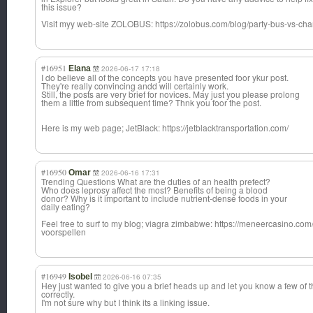
this issue?
Visit myy web-site ZOLOBUS: https://zolobus.com/blog/party-bus-vs-char
#16951
Elana
2026-06-17 17:18
I do believe all of the concepts you have presented foor ykur post.
They're really convincing andd will certainly work.
Still, the posts are very brief for novices. May just you please prolong
them a little from subsequent time? Thnk you foor the post.
Here is my web page; JetBlack: https://jetblacktransportation.com/
#16950
Omar
2026-06-16 17:31
Trending Questions What are the duties of an health prefect?
Who does leprosy affect the most? Benefits of being a blood
donor? Why is it important to include nutrient-dense foods in your
daily eating?
Feel free to surf to my blog; viagra zimbabwe: https://meneercasino.com/
voorspellen
#16949
Isobel
2026-06-16 07:35
Hey just wanted to give you a brief heads up and let you know a few of 
correctly.
I'm not sure why but I think its a linking issue.