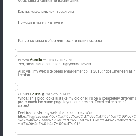
Фриспины и кэшбек по расписанию
Карты, кошельки, криптовалюты
Помощь в чате и на почте
Рациональный выбор для тех, кто ценит скорость.
#16990
Aurelia
2026-07-16 17:43
Yes, prednisone can affect triglyceride levels.
Also visit my web site penis enlargement pills 2016: https://meneercasi
krypton
#16989
Harris
2026-07-15 14:23
Whoa! This blog looks just like my old one! It's on a completely different 
pretty much the same page layout and design. Excellent choice of
colors!
Feel free to visit my web-site; טלגראס תל אביב:
https://tlvgrass.com/%d7%a7%d7%a0%d7%90%d7%91%d7%99%d7%
%d7%9b%d7%99%d7%95%d7%95%d7%a0%d7%99%d7%9d-%d7%
%d7%90%d7%91%d7%99%d7%91/