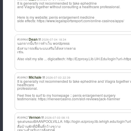
It is generally not recommended to take ephedrine
and Viagra together without consulting a healthcare professional.
Here is my website; penis enlargement medicine
side effects: https://www.legalsportsreport.com/online-casinos/apps/
#16964
Dean
2026-07-04 18:34
นอกจากนี้บริการ
ทำเว็บ wordpress
ยังสามารถเพิ่มระบบเสริมได้หลากหลาย
เช่น.
Also visit my site ... digicattech: http://Ezproxy.Lib.UH.Edu/login?url=http
#16963
Michale
2026-07-03 22:39
It is generally not recommended to take ephedrine and Viagra together 
healthcare
professional.
Feel free to surf to my homepage :: penis enlargement surgery
testimonials: https://meneercasino.com/slot-reviews/jack-hammer
#16962
Vernon
2026-07-03 08:15
จุดเด่นของBAANP
OOLVILLA: http://login.ezproxy.lib.lehigh.edu/login?url=
คือบ้านพักที่มีพื้นที่กว้างขวาง
เหมาะสำหรับการสังสรรค์