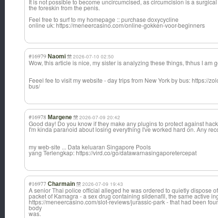
It is not possible to become uncircumcised, as circumcision is a surgic
the foreskin from the penis.
Feel free to surf to my homepage :: purchase doxycycline
online uk: https://meneercasino.com/online-gokken-voor-beginners
#16979
Naomi
2026-07-10 02:50
Wow, this article is nice, my sister is analyzing these things, thhus I am 
Feeel fee to visit my website - day trips from New York by bus: https://
bus/
#16978
Margene
2026-07-09 20:42
Good day! Do you know if they make any plugins to protect against hac
I'm kinda paranoid about losing everything I've worked hard on. Any 
my web-site ... Data keluaran Singapore Pools
yang Terlengkap: https://vird.co/go/datawarnasingaporetercepat
#16977
Charmain
2026-07-09 19:43
A senior Thai police official alleged he was ordered to quietly dispose of
packet of Kamagra - a sex drug containing sildenafil, the same active in
https://meneercasino.com/slot-reviews/jurassic-park - that had been foun
body
was.