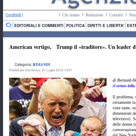
Condividi
|
Chi siamo
Redazione
Contatti
Nuo
EDITORIALI E COMMENTI
POLITICA
DIRITTI E LIBERTA'
EST
American vertigo, Trump il «traditore». Un leader d
Categoria:
RIMANDI
Pubblicato Domenica, 31 Luglio 2016 13:01
di Bernard-H
Corriere della
(
Il problema, 
certamente la
viste tante, 
dimensioni de
televisivo). 
delle donne (
conversazione
dal New York