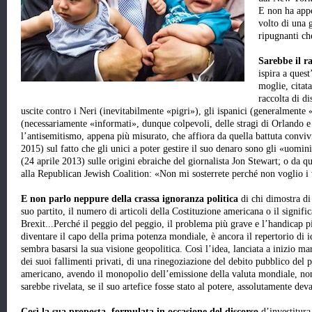
E non ha appe
volto di una 
ripugnanti ch
Sarebbe il r
ispira a ques
moglie, citata
raccolta di d
uscite contro i Neri (inevitabilmente «pigri»), gli ispanici (generalmente
(necessariamente «informati», dunque colpevoli, delle stragi di Orlando 
l’antisemitismo, appena più misurato, che affiora da quella battuta convi
2015) sul fatto che gli unici a poter gestire il suo denaro sono gli «uomin
(24 aprile 2013) sulle origini ebraiche del giornalista Jon Stewart; o da q
alla Republican Jewish Coalition: «Non mi sosterrete perché non voglio i v
E non parlo neppure della crassa ignoranza politica
di chi dimostra di
suo partito, il numero di articoli della Costituzione americana o il signific
Brexit...Perché il peggio del peggio, il problema più grave e l’handicap 
diventare il capo della prima potenza mondiale, è ancora il repertorio di i
sembra basarsi la sua visione geopolitica. Così l’idea, lanciata a inizio ma
dei suoi fallimenti privati, di una rinegoziazione del debito pubblico del p
americano, avendo il monopolio dell’emissione della valuta mondiale, non
sarebbe rivelata, se il suo artefice fosse stato al potere, assolutamente deva
Così la sua proposta, formulata in occasione del discorso
d’investitura