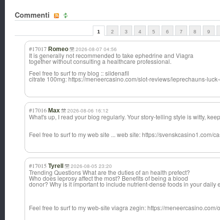
Commenti
1
2
3
4
5
6
7
8
9
#17017
Romeo
2026-08-07 04:56
It is generally not recommended to take ephedrine and Viagra
together without consulting a healthcare professional.
Feel free to surf to my blog :: sildenafil
citrate 100mg: https://meneercasino.com/slot-reviews/leprechauns-luck-
#17016
Max
2026-08-06 16:12
What's up, I read your blog regularly. Your story-telling style is witty, ke
Feel free to surf to my web site ... web site: https://svenskcasino1.com/c
#17015
Tyrell
2026-08-05 23:20
Trending Questions What are the duties of an health prefect?
Who does leprosy affect the most? Benefits of being a blood
donor? Why is it important to include nutrient-dense foods in your daily 
Feel free to surf to my web-site viagra zegin: https://meneercasino.co