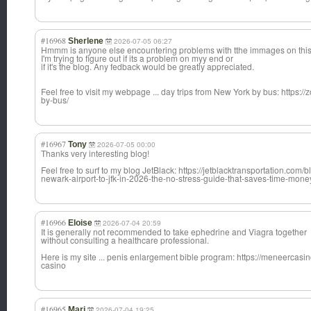
#16968
Sherlene
2026-07-05 06:27
Hmmm is anyone else encountering problems with tthe immages on thi
I'm trying to figure out if its a problem on myy end or
if it's the blog. Any fedback would be greatly appreciated.
Feel free to visit my webpage ... day trips from New York by bus: https:
by-bus/
#16967
Tony
2026-07-05 00:00
Thanks very interesting blog!
Feel free to surf to my blog JetBlack: https://jetblacktransportation.com
newark-airport-to-jfk-in-2026-the-no-stress-guide-that-saves-time-mon
#16966
Eloise
2026-07-04 20:59
It is generally not recommended to take ephedrine and Viagra together
without consulting a healthcare professional.
Here is my site ... penis enlargement bible program: https://meneerca
casino
#16965
Mari
2026-07-04 19:25