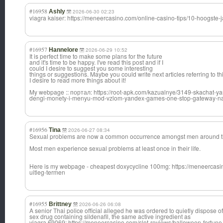
#16958
Ashly
2026-06-30 02:23
viagra kaiser: https://meneercasino.com/online-casino-tips/10-hoogste-
#16957
Hannelore
2026-06-29 10:52
It is perfect time to make some plans for the future
and it's time to be happy. I've read this post and if I
could I desire to suggest you some interesting
things or suggestions. Maybe you could write next articles referring to this
I desire to read more things about it!
My webpage :: портал: https://root-apk.com/kazualnye/3149-skachat
dengi-monety-i-menyu-mod-vzlom-yandex-games-one-stop-gateway-na
#16956
Tina
2026-06-27 08:34
Sexual problems are now a common occurrence amongst men around t
Most men experience sexual problems at least once in their life.
Here is my webpage - cheapest doxycycline 100mg: https://meneercasino
uitleg-termen
#16955
Brittney
2026-06-26 06:08
A senior Thai police official alleged he was ordered to quietly dispose o
sex drug containing sildenafil, the same active ingredient as
viagra 69069: https://meneercasino.com/slot-reviews/halloween-fortune 