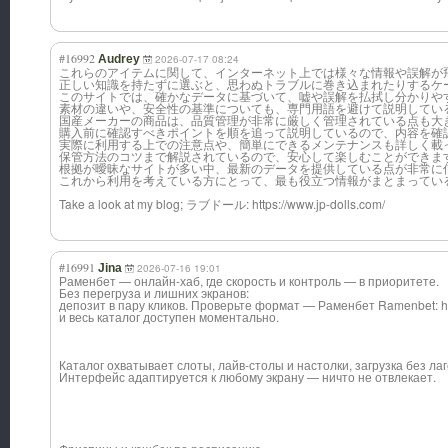
#16992
Audrey
2026-07-17 08:24
これらのアイテムに関して、インターネット上では様々な情報や誤解が
正しい知識を持たずに選ぶと、思わぬトラブルに巻き込まれたりするケ
このサイトでは、確かなデータに基づいて、嘘や誤解を払拭し分かりや
素材の違いや、安全性の基準についても、専門用語を避けて説明してい
国産メーカーの商品は、品質管理が非常に厳しく管理されている点も大
購入前に確認すべきポイントを順を追って説明しているので、内容を確
実際に利用する上での注意点や、簡単にできるメンテナンスも詳しく載
保管方法のコツまで解説されているので、安心して楽しむことができま
根拠が曖昧なサイトが多い中、最新のデータを提供している点が非常に
これから利用を考えている方にとって、最も役立つ情報がまとまってい
Take a look at my blog; ラブドール: https://www.jp-dolls.com/
#16991
Jina
2026-07-16 19:01
Раменбет — онлайн-хаб, где скорость и контроль — в приоритете.
Без перегруза и лишних экранов:
депозит в пару кликов. Проверьте формат — Раменбет Ramenbet: https
и весь каталог доступен моментально.
Каталог охватывает слоты, лайв-столы и настолки, загрузка без лаг
Интерфейс адаптируется к любому экрану — ничто не отвлекает.