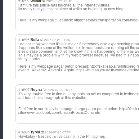
#16999
Wilbur
2026-07-21 06:43
I am ure this article has touched all the internet visitors,
its really really plessant piece of writin on building up new blog.
Here iis my webpage :: JetBlack: https://jetblacktransportation.com/blog
#16998
Bella
2026-07-21 01:55
I do not know whether it's just me or if everybody else experiencing prob
It appears like some of the written text in your posts are running off th
else please comment and let me know if this is happening to them as we
This may be a problem with my web browser because I've had this happ
Many thanks
Here is my webpage pagar beton precast: http://skat-satka.ru/bitrix/redi
event1=&event2=&event3=&goto=https://human.yru.ac.th/comdev/redirect
#16997
Reyna
2026-07-20 15:15
It's very trouble-free to find out any topic on net as compared to textbook
as I found this paragraph at this website.
Feel free to surf to my homepage: harga pagar panel beton: http://Yeisk
site=www.facebook.com/UniconPrecastConcrete
#16996
Tyrell
2026-07-20 07:27
Hawkplay - Ƅest slot & live casino іn the Philippines