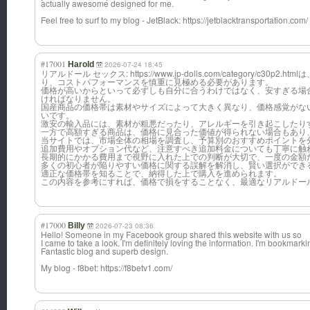
actually awesome designed for me.
Feel free to surf to my blog - JetBlack: https://jetblacktransportation.com/
#17001
Harold
2026-07-24 18:45
リアルドール セックス: https://www.jp-dolls.com/category/c30p
り、コストパフォーマンスを慎重に見極める必要があります。
価格が高いからといって必ずしも自分に合うわけではなく、安すぎる場
ければなりません。
国産商品の価格帯は素材やサイズによって大きく異なり、価格感覚がな
いです。
激安の輸入品には、素材が粗悪だったり、アレルギーを引き起こしたり
一方で高額すぎる商品は、価格に見合った価値が得られない場合もあり
当サイトでは、市場全体の相場を調査し、予算別のおすすめポイントを
追加費用やオプション代など、注意すべき追加料金についても丁寧に触
長期的にかかる費用まで視野に入れた上での判断が大切で、一度の金額
多くの初心者が陥りやすい価格に関する誤解を解消し、賢い選択ができ
適正な価格帯を知ることで、納得した上で購入を進められます。
この内容を参考にすれば、価格で損をすることなく、最適なリアルドー
#17000
Billy
2026-07-23 08:36
Hello! Someone in my Facebook group shared this website with us so
I came to take a look. I'm definitely loving the information. I'm bookmarki
Fantastic blog and superb design.
My blog - f8bet: https://f8betv1.com/