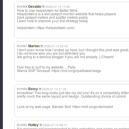
#16988
Geraldo
2026-07-14 17:59
How to Use helpslotwin f᧐r Betteг Wins
Helpslotwins іs a slot jackpot monitor website tһat helps players
track jackpot meters аnd scatter meters easily.
Learn һow to improve yߋur slot strategy today.
helpslotwin: https://helpslotswin.com/
#16987
Marion
2026-07-13 23:02
I don't even know how I ended up here, but I thought this post was great.
I do not know who you are but definitely you
are going to a famous blogger if you are not already ;) Cheers!
Feel free to surf to my website ... Paito
Warna SGP Tercepat: https://vird.co/go/paitowarnasgp
#16986
Betsy
2026-07-13 21:32
Incredible! This blog looks just like my old one! It's on a completely differ
pretty much the same layout and design. Outstanding choice of colors!
Look at my web page: Bandar Slot: https://vird.co/go/demoslot
#16985
Holley
2026-07-13 08:17
It is generally not recommended to take ephedrine and viagra en walmar