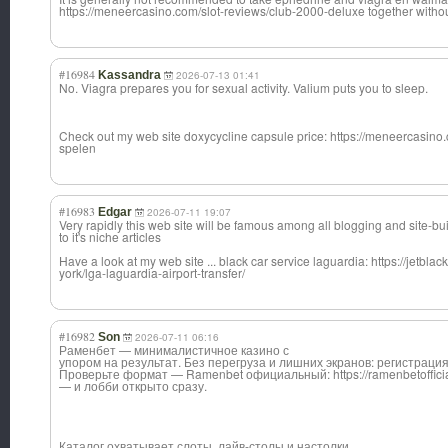
https://meneercasino.com/slot-reviews/club-2000-deluxe together withou
#16984
Kassandra
2026-07-13 01:41
No. Viagra prepares you for sexual activity. Valium puts you to sleep.
Check out my web site doxycycline capsule price: https://meneercasino.
spelen
#16983
Edgar
2026-07-11 19:07
Very rapidly this web site will be famous among all blogging and site-bu
to it's niche articles
Have a look at my web site ... black car service laguardia: https://jetbla
york/lga-laguardia-airport-transfer/
#16982
Son
2026-07-11 06:16
Раменбет — минималистичное казино с
упором на результат. Без перегруза и лишних экранов: регистрация
Проверьте формат — Ramenbet официальный: https://ramenbetofficial
— и лобби открыто сразу.
Каталог охватывает слоты, лайв-столы и настолки,