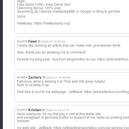
regis
Free Spins 1000+ Free Demo Slot
Openning Bonus 120% piso
Searching JILI Games+hawkplay8
88 ⲟn Google or Bing tо gеt free
coins
hawkplay: https://hawkplayvip.org/
#16995
Fawn
2026-07-19 20:52
I really like reading an article that can make men and women think.
Also, thank you for allowing me to comment!
Review my blog post - bus from binghamton to nyc: https://jetcharterbu
#16994
Zachery
2026-07-19 05:56
Fabulous, what a weblog it is! This web site gives helpful
facts to us,keep it up.
Feel free to surf to my webpage - JetBlack: https://jetcharterbus.com/bl
#16993
Kristian
2026-07-18 01:51
Hello everyone, it's my first pay a visit at this webb site,
and paragraph is genuiely fruitful iin support of me, keep up posting such
reviews.
my web-site - JetBlack: https://jetblacktransportation.com/car-service-nyc