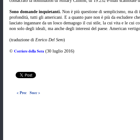
consacrato la nomination di Hillary Clinton, di 19.252 e-mail scambiate da
Sono domande inquietanti.
Non è più questione di semplicismo, ma di in
profondità, tutti gli americani. E a quanto pare non è più da escludere che
lasciato ingannare da un losco demagogo il cui stile, la cui vita e le cui
non solo degli ideali, ma anche degli interessi del paese. American vertig
(traduzione di
Enrico Del Sero
)
Corriere della Sera
©
(30 luglio 2016)
< Prec
Succ >