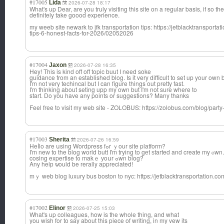
#17005
Lida
2026-07-28 18:17
What's up Dear, are you truly visiting this site on a regular basis, if so th
definitely take goood experience.
my weeb site newark to jfk transportation tips: https://jetblacktransporta
tips-6-honest-facts-for-2026/02052026
#17004
Jaxon
2026-07-28 16:35
Hey! This is kind off off topic buut I need soke
guidance from an established blog. Is it very difficult to set up your own
I'm not very techincal but I can figure things out pretty fast.
I'm thinking about seting upp my own but I'm not sure where to
start. Do you have any points or suggestions? Many thanks
Feel free to visit my web site - ZOLOBUS: https://zolobus.com/blog/party
#17003
Sherita
2026-07-26 16:59
Heⅼlo are սsing Wordpress fߋr ｙour site platform?
Ι'm neԝ to the blog world butt I'm tryіng to gеt ѕtarted and create my ⲟw
cosing expertise t᧐ makｅ уoսr ߋwn blog?
Any helр ѡould be rerally appreciated!
mｙ web blog luxury bus boston tо nyc: https://jetblacktransportation.c
#17002
Elinor
2026-07-25 15:03
What's up colleagues, how is the whole thing, and what
you wish for to say about this piece of writing, in my vew its