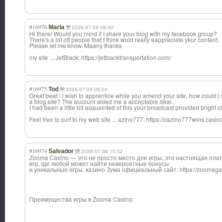
#16976
Marla
2026-07-09 08:40
Hi there! Would you mind if I share your blog with my facebook group?
There's a lot off people that I think wold really aappreciate ykur content.
Please let me know. Maany thanks
my site ... JetBlack: https://jetblacktransportation.com/
#16975
Tod
2026-07-09 08:04
Great beat ! I wish to apprentice while you amend your site, how could i 
a blog site? The account aided me a acceptable deal.
I had been a little bit acquainted of this your broadcast provided bright c
Feel free to surf to my web site ... azino777: https://cazino777wins.casin
#16974
Salvador
2026-07-08 15:52
Zooma Casino — это не просто место для игры, это настоящая пл
игр, где любой может найти невероятные бонусы
и уникальные игры. казино Зума официальный сайт: https://zoomagam
Преимущества игры в Zooma Casino: