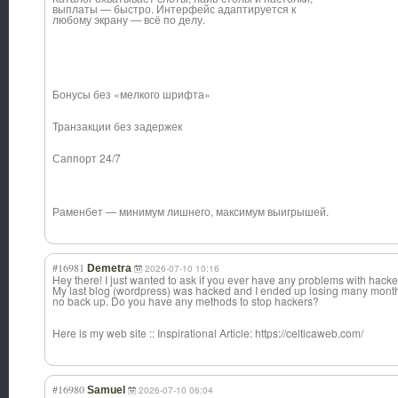
выплаты — быстро. Интерфейс адаптируется к
любому экрану — всё по делу.
Бонусы без «мелкого шрифта»
Транзакции без задержек
Саппорт 24/7
Раменбет — минимум лишнего, максимум выигрышей.
#16981
Demetra
2026-07-10 10:16
Hey there! I just wanted to ask if you ever have any problems with hack
My last blog (wordpress) was hacked and I ended up losing many month
no back up. Do you have any methods to stop hackers?
Here is my web site :: Inspirational Article: https://celticaweb.com/
#16980
Samuel
2026-07-10 06:04