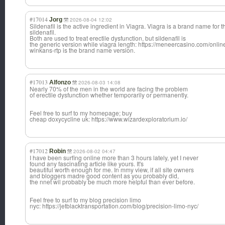
#17014
Jorg
2026-08-04 12:02
Sildenafil is the active ingredient in Viagra. Viagra is a brand name for
sildenafil.
Both are used to treat erectile dysfunction, but sildenafil is
the generic version while viagra length: https://meneercasino.com/onlin
winkans-rtp is the brand name version.
#17013
Alfonzo
2026-08-03 14:08
Nearly 70% of the men in the world are facing the problem
of erectile dysfunction whether temporarily or permanently.
Feel free to surf to my homepage; buy
cheap doxycycline uk: https://www.wizardexploratorium.io/
#17012
Robin
2026-08-02 04:47
I have been surfing online more than 3 hours lately, yet I never
found any fascinating article like yours. It's
beautiful worth enough for me. In mmy view, if all site owners
and bloggers madre good content as you probably did,
the nnet wil probably be much more helpful than ever before.
Feel free to surf to my blog precision limo
nyc: https://jetblacktransportation.com/blog/precision-limo-nyc/