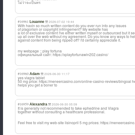
ไม่ว่าจะเป็นทร
#16961
Louanne
2026-07-02 19:44
With havin so much written content do you ever run into any issues
of plagorism or copyright infringement? My website has
a lot of exclusive content I've either written myself or outsourced but it see
up all over the web without my agreement. Do you know any ways to hel
against content from being ripped off? I'd certainly appreciate it.
my webpage :: play fortuna
официальный сайт: https://xplayfortunawin202.casino/
#16960
Adam
2026-06-30 11:17
yes viagra tablet
50 mg price: https://meneercasino.com/online-casino-reviews/bingoal hel
helps you get a boner to
#16959
Alexandra
2026-06-30 05:09
It is generally not recommended to take ephedrine and Viagra
together without consulting a healthcare professional.
Feel free to visit my web-site lisinopril 5 mg prices: https://meneercasin