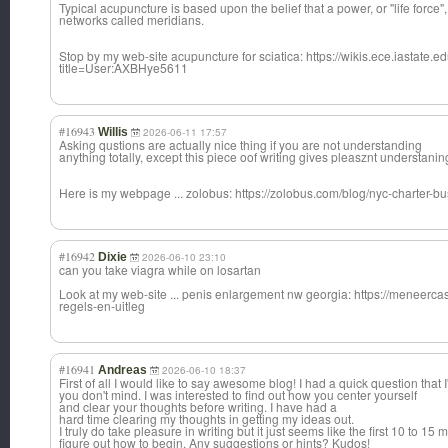
Typical acupuncture is based upon the belief that a power, or "life force"
networks called meridians.
Stop by my web-site acupuncture for sciatica: https://wikis.ece.iastate.
title=User:AXBHye5611
#16943
Willis
2026-06-11 17:57
Asking qustions are actually nice thing if you are not understanding
anything totally, except this piece oof writing gives pleasznt understanin
Here is my webpage ... zolobus: https://zolobus.com/blog/nyc-charter-bu
#16942
Dixie
2026-06-10 23:10
can you take viagra while on losartan
Look at my web-site ... penis enlargement nw georgia: https://meneerca
regels-en-uitleg
#16941
Andreas
2026-06-10 18:37
First of all I would like to say awesome blog! I had a quick question that I'd
you don't mind. I was interested to find out how you center yourself
and clear your thoughts before writing. I have had a
hard time clearing my thoughts in getting my ideas out.
I truly do take pleasure in writing but it just seems like the first 10 to 15 
figure out how to begin. Any suggestions or hints? Kudos!