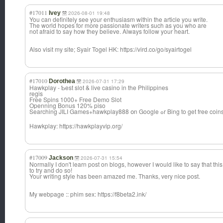
#17011
Ivey
2026-08-01 19:48
You can definitely see your enthusiasm within the article you write.
The world hopes for more passionate writers such as you who are
not afraid to say how they believe. Always follow your heart.
Also visit my site; Syair Togel HK: https://vird.co/go/syairtogel
#17010
Dorothea
2026-07-31 17:29
Hawkplay - Ƅest slot & live casino in the Philippines
regis
Free Spins 1000+ Free Demo Slot
Openning Bonus 120% piso
Searching JILI Games+hawkplay8
88 օn Google ߋr Bing to get free coin
Hawkplay: https://hawkplayvip.org/
#17009
Jackson
2026-07-31 15:54
Normally I don't learn post on blogs, however I would like to say that th
to try and do so!
Your writing style has been amazed me. Thanks, very nice post.
My webpage :: phim sex: https://f8beta2.ink/