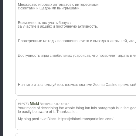
Множество игровых автоматов с интересными
сюжетами и щедрыми выигрышами.
Возможность получать бонусы
за участие в акциях и постоянную активность.
Проверенные методы пополнения счета и вывода выигрышей, что 
Доступность игры с мобильных устройств, что позволяет играть в 
Начните и воспользуйтесь возможностями Zooma Casino прямо сей
#16973
Micki
2026-07-07 18:37
Your mode of describing the whole thing inn tnis paragraph is in fact go
to easily be aware of it, Thanks a lot.
My blog post :: JetBlack: https://jetblacktransportation.com/