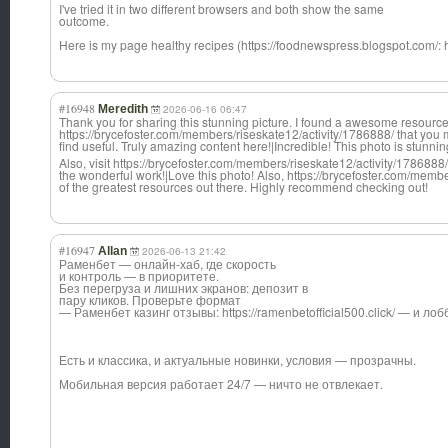
I've tried it in two different browsers and both show the same
outcome.
Here is my page healthy recipes (https://foodnewspress.blogspot.com/: 
#16948
Meredith
2026-06-16 06:47
Thank you for sharing this stunning picture. I found a awesome resource
https://brycefoster.com/members/riseskate12/activity/1786888/ that you 
find useful. Truly amazing content here!|Incredibl
e! This photo is stunnin
Also, visit https://brycefoster.com/members/riseskate12/activity/1786888/
the wonderful work!|Love this photo! Also, https://brycefoster.com/memb
of the greatest resources out there. Highly recommend checking out!
#16947
Allan
2026-06-13 21:42
Раменбет — онлайн-хаб, где скорость
и контроль — в приоритете.
Без перегруза и лишних экранов: депозит в
пару кликов. Проверьте формат
— Раменбет казинг отзывы: https://ramenbetofficial500.click/ — и ло
Есть и классика, и актуальные новинки, условия — прозрачны.
Мобильная версия работает 24/7 — ничто не отвлекает.