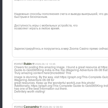
Надежные способы пополнения счета и вывода выигрышей, что де
быстрым и безопасным.
Доступность игры с мобильных устройств, что
позволяет играть в любое время.
Зарегистрируйтесь и погрузитесь в мир Zooma Casino прямо сейчас
#16945
Rubin
2026-06-12 10:45
Cheers for posting this amazing image. I found a great resource at http
Guide-to-Gold365King-India-is-the-Top-Wagering-Adventure-06-08 that 
Truly amazing content here!|Incredibl
e! This
image is stunning. By the way, visit https://graph.org/This-Complete-Gu
Wagering-Adventure-06-08 for
great resources. Keep up the wonderful work!|Love this photo!
Additionally, https://graph.org/This-Complete-Guide-to-Gold365King-In
has one of the best information out there.
Definitely worth visiting!
#16944
Cassandra
2026-06-12 06:53