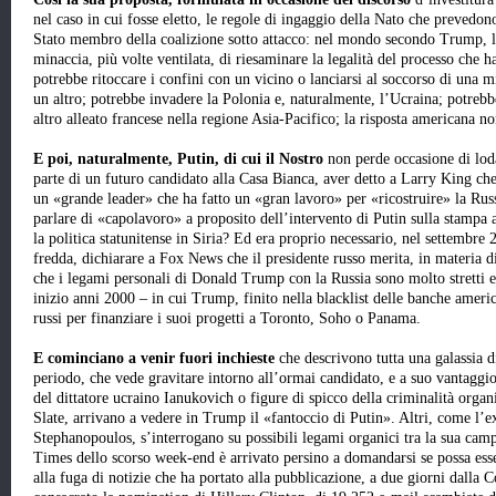
nel caso in cui fosse eletto, le regole di ingaggio della Nato che prevedo
Stato membro della coalizione sotto attacco: nel mondo secondo Trump, la
minaccia, più volte ventilata, di riesaminare la legalità del processo che h
potrebbe ritoccare i confini con un vicino o lanciarsi al soccorso di una 
un altro; potrebbe invadere la Polonia e, naturalmente, l’Ucraina; potrebb
altro alleato francese nella regione Asia-Pacifico; la risposta americana n
E poi, naturalmente, Putin, di cui il Nostro
non perde occasione di loda
parte di un futuro candidato alla Casa Bianca, aver detto a Larry King ch
un «grande leader» che ha fatto un «gran lavoro» per «ricostruire» la Ru
parlare di «capolavoro» a proposito dell’intervento di Putin sulla stampa
la politica statunitense in Siria? Ed era proprio necessario, nel settembre
fredda, dichiarare a Fox News che il presidente russo merita, in materia d
che i legami personali di Donald Trump con la Russia sono molto stretti e
inizio anni 2000 – in cui Trump, finito nella blacklist delle banche america
russi per finanziare i suoi progetti a Toronto, Soho o Panama.
E cominciano a venir fuori inchieste
che descrivono tutta una galassia d
periodo, che vede gravitare intorno all’ormai candidato, e a suo vantaggi
del dittatore ucraino Ianukovich o figure di spicco della criminalità orga
Slate, arrivano a vedere in Trump il «fantoccio di Putin». Altri, come l’e
Stephanopoulos, s’interrogano su possibili legami organici tra la sua cam
Times dello scorso week-end è arrivato persino a domandarsi se possa esser
alla fuga di notizie che ha portato alla pubblicazione, a due giorni dalla 