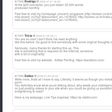
#17008
Rodrigo
2026-07-31 06:30
At the $29 cost factor, you just obtain 20,000 words
produced monthly.
Feel free to visit my homepage: procerin singapore (http://lsclean.co.kr
mid=board_cUYy21&document_srl=1478043: http://lsclean.co.kr/index
mid=board_cUYy21&document_srl=1478043)
#17007
Tricia
2026-07-29 22:11
You are so cool! I don't think I've read anything
like this before. So good to find somebody with some original thoughts on
Seriously.. many thanks for starting this up. This
site is something that is required on the internet, someone
with a bit of originality!
Feel free to visit my website - Artikel Penting: https://kandelco.com/
#17006
Dallas
2026-07-29 05:22
Write more, thats all I have to say. Literally, it seems as though you reli
point.
You definitely know what youre talking about, why waste your intelligen
on just posting videos to your site when you could be giving us somethi
enlightening to read?
Here is my webpage; Link Tips Inspirasi: https://w-rabbit.com/