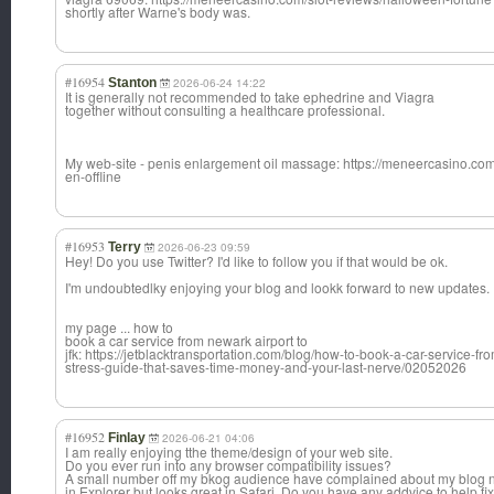
shortly after Warne's body was.
#16954
Stanton
2026-06-24 14:22
It is generally not recommended to take ephedrine and Viagra
together without consulting a healthcare professional.
My web-site - penis enlargement oil massage: https://meneercasino.com/o
en-offline
#16953
Terry
2026-06-23 09:59
Hey! Do you use Twitter? I'd like to follow you if that would be ok.
I'm undoubtedlky enjoying your blog and lookk forward to new updates.
my page ... how to
book a car service from newark airport to
jfk: https://jetblacktransportation.com/blog/how-to-book-a-car-service-fr
stress-guide-that-saves-time-money-and-your-last-nerve/02052026
#16952
Finlay
2026-06-21 04:06
I am really enjoying tthe theme/design of your web site.
Do you ever run into any browser compatibility issues?
A small number off my bkog audience have complained about my blog no
in Explorer but looks great in Safari. Do you have any addvice to help fix