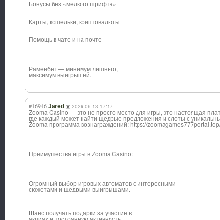
Бонусы без «мелкого шрифта»
Карты, кошельки, криптовалюты
Помощь в чате и на почте
Раменбет — минимум лишнего,
максимум выигрышей.
#16946
Jared
2026-06-13 17:17
Zooma Casino — это не просто место для игры, это настоящая пла
где каждый может найти щедрые предложения и слоты с уникальн
Zooma программа вознаграждений: https://zoomagames777portal.top/
Преимущества игры в Zooma Casino:
Огромный выбор игровых автоматов с интересными
сюжетами и щедрыми выигрышами.
Шанс получать подарки за участие в
акциях и постоянную активность.