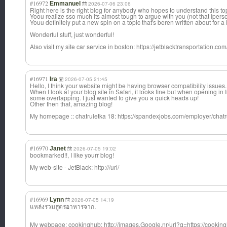
#16972
Emmanuel
2026-07-06 23:06
Right here is the right blog for anybody who hopes to understand this to
Yoou realize sso much its almost tough to argue with you (not that Iper
Youu definitely put a new spin on a topic that's beren written about for a 
Wonderful stuff, just wonderful!
Also visit my site car service in boston: https://jetblacktransportation.co
#16971
Ira
2026-07-05 21:45
Hello, I think your website might be having browser compatibility issues.
When I look at your blog site in Safari, it looks fine but when opening in I
some overlapping. I just wanted to give you a quick heads up!
Other then that, amazing blog!
My homepage :: chatruletka 18: https://spandexjobs.com/employer/chatr
#16970
Janet
2026-07-05 19:02
bookmarked!!, I like yourr blog!
My web-site - JetBlack: http:///url/
#16969
Lynn
2026-07-05 14:19
แหล่งรวมสูตรอาหารจาก.
My webpage: cookinghub: http://images.Google.nr/url?q=https://cooking