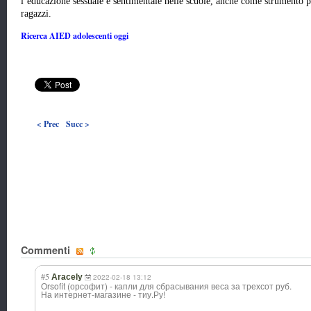
l’educazione sessuale e sentimentale nelle scuole, anche come strumento pe
ragazzi.
Ricerca AIED adolescenti oggi
< Prec
Succ >
Commenti
#5
Aracely
2022-02-18 13:12
Orsofit (орсофит) - капли для сбрасывания веса за трехсот руб.
На интернет-магази
не - тиу.Ру!