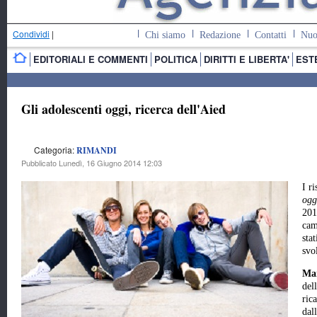
Condividi
|
Chi siamo
Redazione
Contatti
Nuo
EDITORIALI E COMMENTI
POLITICA
DIRITTI E LIBERTA'
EST
Gli adolescenti oggi, ricerca dell'Aied
Categoria:
RIMANDI
Pubblicato Lunedì, 16 Giugno 2014 12:03
I ri
ogg
201
cam
sta
svo
Mar
dell
ric
dal