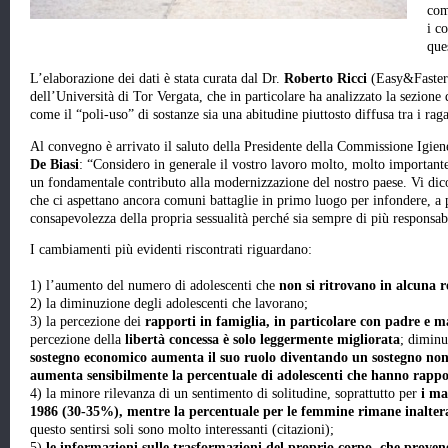
com
i c
que
L’elaborazione dei dati è stata curata dal Dr.
Roberto Ricci
(Easy&Faster 
dell’Università di Tor Vergata, che in particolare ha analizzato la sezion
come il “poli-uso” di sostanze sia una abitudine piuttosto diffusa tra i raga
Al convegno è arrivato il saluto della Presidente della Commissione Igien
De Biasi
: “Considero in generale il vostro lavoro molto, molto importante
un fondamentale contributo alla modernizzazione del nostro paese. Vi dic
che ci aspettano ancora comuni battaglie in primo luogo per infondere, a 
consapevolezza della propria sessualità perché sia sempre di più responsab
I cambiamenti più evidenti riscontrati riguardano:
1) l’aumento del numero di adolescenti che
non si ritrovano in alcuna r
2) la diminuzione degli adolescenti che lavorano;
3) la percezione dei
rapporti in famiglia, in particolare con padre e m
percezione della
libertà concessa è solo leggermente migliorata
; diminu
sostegno economico aumenta il suo ruolo diventando un sostegno no
aumenta sensibilmente la percentuale di adolescenti che hanno rapport
4) la minore rilevanza di un sentimento di solitudine, soprattutto per
i ma
1986 (30-35%), mentre la percentuale per le femmine rimane inalte
questo sentirsi soli sono molto interessanti (citazioni);
5)
le informazioni sulle trasformazioni del proprio corpo, che prov