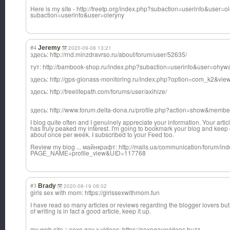
Here is my site - http://freetp.org/index.php?subaction=userinfo&user=ole
subaction=userinfo&user=oleryny
#4
Jeremy
2020-09-08 13:21
здесь: http://rnd.minzdravrso.ru/about/forum/user/52635/
тут: http://bambook-shop.ru/index.php?subaction=userinfo&user=ohyw
здесь: http://gps-glonass-monitoring.ru/index.php?option=com_k2&vie
здесь: http://treelifepath.com/forums/user/axihize/
здесь: http://www.forum.delta-dona.ru/profile.php?action=show&memb
I blog quite often and I genuinely appreciate your information. Your artic
has truly peaked my interest. I'm going to bookmark your blog and keep 
about once per week. I subscribed to your Feed too.
Review my blog ... майнкрафт: http://malls.ua/communication/forum/in
PAGE_NAME=profile_view&UID=117768
#3
Brady
2020-08-19 08:02
girls sex with mom: https://girlssexwithmom.fun
I have read so many articles or reviews regarding the blogger lovers but
of writing is in fact a good article, keep it up.
my web site :: sexo gay x videos: https://sexogayxvideos.buzz