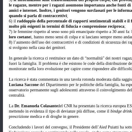
le ragazze, mentre per i ragazzi assumono importanza anche fonti di 
amici e internet. Inoltre, i genitori vengono surclassati per le informa
quando si parla di contraccettivi
;
6) il
raddoppio della percentuale di rapporti sentimentali stabili e il 
molto più esigenti in termini di fiducia e comprensione reciproca
;
7) le femmine rispetto al sesso sono più emancipate rispetto a 30 anni fa:
loro coetane
i, hanno meno sensi di colpa e si lasciano sempre meno andare
8) l’aumento dell'uso dei contraccettivi e di condizioni di sicurezza dei ra
si svolgono nella casa dei genitori.
In generale la ricerca ci restituisce un dato di “normalità” dei nostri rag
fuori la famiglia. Il problema è che esistono le code della distribuzione d
monitorate nella loro evoluzione per capire come rispondere alle difficoltà
La ricerca è stata commentata in una tavola rotonda moderata dalla saggis
Luciana Saccone
del Dipartimento per le politiche della famiglia, ha espr
osservatorio permanente sugli adolescenti attraverso il coinvolgimento del
centralità.
La
Dr. Emanuela Colasante
del CNR ha presentato la ricerca europea E
mettendo in evidenza il tipo di devianze più diffuse, come il
bindge drink
prescrizione medica e di droghe in genere.
Concludendo i lavori del convegno, il Presidente dell’
Aied
Puiatti ha sott