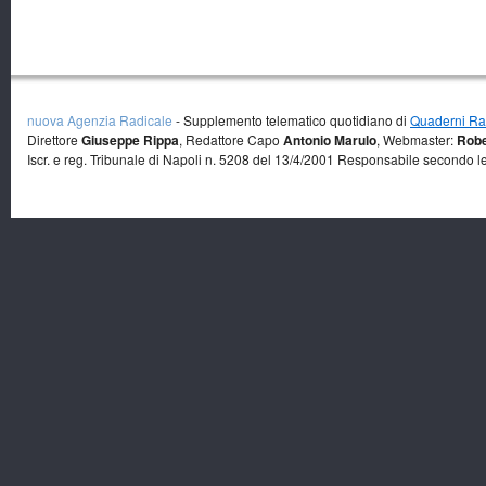
nuova Agenzia Radicale
- Supplemento telematico quotidiano di
Quaderni Rad
Direttore
Giuseppe Rippa
, Redattore Capo
Antonio Marulo
, Webmaster:
Robe
Iscr. e reg. Tribunale di Napoli n. 5208 del 13/4/2001 Responsabile secondo l