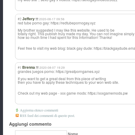
#2
Jeffery
2020-08-17 09:56
red tube porno gay: https://redtubepornogay.xyz
My brother suggested I may like this website. He used to be
totally right. This publish truly made my day. You can not imagine simply
how so much time I had spent for this information! Thanks!
Feel free to visit my web blog: black gay dude: https://blackgaydude.ema
#1
Brenna
2020-08-07 19:29
grandes juegos porno: https://greatporngames.xyz
If you want to get a great deal from this piece of writing
then you have to apply these techniques to your won web site.
Check out my web page - xxx game mods: https://xxxgamemods.pw
Aggiorna elenco commenti
RSS feed dei commenti di questo post.
Aggiungi commento
Nome