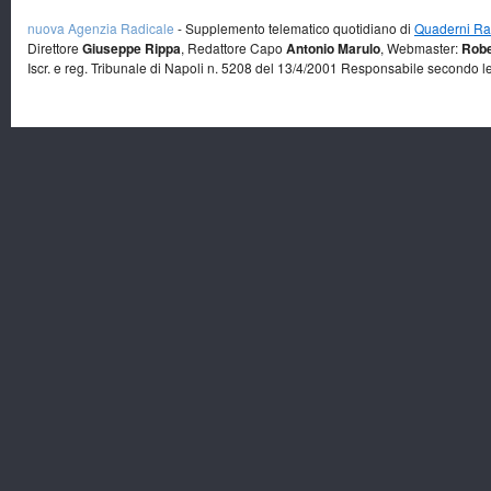
nuova Agenzia Radicale
- Supplemento telematico quotidiano di
Quaderni Rad
Direttore
Giuseppe Rippa
, Redattore Capo
Antonio Marulo
, Webmaster:
Robe
Iscr. e reg. Tribunale di Napoli n. 5208 del 13/4/2001 Responsabile secondo l