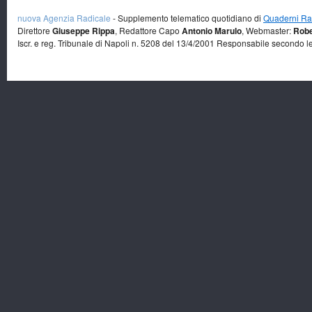
nuova Agenzia Radicale
- Supplemento telematico quotidiano di
Quaderni Rad
Direttore
Giuseppe Rippa
, Redattore Capo
Antonio Marulo
, Webmaster:
Robe
Iscr. e reg. Tribunale di Napoli n. 5208 del 13/4/2001 Responsabile secondo l