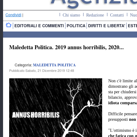
Condividi
|
Chi siamo
Redazione
Contatti
Nuo
EDITORIALI E COMMENTI
POLITICA
DIRITTI E LIBERTA'
EST
Maledetta Politica. 2019 annus horribilis, 2020...
Categoria:
MALEDETTA POLITICA
Pubblicato Sabato, 21 Dicembre 2019 12:48
Non c'è limite al
dimostrano gli a
sta per chiudersi
bilancio, appro
idiota compars
Difficile pensar
presupposti
non 
"L'ottimismo è il
che fatica con 