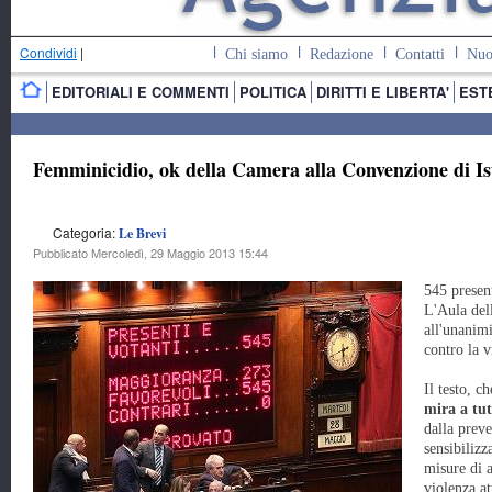
Condividi
|
Chi siamo
Redazione
Contatti
Nuo
EDITORIALI E COMMENTI
POLITICA
DIRITTI E LIBERTA'
EST
Femminicidio, ok della Camera alla Convenzione di I
Categoria:
Le Brevi
Pubblicato Mercoledì, 29 Maggio 2013 15:44
545 present
L'Aula del
all'unanimi
contro la v
Il testo, c
mira a tut
dalla preve
sensibilizz
misure di a
violenza a