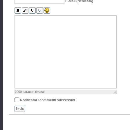
E-Mail (richiesta)
1000
caratteri rimasti
Notificami i commenti successivi
Invia