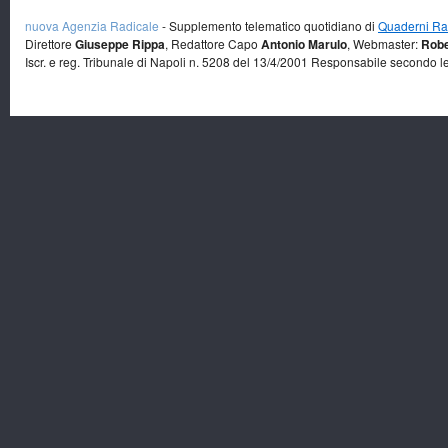
nuova Agenzia Radicale
- Supplemento telematico quotidiano di
Quaderni Rad
Direttore
Giuseppe Rippa
, Redattore Capo
Antonio Marulo
, Webmaster:
Robe
Iscr. e reg. Tribunale di Napoli n. 5208 del 13/4/2001 Responsabile secondo l