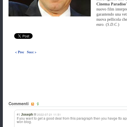
Cinema Paradiso'
nuovo film interpr
garantendo una vetr
nuova pellicola che
euro. (
S.D.C.
)
< Prec
Succ >
Commenti
#1
Joseph
2022-07-21 11:51
If you want to get a good deal from this paragraph then you havge tto ap
won blog.