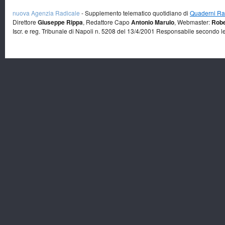
nuova Agenzia Radicale
- Supplemento telematico quotidiano di
Quaderni Rad
Direttore
Giuseppe Rippa
, Redattore Capo
Antonio Marulo
, Webmaster:
Robe
Iscr. e reg. Tribunale di Napoli n. 5208 del 13/4/2001 Responsabile secondo l