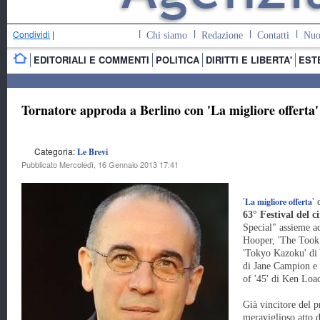
Condividi
|
Chi siamo
Redazione
Contatti
Nuo
EDITORIALI E COMMENTI
POLITICA
DIRITTI E LIBERTA'
EST
Tornatore approda a Berlino con 'La migliore offerta'
Categoria:
Le Brevi
Pubblicato Mercoledì, 16 Gennaio 2013 17:41
La migliore offerta
'
'
63° Festival del c
Special" assieme ad
Hooper, 'The Took
'Tokyo Kazoku' di 
di Jane Campion e 
of '45' di Ken Loa
Già vincitore del 
meraviglioso atto 