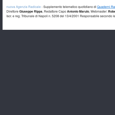
nuova Agenzia Radicale
- Supplemento telematico quotidiano di
Quaderni Rad
Direttore
Giuseppe Rippa
, Redattore Capo
Antonio Marulo
, Webmaster:
Robe
Iscr. e reg. Tribunale di Napoli n. 5208 del 13/4/2001 Responsabile secondo l