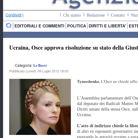
Condividi
|
Chi siamo
Redazione
Contatti
Nuo
EDITORIALI E COMMENTI
POLITICA
DIRITTI E LIBERTA'
EST
Ucraina, Osce approva risoluzione su stato della Giust
Categoria:
Le Brevi
Pubblicato Lunedì, 09 Luglio 2012 18:00
Tymoshenko
, L'Osce ne chiede uffi
L’Assemblea parlamentare dell’Osc
dal deputato dei Radicali Matteo M
Diritti umani della stessa Osce, sulla
Ucraina.
L’atto di indirizzo chiede la li
di altri ex esponenti governativi i
esortando le autorità ucraine a gara