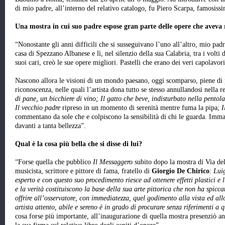
di mio padre, all’interno del relativo catalogo, fu Piero Scarpa, famosiss
Una mostra in cui suo padre espose gran parte delle opere che aveva 
“Nonostante gli anni difficili che si susseguivano l’uno all’altro, mio padr
casa di Spezzano Albanese e lì, nel silenzio della sua Calabria, tra i volti d
suoi cari, creò le sue opere migliori. Pastelli che erano dei veri capolavori
Nascono allora le visioni di un mondo paesano, oggi scomparso, piene di
riconoscenza, nelle quali l’artista dona tutto se stesso annullandosi nella r
di pane, un bicchiere di vino; Il gatto che beve, indisturbato nella pento
Il vecchio padre
ripreso in un momento di serenità mentre fuma la pipa;
I
commentano da sole che e colpiscono la sensibilità di chi le guarda. Immag
davanti a tanta bellezza”.
Qual è la cosa più bella che si disse di lui?
“Forse quella che pubblico
Il Messaggero
subito dopo la mostra di Via de
musicista, scrittore e pittore di fama, fratello di
Giorgio De Chirico
:
Luig
esperto e con questo suo procedimento riesce ad ottenere effetti plastici e 
e la verità costituiscono la base della sua arte pittorica che non ha spicc
offrire all’osservatore, con immediatezza, quel godimento alla vista ed allo
artista attento, abile e sereno è in grado di procurare senza riferimenti a 
cosa forse più importante, all’inaugurazione di quella mostra presenziò a