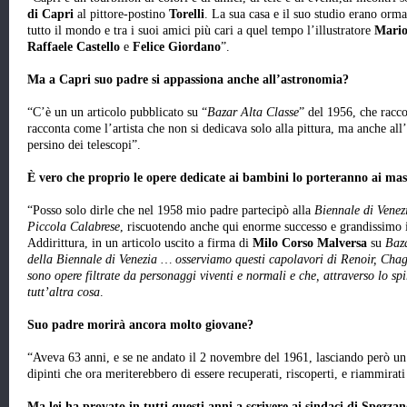
di Capri
al pittore-postino
Torelli
. La sua casa e il suo studio erano orma
tutto il mondo e tra i suoi amici più cari a quel tempo l’illustratore
Mario
Raffaele Castello
e
Felice Giordano
”.
Ma a Capri suo padre si appassiona anche all’astronomia?
“C’è un un articolo pubblicato su “
Bazar Alta Classe
” del 1956, che racc
racconta come l’artista che non si dedicava solo alla pittura, ma anche al
persino dei telescopi”.
È vero che proprio le opere dedicate ai bambini lo porteranno ai mas
“Posso solo dirle che nel 1958 mio padre partecipò alla
Biennale di Venez
Piccola Calabrese
, riscuotendo anche qui enorme successo e grandissimo in
Addirittura, in un articolo uscito a firma di
Milo Corso Malversa
su
Baza
della Biennale di Venezia … osserviamo questi capolavori di Renoir, Chag
sono opere filtrate da personaggi viventi e normali e che, attraverso lo spi
tutt’altra cosa
.
Suo padre morirà ancora molto giovane?
“Aveva 63 anni, e se ne andato il 2 novembre del 1961, lasciando però un
dipinti che ora meriterebbero di essere recuperati, riscoperti, e riammirat
Ma lei ha provato in tutti questi anni a scrivere ai sindaci di Spezza