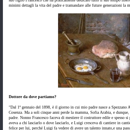
suo figlio Francesco che ha praticamente dedicato tutto il suo tempo libero 
minimi dettagli la vita del padre e tramandare alle future generazioni la ma
Dottore da dove partiamo?
“Dal 1º gennaio del 1898, è il giorno in cui mio padre nasce a Spezzano A
Cosenza. Ma a soli cinque anni perde la mamma, Sofia Arabia, e dunque, 
padre. Nonno Francesco faceva di mestiere il costruttore edile e spesso s
aveva a chi lasciarlo o dove lasciarlo, e Luigi cresceva di cantiere in ca
felice per lui, perché Luigi fa vedere di avere un talento innato,e una pas