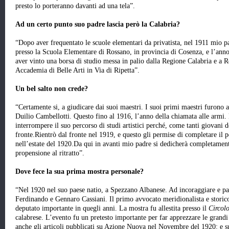
presto lo porteranno davanti ad una tela”.
Ad un certo punto suo padre lascia però la Calabria?
“Dopo aver frequentato le scuole elementari da privatista, nel 1911 mio p
presso la Scuola Elementare di Rossano, in provincia di Cosenza, e l’anno
aver vinto una borsa di studio messa in palio dalla Regione Calabria e a R
Accademia di Belle Arti in Via di Ripetta”.
Un bel salto non crede?
“Certamente si, a giudicare dai suoi maestri. I suoi primi maestri furono
Duilio Cambellotti. Questo fino al 1916, l’anno della chiamata alle armi. 
interrompere il suo percorso di studi artistici perché, come tanti giovani d
fronte.Rientrò dal fronte nel 1919, e questo gli permise di completare il p
nell’estate del 1920.Da qui in avanti mio padre si dedicherà completamente
propensione al ritratto”.
Dove fece la sua prima mostra personale?
“Nel 1920 nel suo paese natio, a Spezzano Albanese. Ad incoraggiare e pat
Ferdinando e Gennaro Cassiani. Il primo avvocato meridionalista e storic
deputato importante in quegli anni. La mostra fu allestita presso il
Circol
calabrese. L’evento fu un pretesto importante per far apprezzare le grand
anche gli articoli pubblicati su Azione Nuova nel Novembre del 1920: e su