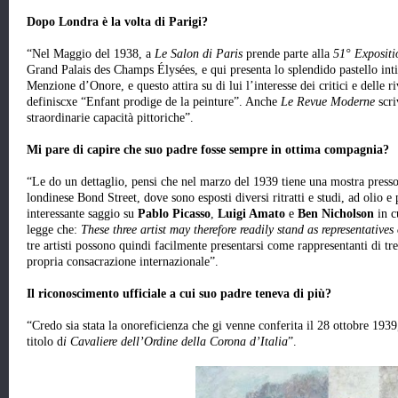
Dopo Londra è la volta di Parigi?
“Nel Maggio del 1938, a
Le Salon di Paris
prende parte alla
51° Expositi
Grand Palais des Champs Élysées, e qui presenta lo splendido pastello int
Menzione d’Onore, e questo attira su di lui l’interesse dei critici e delle r
definiscxe “Enfant prodige de la peinture”. Anche
Le Revue Moderne
scri
straordinarie capacità pittoriche”.
Mi pare di capire che suo padre fosse sempre in ottima compagnia?
“Le do un dettaglio, pensi che nel marzo del 1939 tiene una mostra press
londinese Bond Street, dove sono esposti diversi ritratti e studi, ad olio e 
interessante saggio su
Pablo Picasso
,
Luigi Amato
e
Ben Nicholson
in cu
legge che:
These three artist may therefore readily stand as representatives 
tre artisti possono quindi facilmente presentarsi come rappresentanti di tre
propria consacrazione internazionale”.
Il riconoscimento ufficiale a cui suo padre teneva di più?
“Credo sia stata la onoreficienza che gi venne conferita il 28 ottobre 193
titolo d
i Cavaliere dell’Ordine della Corona d’Italia
”.