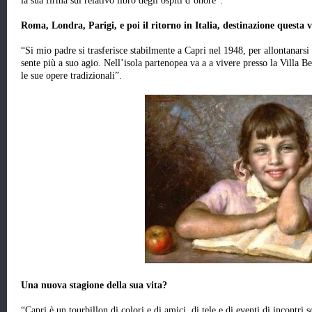
la sua firma sul relativo libro degli ospiti d’onore”.
Roma, Londra, Parigi, e poi il ritorno in Italia, destinazione questa 
“Si mio padre si trasferisce stabilmente a Capri nel 1948, per allontanarsi
sente più a suo agio. Nell’isola partenopea va a a vivere presso la Villa B
le sue opere tradizionali”.
Una nuova stagione della sua vita?
“Capri è un tourbillon di colori e di amici, di tele e di eventi,di incontri s