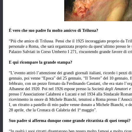
È vero che suo padre fu molto amicvo di Trilussa?
“Più che amico di Trilussa. Pensi che il 1925 incoraggiato proprio da Tril
personale a Roma, che sarà organizzata proprio da quest’ultimo presso le s
Palazzo Salviati in Corso Umberto I 271, riscuotendo grande favore di cri
E qui ricompare la grande stampa?
“L’evento attirò l’attenzione dei grandi giornali italiani, ricordo i pezzi
gennaio, poi venne “Epoca” del 25 gennaio, “Il Tevere” del 10 gennaio, fi
febbraio, con un pezzo firmato da Ferdinando Cassiani, che era stato l’or
Albanese del 1920. Poi nel 1926 espose presso la
Società degli Amatori e
presso l’Associazione Calabresi e Lucani e nel 1934 alla Sindacale Roman
ricevimento in onore di Michele Bianchi, tenutosi a Roma presso l’Assoc
I, un ritratto a pastello di mio padre venne donato a Michele Bianchi, e d
28 aprile, che la Cronaca di Calabria del 1º maggio”.
Suo padre si afferma dunque come grande ritrattista di quei tempi?
“In realtà i suoi ritratti diventarono ben presto molto famosi e molto ricerc