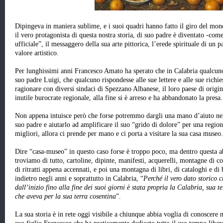
Dipingeva in maniera sublime, e i suoi quadri hanno fatto il giro del mon
il vero protagonista di questa nostra storia, di suo padre è diventato -come
ufficiale”, il messaggero della sua arte pittorica, l’erede spirituale di un
valore artistico.
Per lunghissimi anni Francesco Amato ha sperato che in Calabria qualcuno s
suo padre Luigi, che qualcuno rispondesse alle sue lettere e alle sue richi
ragionare con diversi sindaci di Spezzano Albanese, il loro paese di origi
inutile burocrate regionale, alla fine si è arreso e ha abbandonato la presa.
Non appena intuisce però che forse potremmo dargli una mano d’aiuto nel f
suo padre e aiutarlo ad amplificare il suo “grido di dolore” per una regione
migliori, allora ci prende per mano e ci porta a visitare la sua casa museo
Dire “casa-museo” in questo caso forse è troppo poco, ma dentro questa abi
troviamo di tutto, cartoline, dipinte, manifesti, acquerelli, montagne di co
di ritratti appena accennati, e poi una montagna di libri, di cataloghi e d
indietro negli anni e soprattutto in Calabria, “
Perché il vero dato storico 
dall’inizio fino alla fine dei suoi giorni è stata propria la Calabria, sua 
che aveva per la sua terra cosentina
”.
La sua storia è in rete oggi visibile a chiunque abbia voglia di conoscere m