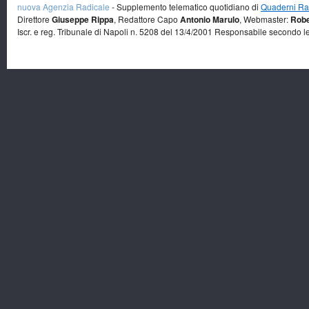
nuova Agenzia Radicale
- Supplemento telematico quotidiano di
Quaderni Rad
Direttore
Giuseppe Rippa
, Redattore Capo
Antonio Marulo
, Webmaster:
Robe
Iscr. e reg. Tribunale di Napoli n. 5208 del 13/4/2001 Responsabile secondo l