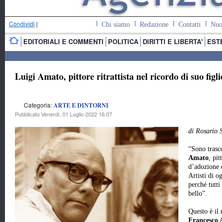
Condividi
|
Chi siamo
Redazione
Contatti
Nuo
EDITORIALI E COMMENTI
POLITICA
DIRITTI E LIBERTA'
EST
Luigi Amato, pittore ritrattista nel ricordo di suo figli
Categoria:
ARTE E DINTORNI
Pubblicato Venerdì, 01 Luglio 2022 16:07
di Rosario S
“Sono trasco
Amato
, pit
d’adozione 
Artisti di o
perché tutti
bello”.
Questo è il 
Francesco