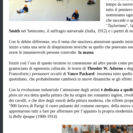
tempo da nuove 
tutto il pensiero
nominiamo ogni 
che succede o qu
"
Taylorismo
", l
Smith
nel Settecento, il suffragio universale (Italia, 1912) e i partiti di m
Con le debite differenze, era il tema che suscitava attenzione quando inizi
inizio a tutta una serie di disquisizioni teoriche su quello che potevano es
avere le innumerevoli persone coinvolte:
la massa
.
Iniziò così l’uso di questo termine in connessione ad altre parole come pr
gramsciano di egemonia culturale, le teorie di
Theodor W. Adorno
e degl
Francoforte,i
persuasori occulti
di
Vance Packard
: insomma tutto quello
quotidiano, che probabilmente cambierà in nuove dinamiche se gli effetti
Con la rivoluzione industriale l’attenzione degli artisti
è dedicata a quell
plein air
era detta quella pittura che ha origini nei romantici inglesi, rivolta
dei cavalli; e che dire degli esordi della pittura moderna, che riflette prop
‘900 faceva di Parigi il cuore pulsante del costume europeo, della nuova v
apprestarono tutti a fare per affermare per l’appunto la propria modernit
la
Belle époque
(1900-1914).