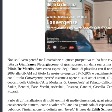
Non so il vero perché ma l’ossessione di questa prospettiva mi ha fatto ri
fatta da
Gianfranco Notargiacomo
, di gran successo sin dalla sua prima
Plinio De Martiis
, dove erano esposti degli Omini di plastilina con il n
2009 alla GNAM col titolo
Le nostre divergenze 1971-2009
e parzialmente
con il titolo
Convergenze
, perché insieme a opere di suoi amici artisti, all
depositi della Galleria d'Arte Moderna '
G. Carandente
’ al Palazzo Callico
Sadun, Bendini, Pace, Vacchi, Asdrubali, Rossano, Gandini, Cascella, Cero
Pozzati.
Parlo di un’installazione di molti uomini di medie dimensioni, quasi picco
considerevole numero, come a voler affollare una grande sala di esposizio
pubblico, l’installazione fu definita nell’
Herald Tribune
da
Edith Schlos