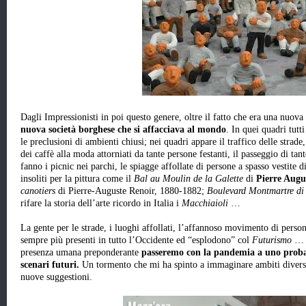
Dagli Impressionisti in poi questo genere, oltre il fatto che era una nuova
nuova società borghese che si affacciava al mondo
. In quei quadri tut
le preclusioni di ambienti chiusi; nei quadri appare il traffico delle strade, 
dei caffè alla moda attorniati da tante persone festanti, il passeggio di ta
fanno i picnic nei parchi, le spiagge affollate di persone a spasso vestite 
insoliti per la pittura come il
Bal au Moulin de la Galette
di
Pierre Augu
canotiers
di Pierre-Auguste Renoir, 1880-1882;
Boulevard Montmartre di 
rifare la storia dell’arte ricordo in Italia i
Macchiaioli
…
La gente per le strade, i luoghi affollati, l’affannoso movimento di persone
sempre più presenti in tutto l’Occidente ed “esplodono” col
Futurismo
… D
presenza umana preponderante
passeremo con la pandemia a uno proba
scenari futuri.
Un tormento che mi ha spinto a immaginare ambiti diversi,
nuove suggestioni.