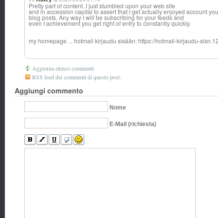
Pretty part of content. I just stumbled upon your web site
and in accession capital to assert that I get actually enjoyed account you
blog posts. Any way I will be subscribing for your feeds and
even I achievement you get right of entry to constantly quickly.
my homepage ... hotmail kirjaudu sisään: https://hotmail-kirjaudu-sisn.12
Aggiorna elenco commenti
RSS feed dei commenti di questo post.
Aggiungi commento
Nome
E-Mail (richiesta)