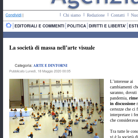
Condividi
|
Chi siamo
Redazione
Contatti
Nuo
EDITORIALI E COMMENTI
POLITICA
DIRITTI E LIBERTA'
EST
La società di massa nell’arte visuale
Categoria:
ARTE E DINTORNI
Pubblicato Lunedì, 18 Maggio 2020 00:05
L’interesse ai
cambiamenti che
saranno, dovuti 
pandemia,
rime
in discussione
m
certezze che ci 
interpretare i f
che considerava
Tra tutte le con
vi è la società 