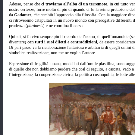
Adesso, penso che
ci troviamo all’alba di un terremoto
, in cui tutto ve
nostre certezze, forse molto di più di quando ci fu la reinterpretazione del
da
Gadamer
, che cambiò l’approccio alla filosofia. Con la maggiore dipe
ci ritroveremo catapultati in un nuovo mondo con prerogative differenti
prudenza (
phrónesis
) e ne coordina il corso.
Quindi, si fa vivo sempre più il ricordo dell’uomo, di quell’umanoide (s
diventare)
con tutti i suoi difetti e contraddizioni
, da essere considerat
Di pari passo va la rielaborazione fantasiosa e arbitraria di quegli omini d
simbolica realizzazione, non me ne voglia l’autore.
Espressione di fragilità umana, modellati dall’umile plastilina, sono
sogge
di quello che non dobbiamo perdere che così di seguito, a cascata, vado a el
l’integrazione, la cooperazione civica, la politica cosmopolita, le lotte all