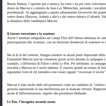
Benoit Hamon, l’opzione più a sinistra, ha vinto e ha poi visto velocement
destra da Macron e a sinistra da Jean-Luc Mélenchon, portando i socialisti 
presidenziali. Se aggiungiamo a questo allineamento favorevole dei pianeti 
centro destra (Baryrou, Arthuis e altri) e dal centro-sinistra (Collomb, Va
la dinamica della candidatura Macron.
Il fattore terrorismo e la reazione
Anche l’attentato integralista sui Campi Elisi dell’ultima settimana di ca
partecipazione allo scrutinio, con un elettorato desideroso di sostenere le 
Ma al di là del contesto, bisogna insistere su alcuni punti importanti dell
Emmanuel Macron non ha commesso grossi errori durante la campagna e no
scandalo, a differenza di Fillon o della Le Pen. Per settimane, la campagna
moralità e Macron ne è uscito indenne. È riuscito quindi ad evitare di finire
argomento forte di chi intendeva non votare oppure “rovesciare il tavolo” 
Macron è stato anche abile nel presentarsi come un candidato di “relativa 
governo esprimendo la sua insofferenza per le mancate riforme. Rapprese
anche di differenziazione, rispetto alla presidenza Hollande.
Le Pen, l’incognita secondo turno