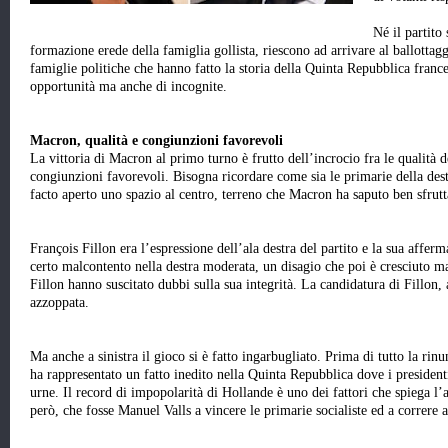
Né il partito
formazione erede della famiglia gollista, riescono ad arrivare al ballottagg
famiglie politiche che hanno fatto la storia della Quinta Repubblica france
opportunità ma anche di incognite.
Macron, qualità e congiunzioni favorevoli
La vittoria di Macron al primo turno è frutto dell’incrocio fra le qualità d
congiunzioni favorevoli. Bisogna ricordare come sia le primarie della dest
facto aperto uno spazio al centro, terreno che Macron ha saputo ben sfrutt
François Fillon era l’espressione dell’ala destra del partito e la sua affer
certo malcontento nella destra moderata, un disagio che poi è cresciuto m
Fillon hanno suscitato dubbi sulla sua integrità. La candidatura di Fillon, a
azzoppata.
Ma anche a sinistra il gioco si è fatto ingarbugliato. Prima di tutto la rin
ha rappresentato un fatto inedito nella Quinta Repubblica dove i presidenti
urne. Il record di impopolarità di Hollande è uno dei fattori che spiega l
però, che fosse Manuel Valls a vincere le primarie socialiste ed a correre a