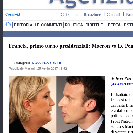
Condividi
|
Chi siamo
Redazione
Contatti
Nuo
EDITORIALI E COMMENTI
POLITICA
DIRITTI E LIBERTA'
EST
Francia, primo turno presidenziali: Macron vs Le Pen
Categoria:
RASSEGNA WEB
Pubblicato Martedì, 25 Aprile 2017 16:52
di Jean-Pier
da Affari Inte
(
Il risultato 
francesi rapp
centrista Em
era dai tempi
politica non 
Front Nation
solido sfidan
di votanti ris