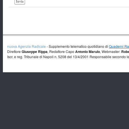
Invia
nuova Agenzia Radicale
- Supplemento telematico quotidiano di
Quaderni Rad
Direttore
Giuseppe Rippa
, Redattore Capo
Antonio Marulo
, Webmaster:
Robe
Iscr. e reg. Tribunale di Napoli n. 5208 del 13/4/2001 Responsabile secondo l