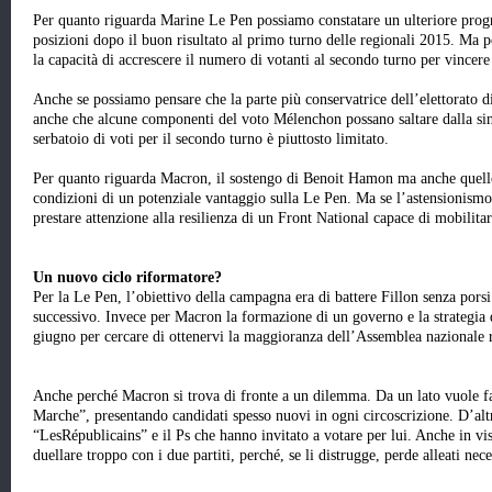
Per quanto riguarda Marine Le Pen possiamo constatare un ulteriore progre
posizioni dopo il buon risultato al primo turno delle regionali 2015. Ma p
la capacità di accrescere il numero di votanti al secondo turno per vincere 
Anche se possiamo pensare che la parte più conservatrice dell’elettorato d
anche che alcune componenti del voto Mélenchon possano saltare dalla sinis
serbatoio di voti per il secondo turno è piuttosto limitato.
Per quanto riguarda Macron, il sostengo di Benoit Hamon ma anche quello
condizioni di un potenziale vantaggio sulla Le Pen. Ma se l’astensionismo
prestare attenzione alla resilienza di un Front National capace di mobilita
Un nuovo ciclo riformatore?
Per la Le Pen, l’obiettivo della campagna era di battere Fillon senza pors
successivo. Invece per Macron la formazione di un governo e la strategia da
giugno per cercare di ottenervi la maggioranza dell’Assemblea nazionale 
Anche perché Macron si trova di fronte a un dilemma. Da un lato vuole f
Marche”, presentando candidati spesso nuovi in ogni circoscrizione. D’altr
“LesRépublicains” e il Ps che hanno invitato a votare per lui. Anche in vis
duellare troppo con i due partiti, perché, se li distrugge, perde alleati nec