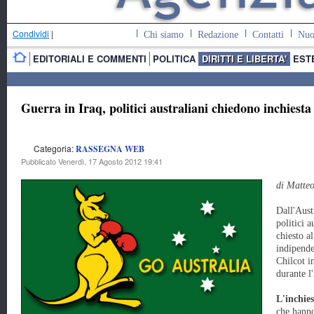
Condividi
|
Chi siamo
Redazione
Contatti
Nuo
EDITORIALI E COMMENTI
POLITICA
DIRITTI E LIBERTA'
EST
Guerra in Iraq, politici australiani chiedono inchiesta
Categoria:
RASSEGNA WEB
Pubblicato Venerdì, 17 Agosto 2012 19:41
di Matteo
Dall'Aust
politici a
chiesto al
indipende
Chilcot i
durante l'
L'inchie
che hanno