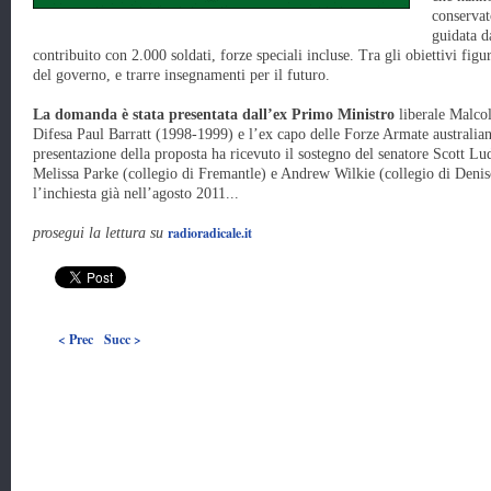
conservato
guidata d
contribuito con 2.000 soldati, forze speciali incluse. Tra gli obiettivi figu
del governo, e trarre insegnamenti per il futuro.
La domanda è stata presentata dall’ex Primo Ministro
liberale Malcol
Difesa Paul Barratt (1998-1999) e l’ex capo delle Forze Armate australi
presentazione della proposta ha ricevuto il sostegno del senatore Scott Lu
Melissa Parke (collegio di Fremantle) e Andrew Wilkie (collegio di Denison
l’inchiesta già nell’agosto 2011...
radioradicale.it
prosegui la lettura su
< Prec
Succ >