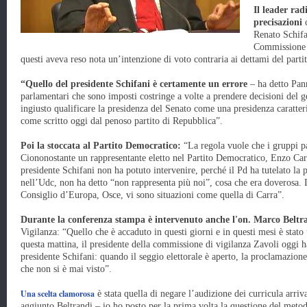
Il leader rad
precisazioni
c
Renato Schifan
Commissione 
questi aveva reso nota un’intenzione di voto contraria ai dettami del partit
“Quello del presidente Schifani è certamente un errore
– ha detto Pann
parlamentari che sono imposti costringe a volte a prendere decisioni del 
ingiusto qualificare la presidenza del Senato come una presidenza caratte
come scritto oggi dal penoso partito di Repubblica”.
Poi la stoccata al Partito Democratico:
“La regola vuole che i gruppi p
Ciononostante un rappresentante eletto nel Partito Democratico, Enzo Carr
presidente Schifani non ha potuto intervenire, perché il Pd ha tutelato la
nell’Udc, non ha detto “non rappresenta più noi”, cosa che era doverosa. I
Consiglio d’Europa, Osce, vi sono situazioni come quella di Carra”.
Durante la conferenza stampa è intervenuto anche l'on. Marco Beltr
Vigilanza: “Quello che è accaduto in questi giorni e in questi mesi è stato
questa mattina, il presidente della commissione di vigilanza Zavoli oggi ha 
presidente Schifani: quando il seggio elettorale è aperto, la proclamazione
che non si è mai visto”.
Una scelta clamorosa
è stata quella di negare l’audizione dei curricula arri
aggiunto Beltrandi – io ho posto per la prima volta la questione del metodo