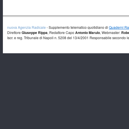
nuova Agenzia Radicale
- Supplemento telematico quotidiano di
Quaderni Rad
Direttore
Giuseppe Rippa
, Redattore Capo
Antonio Marulo
, Webmaster:
Robe
Iscr. e reg. Tribunale di Napoli n. 5208 del 13/4/2001 Responsabile secondo l