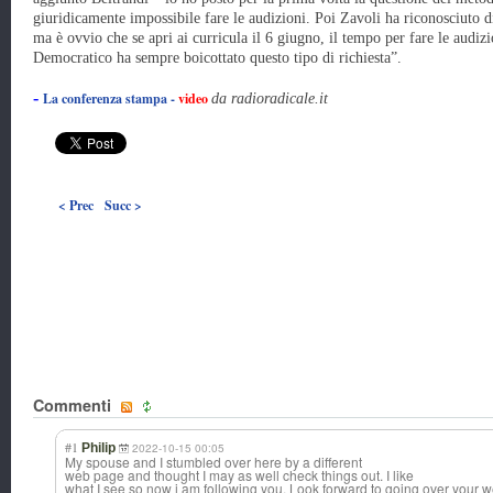
giuridicamente impossibile fare le audizioni. Poi Zavoli ha riconosciuto di
ma è ovvio che se apri ai curricula il 6 giugno, il tempo per fare le audizi
Democratico ha sempre boicottato questo tipo di richiesta”.
-
La conferenza stampa
-
video
da radioradicale.it
< Prec
Succ >
Commenti
#1
Philip
2022-10-15 00:05
My spouse and I stumbled over here by a different
web page and thought I may as well check things out. I like
what I see so now i am following you. Look forward to going over your 