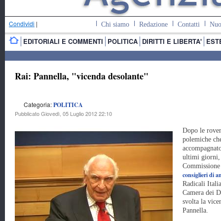
Condividi
|
Chi siamo
Redazione
Contatti
Nuo
EDITORIALI E COMMENTI
POLITICA
DIRITTI E LIBERTA'
EST
Rai: Pannella, "vicenda desolante"
Categoria:
POLITICA
Pubblicato Giovedì, 05 Luglio 2012 22:10
Dopo le roven
polemiche ch
accompagnato
ultimi giorni,
Commissione 
consiglieri di 
Radicali Ital
Camera dei De
svolta la vic
Pannella.