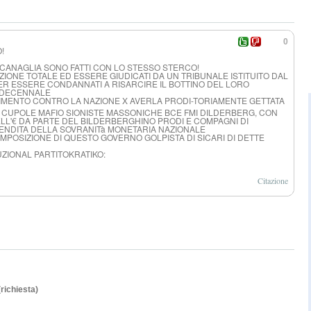
0
!
TI CANAGLIA SONO FATTI CON LO STESSO STERCO!
ZIONE TOTALE ED ESSERE GIUDICATI DA UN TRIBUNALE ISTITUITO DAL
R ESSERE CONDANNATI A RISARCIRE IL BOTTINO DEL LORO
RIDECENNALE
DIMENTO CONTRO LA NAZIONE X AVERLA PRODI-TORIAMENT
E GETTATA
 CUPOLE MAFIO SIONISTE MASSONICHE BCE FMI DILDERBERG, CON
LL'€ DA PARTE DEL BILDERBERGHINO PRODI E COMPAGNI DI
NDITA DELLA SOVRANITà MONETARIA NAZIONALE
MPOSIZIONE DI QUESTO GOVERNO GOLPISTA DI SICARI DI DETTE
UZIONAL PARTITOKRATIKO:
Citazione
(richiesta)