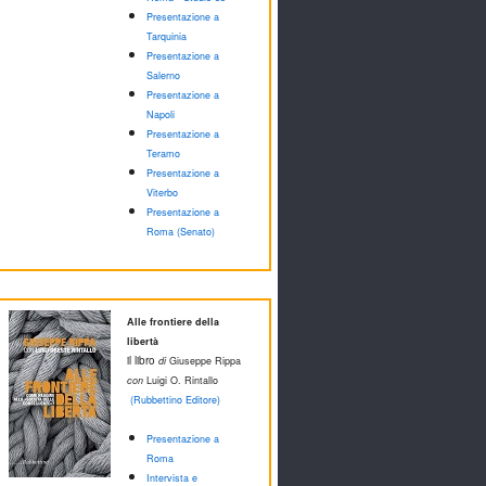
Presentazione a
Tarquinia
Presentazione a
Salerno
Presentazione a
Napoli
Presentazione a
Teramo
Presentazione a
Viterbo
Presentazione a
Roma (Senato)
Alle frontiere della
libertà
il libro
di
Giuseppe Rippa
con
Luigi O. Rintallo
(Rubbettino Editore)
Presentazione a
Roma
Intervista e