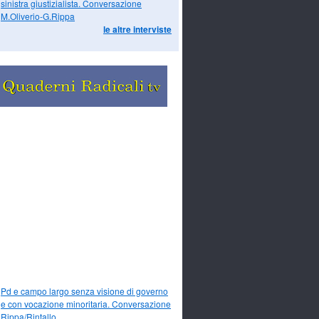
sinistra giustizialista. Conversazione
M.Oliverio-G.Rippa
le altre interviste
Pd e campo largo senza visione di governo
e con vocazione minoritaria. Conversazione
Rippa/Rintallo