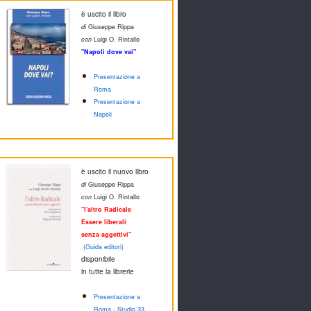
è uscito il libro
di
Giuseppe Rippa
con
Luigi O. Rintallo
"Napoli dove vai"
Presentazione a
Roma
Presentazione a
Napoli
è uscito il nuovo libro
di
Giuseppe Rippa
con
Luigi O. Rintallo
"l'altro Radicale
Essere liberali
senza aggettivi"
(Guida editori)
disponibile
in tutte la librerie
Presentazione a
Roma - Studio 33