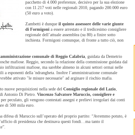
pacchetto di 4.000 preferenze, decisivo per la sua elezione
con 11.217 voti nelle regionali 2010, pagando 200.000 euro
(50 euro a voto).
Zambetti è dunque
il quinto assessore delle varie giunte
di Formigoni
a essere arrestato e il tredicesimo consigliere
regionale dell’attuale assemblea (su 80) a finire sotto
inchiesta. Formigoni comunque, di fronte a tutto ciò, non
l’amministrazione comunale di
Reggio Calabria
, guidata da Demetrio
 cosche mafiose. Reggio, secondo la relazione della commissione guidata dal
chio infiltrazioni mafiose, ma sarebbe almeno in alcuni settori ormai nelle
li a esponenti della 'ndrangheta. Inoltre l’amministrazione comunale
rebbe attivato "le misure necessarie" ad arginare il rischio mafia.
ato nuove perquisizioni nella sede del
Consiglio regionale del Lazio
,
i di Antonio Di Pietro.
Vincenzo Salvatore Maruccio, consigliere e
 per peculato, gli vengono contestati assegni e prelievi irregolari dai conti
re di 500 mila euro.
na difesa di Maruccio sull’operato del proprio partito: “Avremmo potuto, è
’ufficio di presidenza che destinava questi fondi…ma tanto il
e”.