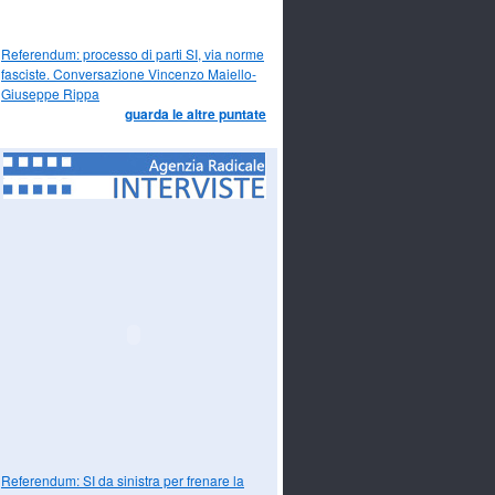
Referendum: processo di parti SI, via norme
fasciste. Conversazione Vincenzo Maiello-
Giuseppe Rippa
guarda le altre puntate
Referendum: SI da sinistra per frenare la