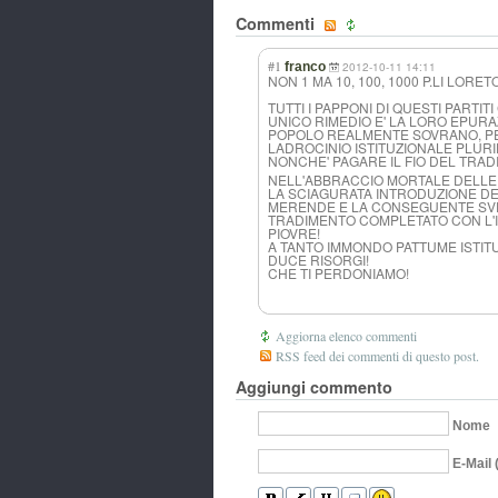
Commenti
#1
franco
2012-10-11 14:11
NON 1 MA 10, 100, 1000 P.LI LORETO
TUTTI I PAPPONI DI QUESTI PARTI
UNICO RIMEDIO E' LA LORO EPURA
POPOLO REALMENTE SOVRANO, PE
LADROCINIO ISTITUZIONALE PLU
NONCHE' PAGARE IL FIO DEL TRA
NELL'ABBRACCIO MORTALE DELLE
LA SCIAGURATA INTRODUZIONE DE
MERENDE E LA CONSEGUENTE SVE
TRADIMENTO COMPLETATO CON L'I
PIOVRE!
A TANTO IMMONDO PATTUME ISTIT
DUCE RISORGI!
CHE TI PERDONIAMO!
Aggiorna elenco commenti
RSS feed dei commenti di questo post.
Aggiungi commento
Nome
E-Mail 