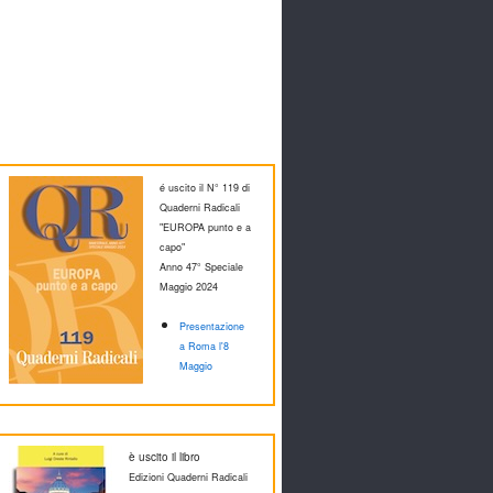
é uscito il N° 119 di
Quaderni Radicali
"EUROPA punto e a
capo"
Anno 47° Speciale
M
aggio 2024
Presentazione
a Roma l'8
Maggio
è uscito il libro
Edizioni Quaderni Radicali