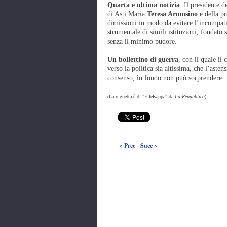
Quarta e ultima notizia
. Il presidente 
di Asti Maria
Teresa Armosino
e della pr
dimissioni in modo da evitare l’incompatib
strumentale di simili istituzioni, fondato 
senza il minimo pudore.
Un bollettino di guerra
, con il quale il
verso la politica sia altissima, che l’ast
consenso, in fondo non può sorprendere.
(La vignetta è di "ElleKappa" da
La Repubblica
)
< Prec
Succ >