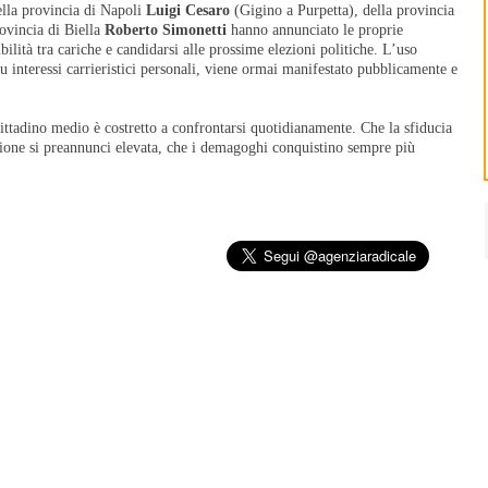
della provincia di Napoli
Luigi Cesaro
(Gigino a Purpetta), della provincia
ovincia di Biella
Roberto Simonetti
hanno annunciato le proprie
ilità tra cariche e candidarsi alle prossime elezioni politiche. L’uso
su interessi carrieristici personali, viene ormai manifestato pubblicamente e
 cittadino medio è costretto a confrontarsi quotidianamente. Che la sfiducia
ensione si preannunci elevata, che i demagoghi conquistino sempre più