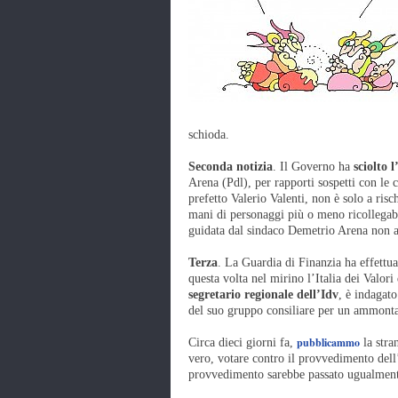
schioda.
Seconda notizia
. Il Governo ha
sciolto 
Arena (Pdl), per rapporti sospetti con le
prefetto Valerio Valenti, non è solo a ris
mani di personaggi più o meno ricollegabi
guidata dal sindaco Demetrio Arena non av
Terza
. La Guardia di Finanzia ha effettu
questa volta nel mirino l’Italia dei Valor
segretario regionale dell’Idv
, è indagato
del suo gruppo consiliare per un ammonta
pubblicammo
Circa dieci giorni fa,
la stra
vero, votare contro il provvedimento dell
provvedimento sarebbe passato ugualment