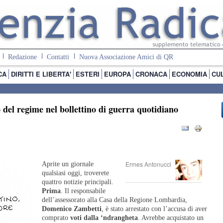
Redazione
Contatti
Nuova Associazione Amici di QR
CA
DIRITTI E LIBERTA'
ESTERI
EUROPA
CRONACA
ECONOMIA
CU
o del regime nel bollettino di guerra quotidiano
Ermes Antonucci
Aprite un giornale
qualsiasi oggi, troverete
quattro notizie principali.
Prima
. Il responsabile
dell’assessorato alla Casa della Regione Lombardia,
Domenico Zambetti
, è stato arrestato con l’accusa di aver
comprato
voti dalla ‘ndrangheta
. Avrebbe acquistato un