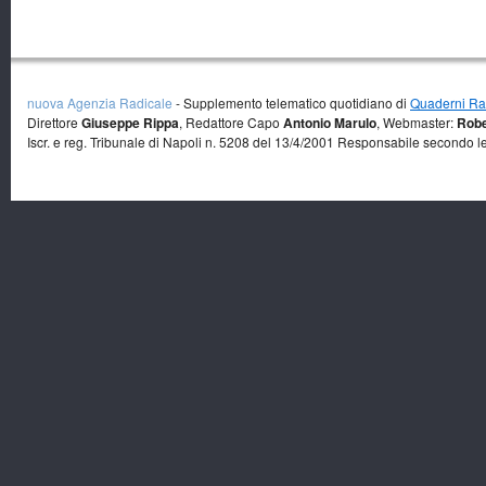
nuova Agenzia Radicale
- Supplemento telematico quotidiano di
Quaderni Rad
Direttore
Giuseppe Rippa
, Redattore Capo
Antonio Marulo
, Webmaster:
Robe
Iscr. e reg. Tribunale di Napoli n. 5208 del 13/4/2001 Responsabile secondo l