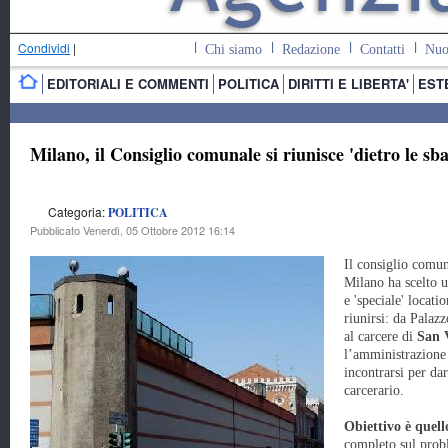
Condividi
|
Chi siamo
Redazione
Contatti
Nuo
EDITORIALI E COMMENTI
POLITICA
DIRITTI E LIBERTA'
EST
Milano, il Consiglio comunale si riunisce 'dietro le sb
Categoria:
POLITICA
Pubblicato Venerdì, 05 Ottobre 2012 16:14
Il consiglio comun
Milano ha scelto 
e 'speciale' locati
riunirsi: da Palaz
al carcere di
San 
l’amministrazione
incontrarsi per da
carcerario.
Obiettivo è quell
completo sul probl