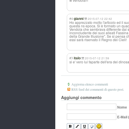
w vendola!!!
#4
gianni
2015-07-12 22:42
Ho apprezzato molto l'articolo ed il s
questa ns epoca. Si è formato un quadr
Vendola che sembrava differente dai so
inconcludente dei suoi alleati Fassina e
della Grande Illusione". Se si pensa 
essi sarà riservato il Regno dei Cieli!
#3
italo
2015-07-12 21:59
si e' vero lui faparte dell'era dei dinosa
Aggiorna elenco commenti
RSS feed dei commenti di questo post.
Aggiungi commento
Nome
E-Mail 