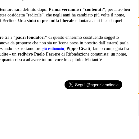
tenitore sarà definito dopo.
Prima verranno i "contenuti"
, per altro ben
nistra cosiddetta “radicale”, che negli anni ha cambiato più volte il nome,
i Berlino.
Una sinistra per nulla liberale
e lontana anni luce da quel
ere tra
i "padri fondatori"
di questo ennesimo costituendo soggetto
a nuova da proporre che non sia un’icona presa in prestito dall’estero) parla
già rottamato
estando l'ex rottamotore
,
Pippo Civati
, fanno compagnia fra
udite - un
redivivo Paolo Ferrero
di Rifondazione comunista: un nome,
 quanto riesca ad avere tuttora voce in capitolo. Ma tant’è…