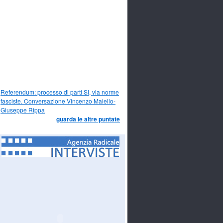
Referendum: processo di parti SI, via norme
fasciste. Conversazione Vincenzo Maiello-
Giuseppe Rippa
guarda le altre puntate