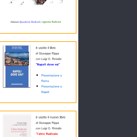
è uscito il libro
di
Giuseppe Rippa
con
Luigi O. Rintallo
"Napoli dove vai"
Presentazione a
Roma
Presentazione a
Napoli
è uscito il nuovo libro
di
Giuseppe Rippa
con
Luigi O. Rintallo
"l'altro Radicale