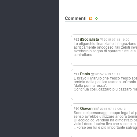
Commenti
#12
ilSocialista
2015-07-13 19:00
Le oligarchie finanziarie ti ringrazian
acriticamente ortodosso; tali zeloti inv
avrebero bisogno di sparare tutte le s
controllano
#11
Paolo
2015-07-13 10:11
E bravo il Marulo che fresco fresco s
profeta della politica usando un'ironia
"dalla penna rossa".
Continua così, cazzaro più cazzaro me
#10
Giovanni
2015-07-13 09:13
Sono dei personaggi troppo legati al 
senso avrebbe utilizzare ancora termin
Di ecologico Vendola ha dimostrato be
visto i decreti salva ilva che si sono in
.. Forse per lui è più importante salva