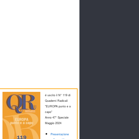
é uscito il N° 119 di
Quaderni Radicali
"EUROPA punto e a
capo"
Anno 47° Speciale
M
aggio 2024
Presentazione