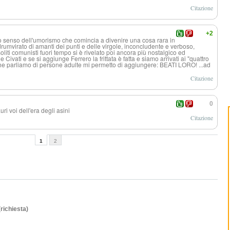
Citazione
+2
uo senso dell'umorismo che comincia a divenire una cosa rara in
umvirato di amanti dei punti e delle virgole, inconcludente e verboso,
liti comunisti fuori tempo si è rivelato poi ancora più nostalgico ed
 Civati e se si aggiunge Ferrero la frittata è fatta e siamo arrivati ai "quattro
che parliamo di persone adulte mi permetto di aggiungere: BEATI LORO! ...ad
Citazione
0
uri voi dell'era degli asini
Citazione
1
2
(richiesta)