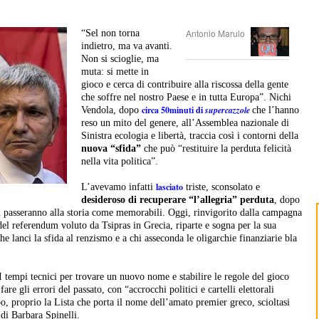
Antonio Marulo
“Sel non torna
indietro, ma va avanti.
Non si scioglie, ma
muta: si mette in
gioco e cerca di contribuire alla riscossa della gente
che soffre nel nostro Paese e in tutta Europa”. Nichi
circa 50minuti di
supercazzole
Vendola, dopo
che l’hanno
reso un mito del genere, all’Assemblea nazionale di
Sinistra ecologia e libertà, traccia così i contorni della
nuova “sfida”
che può “restituire la perduta felicità
nella vita politica”.
lasciato
L’avevamo infatti
triste, sconsolato e
desideroso di recuperare “l’allegria” perduta
, dopo
on passeranno alla storia come memorabili. Oggi, rinvigorito dalla campagna
 del referendum voluto da Tsipras in Grecia, riparte e sogna per la sua
he lanci la sfida al renzismo e a chi asseconda le oligarchie finanziarie bla
 I tempi tecnici per trovare un nuovo nome e stabilire le regole del gioco
fare gli errori del passato, con “accrocchi politici e cartelli elettorali
o, proprio la Lista che porta il nome dell’amato premier greco, scioltasi
 di Barbara Spinelli.