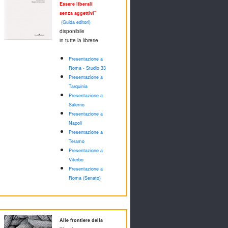
Essere liberali
senza aggettivi"
(Guida editori)
disponibile
in tutte la librerie
Presentazione a
Roma - Studio 33
Presentazione a
Tarquinia
Presentazione a
Salerno
Presentazione a
Napoli
Presentazione a
Teramo
Presentazione a
Viterbo
Presentazione a
Roma (Senato)
Alle frontiere della