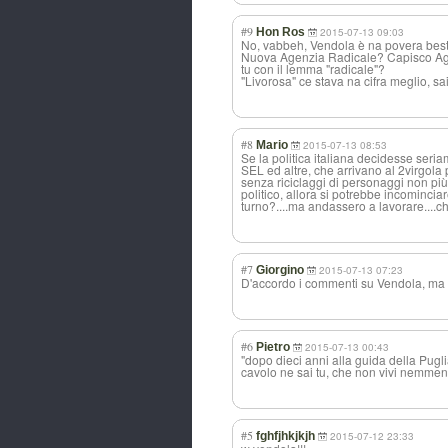
#9
Hon Ros
2015-07-13 09:03
No, vabbeh, Vendola è na povera best
Nuova Agenzia Radicale? Capisco Ag
tu con il lemma "radicale"?
"Livorosa" ce stava na cifra meglio, sa
#8
Mario
2015-07-13 08:53
Se la politica italiana decidesse seri
SEL ed altre, che arrivano al 2virgola
senza riciclaggi di personaggi non più
politico, allora si potrebbe incomincia
turno?....ma andassero a lavorare....c
#7
Giorgino
2015-07-13 07:23
D'accordo i commenti su Vendola, ma co
#6
Pietro
2015-07-13 00:43
"dopo dieci anni alla guida della Pug
cavolo ne sai tu, che non vivi nemmen
#5
fghfjhkjkjh
2015-07-12 23:33