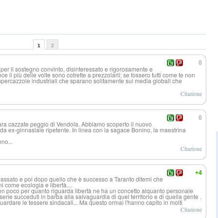
1
2
0
o per il sostegno convinto, disinteressato e rigorosamente e
ece il più delle volte sono cotrette a prezzolarli; se fossero tutti come te non
upercazzole industriali che sparano solitamente sui media globali che
Citazione
0
para cazzate peggio di Vendola. Abbiamo scoperto il nuovo
 da ex-ginnasiale ripetente. In linea con la sagace Bonino, la maestrina
no...
Citazione
+4
passato e poi dopo quello che è successo a Taranto ditemi che
i come ecologia e libertà....
n poco per quanto riguarda libertà ne ha un concetto alquanto personale
 serie succeduti in barba alla salvaguardia di quel territorio e di quella gente .
guardare le tessere sindacali... Ma questo ormai l'hanno capito in molti
Citazione