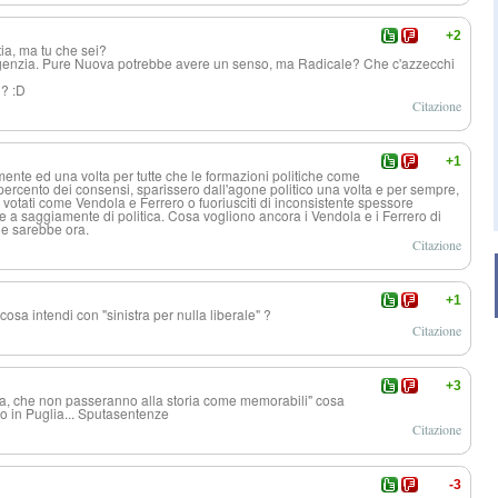
+2
ia, ma tu che sei?
enzia. Pure Nuova potrebbe avere un senso, ma Radicale? Che c'azzecchi
i? :D
Citazione
+1
amente ed una volta per tutte che le formazioni politiche come
 percento dei consensi, sparissero dall'agone politico una volta e per sempre,
 votati come Vendola e Ferrero o fuoriusciti di inconsistente spessore
re a saggiamente di politica. Cosa vogliono ancora i Vendola e i Ferrero di
he sarebbe ora.
Citazione
+1
sa intendi con "sinistra per nulla liberale" ?
Citazione
+3
lia, che non passeranno alla storia come memorabili" cosa
o in Puglia... Sputasentenze
Citazione
-3