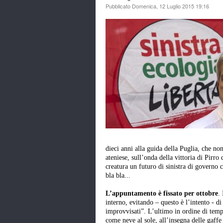
Pubblicato Domenica, 12 Luglio 2015 19:16
dieci anni alla guida della Puglia, che n
ateniese, sull’onda della vittoria di Pirro
creatura un futuro di sinistra di governo c
bla bla...
L’appuntamento è fissato per ottobre
.
interno, evitando – questo è l’intento - di 
improvvisati”. L’ultimo in ordine di temp
come neve al sole, all’insegna delle gaffe