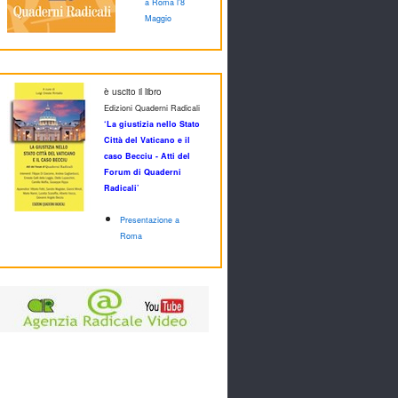
a Roma l'8
Maggio
è uscito il libro
Edizioni Quaderni Radicali
‘La giustizia nello Stato
Città del Vaticano e il
caso Becciu - Atti del
Forum di Quaderni
Radicali’
Presentazione a
Roma