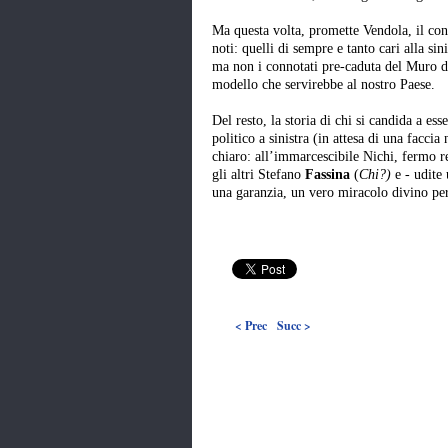
Ma questa volta, promette Vendola, il con
noti: quelli di sempre e tanto cari alla si
ma non i connotati pre-caduta del Muro d
modello che servirebbe al nostro Paese.
Del resto, la storia di chi si candida a ess
politico a sinistra (in attesa di una facci
chiaro: all’immarcescibile Nichi, fermo r
gli altri Stefano
Fassina
(
Chi?)
e - udite 
una garanzia, un vero miracolo divino per
< Prec
Succ >