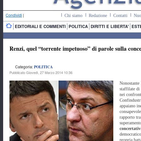
Condividi
|
Chi siamo
Redazione
Contatti
Nuo
EDITORIALI E COMMENTI
POLITICA
DIRITTI E LIBERTA'
EST
Renzi, quel “torrente impetuoso” di parole sulla conc
Categoria:
POLITICA
Pubblicato Giovedì, 27 Marzo 2014 10:36
Nonostante 
staffilate d
nei confront
Confindustr
appaiano in
consapevole
rapporto tra
superamento
concertativ
democratico 
propria batt