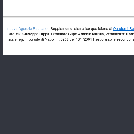
nuova Agenzia Radicale
- Supplemento telematico quotidiano di
Quaderni Rad
Direttore
Giuseppe Rippa
, Redattore Capo
Antonio Marulo
, Webmaster:
Robe
Iscr. e reg. Tribunale di Napoli n. 5208 del 13/4/2001 Responsabile secondo l