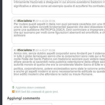
intimamente frazionato e diseguale in cui ancora sussistono tradizioni ir
significative e strane come ad esempio qualla di azzuffarsi fra contrade
#2
ilSocialista
2014-03-28 00:06
Per mutare questi aspetti in Italia non puoi pensare cavartela con una rif
una là; devi agitare concetti fondamentali sapendo che devi dissodare il 
porre una questione ANTROPOLOGICA. Devi cominciare a impegnare
che qui suonano per molti come figurazioni aberranti ed orrorifiche, e c
sollevare
#1
ilSocialista
2014-03-27 23:58
Amico mio, senza dubbio aspetti corporativi sono fondanti per il sistema p
in tutto il globo terracqueo sanno che le corporazioni sono nate qui a R
molte Feste del Santo Patrono con tradizione secolare puoi vedere rappr
sfilare accanto ai sacerdoti nella pubblica ostentazione della effigie sac
autorità morale di quella che era la considerata Madre Sacra di tutte le 
politica, corporativismo, potere ecclesiastico sono state le colonne antr
e anche gli aspetti moderni si sono necessariamente edificafe su ques
trovi edifici moderni che affondano le radici su Insule Romane.
Aggiorna elenco commenti
RSS feed dei commenti di questo post.
Aggiungi commento