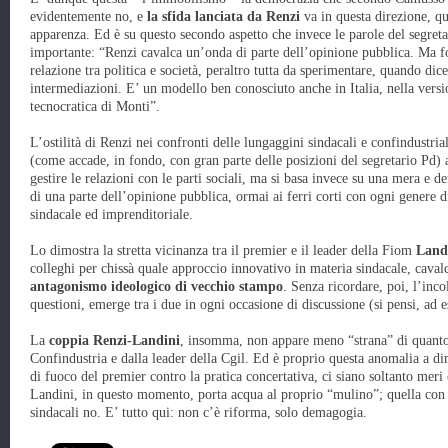
evidentemente no, e
la sfida lanciata da Renzi
va in questa direzione, qu
apparenza. Ed è su questo secondo aspetto che invece le parole del segreta
importante: “Renzi cavalca un’onda di parte dell’opinione pubblica. Ma fo
relazione tra politica e società, peraltro tutta da sperimentare, quando dice
intermediazioni. E’ un modello ben conosciuto anche in Italia, nella versi
tecnocratica di Monti”.
L’ostilità di Renzi nei confronti delle lungaggini sindacali e confindustria
(come accade, in fondo, con gran parte delle posizioni del segretario Pd) 
gestire le relazioni con le parti sociali, ma si basa invece su una mera e
di una parte dell’opinione pubblica, ormai ai ferri corti con ogni genere di
sindacale ed imprenditoriale.
Lo dimostra la stretta vicinanza tra il premier e il leader della Fiom
Land
colleghi per chissà quale approccio innovativo in materia sindacale, caval
antagonismo ideologico di vecchio stampo
. Senza ricordare, poi, l’inco
questioni, emerge tra i due in ogni occasione di discussione (si pensi, ad e
La
coppia Renzi-Landini
, insomma, non appare meno “strana” di quanto 
Confindustria e dalla leader della Cgil. Ed è proprio questa anomalia a dim
di fuoco del premier contro la pratica concertativa, ci siano soltanto meri
Landini, in questo momento, porta acqua al proprio “mulino”; quella con C
sindacali no. E’ tutto qui: non c’è riforma, solo demagogia.