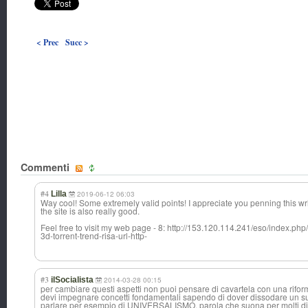
< Prec
Succ >
Commenti
#4
Lilla
2019-06-12 06:03
Way cool! Some extremely valid points! I appreciate you penning this wri
the site is also really good.
Feel free to visit my web page - 8: http://153.120.114.241/eso/index.php/
3d-torrent-trend-risa-url-http-
#3
ilSocialista
2014-03-28 00:15
per cambiare questi aspetti non puoi pensare di cavartela con una riform
devi impegnare concetti fondamentali sapendo di dover dissodare un subs
parlare per esempio di UNIVERSALISMO, parola che suona per molti dis