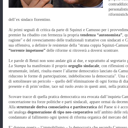
contraddizi
personalisti
riformistic
dell’ex sindaco fiorentino.
Ai primi segnali di critica da parte di Squinzi e Camusso per i provvedime
premier ha ribadito con fermezza la propria
tendenza “autonomista”
, q
ragione” e del rovesciamento delle tradizionali trattative con sindacati e 
sua offensiva, a definire le resistenze della “strana coppia Squinzi-Camu
“torrente impetuoso”
delle riforme si ritroverà a doversi scontrare.
Le parole di Renzi non sono andate giù ai due, e soprattutto al segretario g
La Stampa
ha manifestato il proprio
orgoglio sindacale
, con riflessioni 
strumentale, infatti, risulta essere l’allarme democratico lanciato da Cam
riducono le forme di partecipazione, indeboliscono la democrazia”. Una co
di sottolineare un pericolo – quello dell’eliminazione di ogni forma di dia
presente e di prim’ordine, tace sul ruolo avuto in questi anni, nella pratic
Scovare tracce di quella pratica democratica ora evocata dall’inquieta Ca
concertazione tra forze politiche e parti sindacali, appare ormai da decenni
Alla
strutturale deriva consociativa e partitocratica
del Paese si è acco
un’analoga
degenerazione di tipo neo-corporativo
nell’ambito delle rel
condannato al fallimento ogni ipotesi di riforma organica del mercato del
E’ dunque questa – l’immobilismo – la democrazia che secondo Camusso