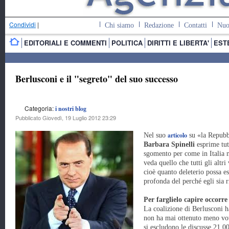
Condividi
|
Chi siamo
Redazione
Contatti
Nuo
EDITORIALI E COMMENTI
POLITICA
DIRITTI E LIBERTA'
EST
Berlusconi e il "segreto" del suo successo
Categoria:
i nostri blog
Pubblicato Giovedì, 19 Luglio 2012 23:29
articolo
Nel suo
su «la Repubb
Barbara Spinelli
esprime tut
sgomento per come in Italia 
veda quello che tutti gli altri
cioè quanto deleterio possa e
profonda del perché egli sia r
Per farglielo capire occorre 
La coalizione di Berlusconi h
non ha mai ottenuto meno voti
si escludono le discusse 21.