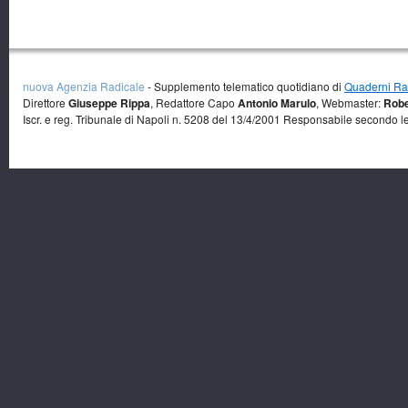
nuova Agenzia Radicale
- Supplemento telematico quotidiano di
Quaderni Rad
Direttore
Giuseppe Rippa
, Redattore Capo
Antonio Marulo
, Webmaster:
Robe
Iscr. e reg. Tribunale di Napoli n. 5208 del 13/4/2001 Responsabile secondo l