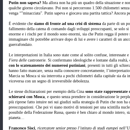
Putin non sapeva?
Ma allora non ha più un quadro della situazione e no
qualche giorno circolavano. Poi non si percorrono 1.500 chilometri senza c
venga “”minacciata”. Putin sapeva e giocava una partita tattica? Ancora 
È evidente che
siamo di fronte ad una crisi di sistema
da parte di un po
fallimento della catena di comando dagli sviluppi preoccupanti, se solo si 
enorme e i rischi per il mondo sono enormi, sia che Putin regga il potere
immaginare chi potrebbe arrivare dopo di lui e avere i caratteri di un an
guerrafondaio.
Le interpretazioni in Italia sono state come al solito confuse, interessate e
Fiera delle
castronerie.
Si confermano ideologiche e lontane dalla realtà, co
con lo scatenamento dei numerosi putiniani
, presenti in tutti gli schie
hanno fatto mancare, senza nulla conoscere concretamente, l’interpretazione
Marcia su Mosca si sia interrotta a pochi chilometri dalla capitale sia da 
viceversa con un segno di irreversibile debolezza.
Le stesse dichiarazioni per esempio della Cina
sono state rappresentate
schierarsi con Mosca
, e questo senza prendere in considerazione le perple
più riprese fatto intuire nei sui giudizi sulla strategia di Putin che non ha 
preoccupazioni. Che poi vi siano motivi di tensioni per una scintilla nucl
possibile della Federazione Russa, questo è ben chiaro al mondo intero, sia
pianeta…
Francesco Sisci
,
ricercatore senior presso l’istituto di studi europei nell