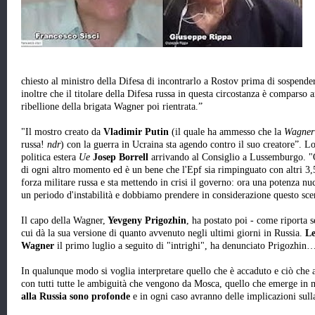
chiesto al ministro della Difesa di incontrarlo a Rostov prima di sospend
inoltre che il titolare della Difesa russa in questa circostanza è comparso 
ribellione della brigata Wagner poi rientrata.”
"Il mostro creato da
Vladimir Putin
(il quale ha ammesso che la
Wagne
russa!
ndr
) con la guerra in Ucraina sta agendo contro il suo creatore”. Lo
politica estera
Ue
Josep Borrell
arrivando al Consiglio a Lussemburgo. "
di ogni altro momento ed è un bene che l'Epf sia rimpinguato con altri 3,5
forza militare russa e sta mettendo in crisi il governo: ora una potenza n
un periodo d'instabilità e dobbiamo prendere in considerazione questo sc
Il capo della Wagner,
Yevgeny
Prigozhin
, ha postato poi - come riporta
cui dà la sua versione di quanto avvenuto negli ultimi giorni in Russia.
Le 
Wagner
il primo luglio a seguito di "intrighi", ha denunciato Prigozhin
In qualunque modo si voglia interpretare quello che è accaduto e ciò che 
con tutti tutte le ambiguità che vengono da Mosca, quello che emerge in
alla Russia sono profonde
e in ogni caso avranno delle implicazioni sull