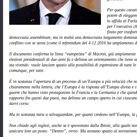
Per questo caratt
potere di eleggere
lo affida al Parla
per l’esecutivo c
finito per trasf
democrazia assembleare, ma in realtà una democrazia largamente dominata d
conflitto con se stessi (come il referendum del 4.12.2016 ha ampiamento d
Il documento conferma la linea “europeista” di Macron, già ampiamente 
elezioni presidenziali di due anni fa e delinea un orientamento che tiene 
sta vivendo: vuole lasciare spazio alla possibilità di espressione di tutte l
comunque, per tutte.
È in sostanza l’apertura di un processo di un’Europa a più velocità che 
chiaramente nella lettera, che l’Europa è la risposta all’Europa divisa e co
guerre che hanno visto protagoniste la Francia e la Germania e che quindi
rapporto fra questi due paesi, ma delinea un campo aperto in cui ciascuno p
darvi corso.
Ma in sostanza mira a salvaguardare, per quanti credono nell’Europa, la 
Non chiude agli inglesi, anche se è spaventato dalla Brexit, alla quale n
assicura loro un posto. “Dentro”, ovvio. Ma nessuno spazio al sovranismo