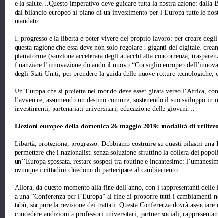
e la salute…Questo imperativo deve guidare tutta la nostra azione: dalla
dal bilancio europeo al piano di un investimento per l’Europa tutte le nost
mandato.
Il progresso e la libertà è poter vivere del proprio lavoro: per creare deg
questa ragione che essa deve non solo regolare i giganti del digitale, cre
piattaforme (sanzione accelerata degli attacchi alla concorrenza, traspar
finanziare l’innovazione dotando il nuovo “Consiglio europeo dell’innova
degli Stati Uniti, per prendere la guida delle nuove rotture tecnologiche, c
Un’Europa che si proietta nel mondo deve esser girata verso l’Africa, con
l’avvenire, assumendo un destino comune, sostenendo il suo sviluppo in 
investimenti, partenariati universitari, educazione delle giovani…
Elezioni europee della domenica 26 maggio 2019: modalità di utilizz
Libertà, protezione, progresso. Dobbiamo costruire su questi pilastri una
permettere che i nazionalisti senza soluzione sfruttino la collera dei pop
un’’Europa spossata, restare sospesi tra routine e incantesimo: l’umanesi
ovunque i cittadini chiedono di partecipare al cambiamento.
Allora, da questo momento alla fine dell’anno, con i rappresentanti delle i
a una “Conferenza per l’Europa” al fine di proporre tutti i cambiamenti ne
tabù, sia pure la revisione dei trattati. Questa Conferenza dovrà associare 
concedere audizioni a professori universitari, partner sociali, rappresentant