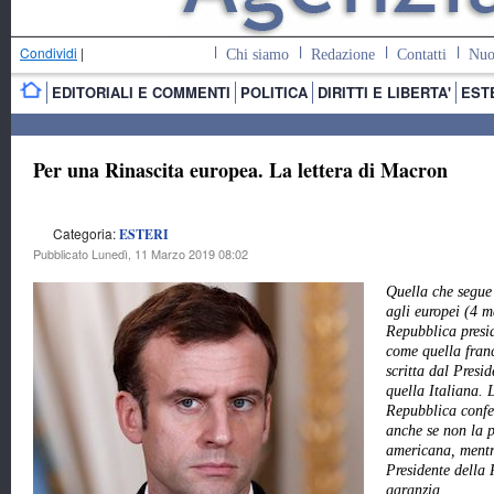
Condividi
|
Chi siamo
Redazione
Contatti
Nuo
EDITORIALI E COMMENTI
POLITICA
DIRITTI E LIBERTA'
EST
Per una Rinascita europea. La lettera di Macron
Categoria:
ESTERI
Pubblicato Lunedì, 11 Marzo 2019 08:02
Quella che segue 
agli europei (4 m
Repubblica presid
come quella fran
scritta dal Pres
quella Italiana. 
Repubblica confer
anche se non la p
americana, mentre
Presidente della 
garanzia.