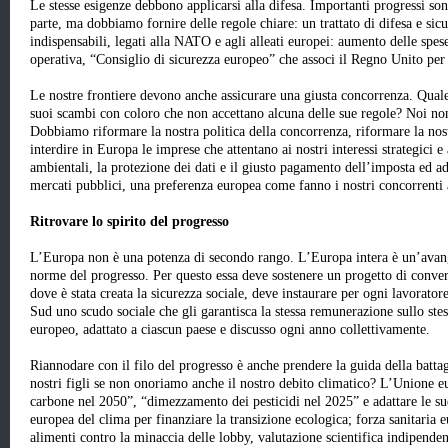
Le stesse esigenze debbono applicarsi alla difesa. Importanti progressi sono
parte, ma dobbiamo fornire delle regole chiare: un trattato di difesa e sicu
indispensabili, legati alla NATO e agli alleati europei: aumento delle spese
operativa, “Consiglio di sicurezza europeo” che associ il Regno Unito per 
Le nostre frontiere devono anche assicurare una giusta concorrenza. Quale
suoi scambi con coloro che non accettano alcuna delle sue regole? Noi non
Dobbiamo riformare la nostra politica della concorrenza, riformare la nos
interdire in Europa le imprese che attentano ai nostri interessi strategici e
ambientali, la protezione dei dati e il giusto pagamento dell’imposta ed ado
mercati pubblici, una preferenza europea come fanno i nostri concorrenti 
Ritrovare lo spirito del progresso
L’Europa non è una potenza di secondo rango. L’Europa intera è un’avang
norme del progresso. Per questo essa deve sostenere un progetto di conve
dove è stata creata la sicurezza sociale, deve instaurare per ogni lavorator
Sud uno scudo sociale che gli garantisca la stessa remunerazione sullo ste
europeo, adattato a ciascun paese e discusso ogni anno collettivamente.
Riannodare con il filo del progresso è anche prendere la guida della batta
nostri figli se non onoriamo anche il nostro debito climatico? L’Unione e
carbone nel 2050”, “dimezzamento dei pesticidi nel 2025” e adattare le su
europea del clima per finanziare la transizione ecologica; forza sanitaria e
alimenti contro la minaccia delle lobby, valutazione scientifica indipenden