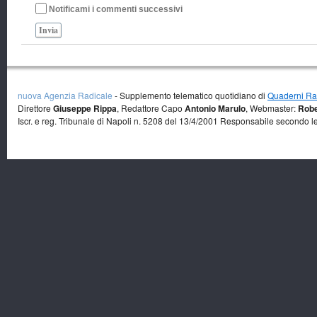
Notificami i commenti successivi
Invia
nuova Agenzia Radicale
- Supplemento telematico quotidiano di
Quaderni Rad
Direttore
Giuseppe Rippa
, Redattore Capo
Antonio Marulo
, Webmaster:
Robe
Iscr. e reg. Tribunale di Napoli n. 5208 del 13/4/2001 Responsabile secondo l