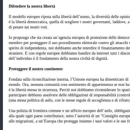
Difendere la nostra libertà
Il modello europeo riposa sulla libertà dell’uomo, la diversità delle opinio
è la libertà democratica, quella di scegliere i nostri governanti, laddove, a
di pesare sui nostri voti.
Io propongo che sia creata un’agenzia europea di protezione delle democra
membro per proteggere il suo procedimento elettorale contro gli attacchi c
spirito di indipendenza, noi dobbiamo anche interdire il finanziamento dei 
straniere. E con regole europee dobbiamo bandire da internet tutti i discors
dell’individuo è il fondamento della nostra civiltà di dignità.
Proteggere il nostro continente
Fondata sulla riconciliazione interna, l’Unione europea ha dimenticato di 
mondo. Ora, nessuna comunità crea sentimento di appartenenza se non ha d
è la libertà messa in sicurezza, Perciò noi dobbiamo riconsiderare lo spaz
partecipare debbono assolvere delle obbligazioni di responsabilità (controll
(una stessa politica di asilo, con le stesse regole di accoglienza e di rifiuto
Una polizia di frontiera comune e un ufficio europeo dell’asilo, obbligazio
alla quale ogni paese contribuisce, sotto l’autorità di un “Consiglio europe
alle migrazioni, a un’Europa che protegge insieme i suoi valori e le sue fr