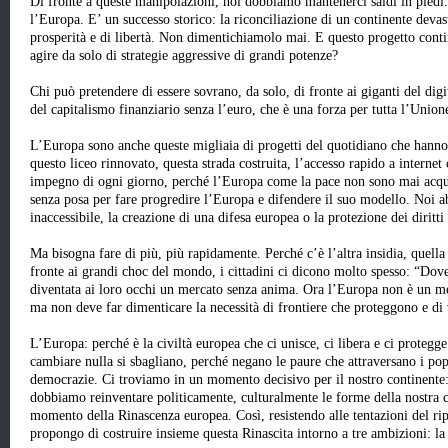
Di fronte a queste manipolazioni, noi dobbiamo mantenerci saldi in piedi. 
l’Europa. E’ un successo storico: la riconciliazione di un continente devast
prosperità e di libertà. Non dimentichiamolo mai. E questo progetto conti
agire da solo di strategie aggressive di grandi potenze?
Chi può pretendere di essere sovrano, da solo, di fronte ai giganti del dig
del capitalismo finanziario senza l’euro, che è una forza per tutta l’Union
L’Europa sono anche queste migliaia di progetti del quotidiano che hanno c
questo liceo rinnovato, questa strada costruita, l’accesso rapido a internet 
impegno di ogni giorno, perché l’Europa come la pace non sono mai acquis
senza posa per fare progredire l’Europa e difendere il suo modello. Noi 
inaccessibile, la creazione di una difesa europea o la protezione dei diritti 
Ma bisogna fare di più, più rapidamente. Perché c’è l’altra insidia, quella
fronte ai grandi choc del mondo, i cittadini ci dicono molto spesso: “Dov
diventata ai loro occhi un mercato senza anima. Ora l’Europa non è un me
ma non deve far dimenticare la necessità di frontiere che proteggono e di
L’Europa: perché è la civiltà europea che ci unisce, ci libera e ci prote
cambiare nulla si sbagliano, perché negano le paure che attraversano i pop
democrazie. Ci troviamo in un momento decisivo per il nostro continente
dobbiamo reinventare politicamente, culturalmente le forme della nostra c
momento della Rinascenza europea. Così, resistendo alle tentazioni del rip
propongo di costruire insieme questa Rinascita intorno a tre ambizioni: la l