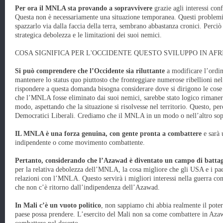
Per ora il MNLA sta provando a sopravvivere
grazie agli interessi con
Questa non è necessariamente una situazione temporanea. Questi problem
spazzarlo via dalla faccia della terra, sembrano abbastanza cronici. Perci
strategica debolezza e le limitazioni dei suoi nemici.
COSA SIGNIFICA PER L'OCCIDENTE QUESTO SVILUPPO IN AFR
Si può comprendere che l’Occidente sia riluttante
a modificare l’ordin
mantenere lo status quo piuttosto che fronteggiare numerose ribellioni ne
rispondere a questa domanda bisogna considerare dove si dirigono le cose 
che l’MNLA fosse eliminato dai suoi nemici, sarebbe stato logico rimanere
modo, aspettando che la situazione si risolvesse nel territorio. Questo, per
Democratici Liberali. Crediamo che il MNLA in un modo o nell’altro sop
IL MNLA è una forza genuina, con gente pronta a combattere
e sarà 
indipendente o come movimento combattente.
Pertanto, considerando che l’Azawad è diventato un campo di battag
per la relativa debolezza dell’MNLA, la cosa migliore che gli USA e i pae
relazioni con l’MNLA. Questo servirà i migliori interessi nella guerra co
che non c’è ritorno dall’indipendenza dell’Azawad.
In Mali c’è un vuoto politico
, non sappiamo chi abbia realmente il potere
paese possa prendere. L’esercito del Mali non sa come combattere in Aza