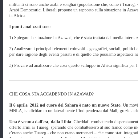
militanti ci sono anche arabi e songhai (popolazione che, come i Tuareg, 
Arabi Democratici Liberali propone un rapporto sulla situazione in Azawad 
in Africa.
I punti analizzati
sono:
1) Spiegare la situazione in Azawad, che è stata trattata dai media intern
2) Analizzare i principali elementi coinvolti - geografici, sociali, politici e
per dare ragione degli eventi passati e di quello che possiamo aspettarci ne
3) Provare ad analizzare che cosa questo sviluppo in Africa significa per 
CHE COSA STA ACCADENDO IN AZAWAD?
Il 6 aprile, 2012 nel cuore del Sahara è nato un nuovo Stato.
Un movim
MNLA, ha dichiarato unilateralmente l’indipendenza dal Mali, grazie a du
Una è venuta dall'est, dalla Libia
: Gheddafi combattendo disperatament
offerto armi ai Tuareg, sperando che combattessero al suo fianco come m
c'erano anche Tuareg - che non erano mercenari – che erano stati integrati n