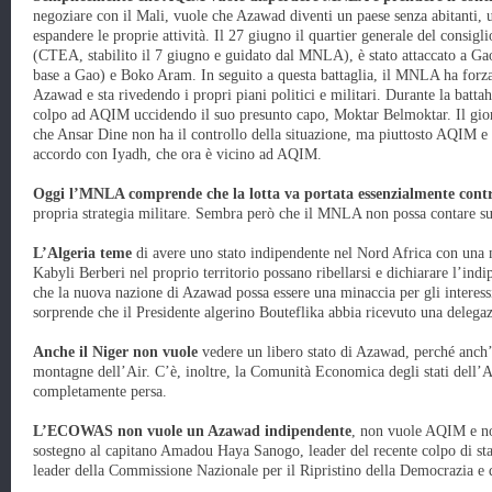
negoziare con il Mali, vuole che Azawad diventi un paese senza abitanti, un
espandere le proprie attività. Il 27 giugno il quartier generale del consigl
(CTEA, stabilito il 7 giugno e guidato dal MNLA), è stato attaccato a
base a Gao) e Boko Aram. In seguito a questa battaglia, il MNLA ha forzato 
Azawad e sta rivedendo i propri piani politici e militari. Durante la batt
colpo ad AQIM uccidendo il suo presunto capo, Moktar Belmoktar. Il gio
che Ansar Dine non ha il controllo della situazione, ma piuttosto AQIM e
accordo con Iyadh, che ora è vicino ad AQIM.
Oggi l’MNLA comprende che la lotta va portata essenzialmente con
propria strategia militare. Sembra però che il MNLA non possa contare su
L’Algeria teme
di avere uno stato indipendente nel Nord Africa con una 
Kabyli Berberi nel proprio territorio possano ribellarsi e dichiarare l’in
che la nuova nazione di Azawad possa essere una minaccia per gli interess
sorprende che il Presidente algerino Bouteflika abbia ricevuto una delega
Anche il Niger non vuole
vedere un libero stato di Azawad, perché anch’
montagne dell’Air. C’è, inoltre, la Comunità Economica degli stati del
completamente persa.
L’ECOWAS non vuole un Azawad indipendente
, non vuole AQIM e n
sostegno al capitano Amadou Haya Sanogo, leader del recente colpo di sta
leader della Commissione Nazionale per il Ripristino della Democrazia 