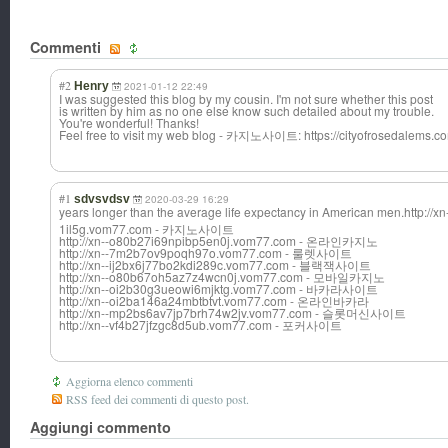
Commenti
#2
Henry
2021-01-12 22:49
I was suggested this blog by my cousin. I'm not sure whether this post
is written by him as no one else know such detailed about my trouble.
You're wonderful! Thanks!
Feel free to visit my web blog - 카지노사이트: https://cityofrosedalems.c
#1
sdvsvdsv
2020-03-29 16:29
years longer than the average life expectancy in American men.http://xn
1il5g.vom77.com - 카지노사이트
http://xn--o80b27i69npibp5en0j.vom77.com - 온라인카지노
http://xn--7m2b7ov9poqh97o.vom77.com - 룰렛사이트
http://xn--ij2bx6j77bo2kdi289c.vom77.com - 블랙잭사이트
http://xn--o80b67oh5az7z4wcn0j.vom77.com - 모바일카지노
http://xn--oi2b30g3ueowi6mjktg.vom77.com - 바카라사이트
http://xn--oi2ba146a24mbtbtvt.vom77.com - 온라인바카라
http://xn--mp2bs6av7jp7brh74w2jv.vom77.com - 슬롯머신사이트
http://xn--vf4b27jfzgc8d5ub.vom77.com - 포커사이트
Aggiorna elenco commenti
RSS feed dei commenti di questo post.
Aggiungi commento