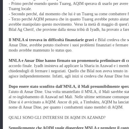
- Primo perché essendo questo Tuareg, AQIM sperava di usarlo per avere 
Tuareg locale.
- Secondo perché, dal momento che lui è un Tuareg sa come combattere f
- Terzo perché AQIM pensava che in quanto Tuareg avrebbe potuto aiuta
avrebbe manipolato questo movimento. Verso la metà di maggio di quest'a
Bilal Ag Cherif, che proviene dalla stessa tribù di Iyadh, ha provato a fa
Il MNLA si trovava in difficoltà finanziarie gravi
e Bilal credeva che 
Ansar Dine, avrebbe potuto risolvere i suoi problemi finanziari e fermare 
modo avrebbe mantenuto lo status quo.
MNLA e Ansar Dine hanno firmato un promemoria preliminare di c
accordo finale. Iyadh insisteva ad applicare la Sharia in Azawad e i mem
chiedendogli di fermare i negoziati. Quello che Bilal non aveva tenuto i
agisce indipendentemente. Infatti, agli inizi si credeva che Ansar Dine fo
Dopo essere stato sconfitto dall'MNLA, il Mali presumibilmente sper
l'aiuto di Ansar Dine. Una volta smantellato il MNLA, il Mali sarebbe st
al re-inglobamento di Azawad nel Mali. Nelle ultime settimane comunque
Dine si è avvicinato a AQIM. Ancor di più, a Timbuktu, AQIM ha lanciato at
nome di Ansar Dine, per quanto i combattenti siano membri di AQIM.
QUALI SONO GLI INTERESSI DI AQIM IN AZAWAD?
Semplicemente che AQIM vuole disperdere MNLA e prendere il contro