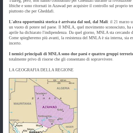
Tuareg, però, non hanno combattuto per Gheddafi durante la rivoluzione 
libiche e sono ritornati in Azawad per acquisire il controllo sul proprio te
piuttosto che per Gheddafi.
L'altra opportunità storica è arrivata dal sud, dal Mali
: il 21 marzo u
un vuoto di potere nel paese. Il MNLA, quel movimento sconosciuto, ha q
aprile ha dichiarato l'indipendenza. Da quel giorno, MNLA sta cercando d
Come spiegheremo più avanti, la resistenza del MNLA è sia interna, sia es
incerto.
I nemici principali di MNLA sono due paesi e quattro gruppi terroris
totalmente privo di risorse che gli consentano di sopravvivere.
LA GEOGRAFIA DELLA REGIONE