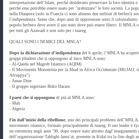
interpretazione dell’Islam, perché desiderano preservare la loro identità 
perché esso potrebbe essere usato per “arabizzare” le loro società. La pop
nella Diaspora (solo in Francia ci sono almeno due milioni di berberi) so
l’indipendenza. Sente che, dopo anni di oppressione sotto il colonialismo e
popolo berbero deve avere il suo stato dove può essere libero. Il MNLA co
per tutti gli Azawadi e non solo per i tuareg.
QUALI SONO I NEMICI DEL MNLA?
Dopo la dichiarazione d’indipendenza
del 6 aprile, l’MNLA ha scoperto
gruppi jihadisti che si oppongono al laico MNLA sono:
- Al-Qaeda nel Magreb Islamico (AQIM)
- Il Movimento Monoteista per la Jihad in Africa Occidentale (MUJAO; i
Afriqqiya”)
- Ansar Dine
- Il gruppo nigeriano Boko Haram
I paesi che si oppongono
di più al MNLA sono:
- Mali
- Algeria
Fin dall’inizio della ribellione
, uno dei principali problemi dell’MNLA, e
movimento islamico, formato principalmente di tuareg. Il suo leader è Iy
un estremista negli anni ’90, dopo essere stato attratto dagl’insegnamenti 
dell’organizzazione Tablighi Jama’at, presente in Kidal tra la fine degli an