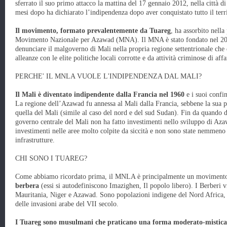
sferrato il suo primo attacco la mattina del 17 gennaio 2012, nella città 
mesi dopo ha dichiarato l’indipendenza dopo aver conquistato tutto il ter
Il movimento, formato prevalentemente da Tuareg
, ha assorbito nella 
Movimento Nazionale per Azawad (MNA). Il MNA è stato fondato nel 201
denunciare il malgoverno di Mali nella propria regione settentrionale che 
alleanze con le elite politiche locali corrotte e da attività criminose di a
PERCHE' IL MNLA VUOLE L'INDIPENDENZA DAL MALI?
Il Mali è diventato indipendente dalla Francia nel 1960
e i suoi confi
La regione dell’Azawad fu annessa al Mali dalla Francia, sebbene la sua p
quella del Mali (simile al caso del nord e del sud Sudan). Fin da quando d
governo centrale del Mali non ha fatto investimenti nello sviluppo di Aza
investimenti nelle aree molto colpite da siccità e non sono state nemmeno co
infrastrutture.
CHI SONO I TUAREG?
Come abbiamo ricordato prima, il MNLA è principalmente un movimento
berbera
(essi si autodefiniscono Imazighen, Il popolo libero). I Berberi 
Mauritania, Niger e Azawad. Sono popolazioni indigene del Nord Africa, c
delle invasioni arabe del VII secolo.
I Tuareg sono musulmani che praticano una forma moderato-mistica