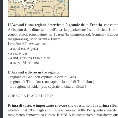
L’Azawad è una regione desertica più grande della Francia
, che comp
A dispetto delle dimensioni dell'area, la popolazione è solo di circa 1 mili
gruppi etnici, principalmente: Tuareg (la maggioranza), Songhai (il gover
maggioranza), Mori/Arabi e Fulani.
I confini dell’Azawad sono:
- a nord-est, Algeria
- a est, Niger
- a sud, Burkina Faso e Mali
- a ovest, Mauritania
L’Azawad è diviso in tre regioni
:
- regione di Gao (con capitale la città di Gao)
- regione di Timbuktu (con capitale la città di Timbuktu )
- La regione di Kidal (con capitale la città di Kidal )
CHE COSA E' ACCADUTO?
Prima di tutto, è importante rilevare che questa non è la prima ribel
ribellioni nel 1963 negli anni ’90 e ancora nel 2006. Per quanto riguard
movimento democratico e laico. Il MNLA ha cominciato a pianificare ques