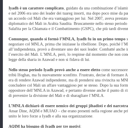
Iyadh è un carattere complicato
, guidato da una combinazione d’islamis
e nel 2006 era uno dei leader dei tuareg insorti, ma dopo poco mise da pa
un accordo col Mali che era vantaggioso per lui. Nel 2007, aveva prestat
diplomatico del Mali in Arabia Saudita. Bruscamente nello stesso periodo 
Salafita per la Chiamata e il Combattimento (GSPC), che più tardi dive
Comunque, quando si formò l’MNLA, Iyadh fu in un primo tempo
s
negoziare col MNLA, prima che iniziasse la ribellione. Dopo, poiché l’
all’indipendenza, provò a diventare uno dei suoi leader. Combatté anche
l’esercito del Mali. L’MNLA, però, lo respinse dal momento che non condi
legge della sharia in Azawad e non si fidava di lui.
Nello stesso periodo Iyadh provò anche a essere eletto
come successore 
tribù Ifoghas, ma fu nuovamente sconfitto. Frustrato, decise di formare 
era di rendere Azawad indipendente, ma di prendersi una rivincita su MNL
concludere col Mali un affare vantaggioso per se stesso. Dopo la sua for
oppositore dell’MNLA in Azawad, e pertanto divenne anche il punto di rif
di prevenire la divisione del Mali e di sbaragliare l’MNLA.
L’MNLA dichiarò di essere nemico dei gruppi jihadisti e dei narcotra
Ansar Dine, AQIM e MUJAO – che erano presenti nella regione anche pr
unito le loro forze a Iyadh e alla sua organizzazione.
AQIM ha bisogno di Iyadh per tre motivi
: