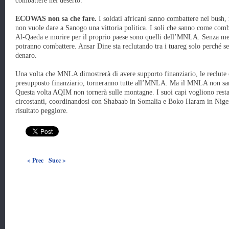
combattere nel deserto.
ECOWAS non sa che fare.
I soldati africani sanno combattere nel bus
non vuole dare a Sanogo una vittoria politica. I soli che sanno come comb
Al-Qaeda e morire per il proprio paese sono quelli dell’MNLA. Senza m
potranno combattere. Ansar Dine sta reclutando tra i tuareg solo perché se
denaro.
Una volta che MNLA dimostrerà di avere supporto finanziario, le reclute 
presupposto finanziario, torneranno tutte all’MNLA. Ma il MNLA non sa
Questa volta AQIM non tornerà sulle montagne. I suoi capi vogliono restare
circostanti, coordinandosi con Shabaab in Somalia e Boko Haram in Nigeri
risultato peggiore.
< Prec
Succ >