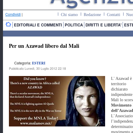
Condividi
|
Chi siamo
Redazione
Contatti
Nuo
EDITORIALI E COMMENTI
POLITICA
DIRITTI E LIBERTA'
EST
Per un Azawad libero dal Mali
Categoria:
ESTERI
Pubblicato Lunedì, 30 Luglio 2012 22:18
L' Azawad è
territorio
dichiarato
indipendente
Mali lo scors
Movimento N
dell’Azawa
L’Associazio
l’indipendenz
determinazi
movimento a 